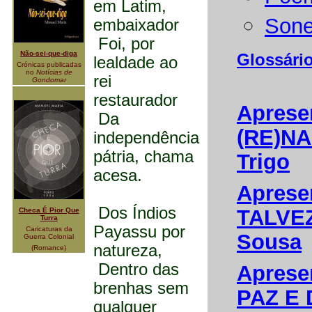
em Latim,
Sone
embaixador
Foi, por
Não-sei-que-diga
Glossário
lealdade ao
Crónicas publicadas
no
Notícias de
rei
Gondomar
restaurador
Aprese
Da
(RE)NA
independência
pátria, chama
Trigo
acesa.
Aprese
Dos Índios
TALVEZ
Checa É Pior Que
Turra
Payassu por
Caricaturas da
Sousa
Guerra Colonial
natureza,
(Romance)
Dentro das
Aprese
brenhas sem
PAZ E 
qualquer