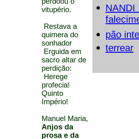
perdoou o
NANDI I
vitupério.
falecim
Restava a
pão inte
quimera do
sonhador
terrear
Erguida em
sacro altar de
perdição:
Herege
profecia!
Quinto
Império!
Manuel Maria,
Anjos da
prosa e da