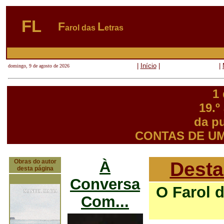
FL
F
L
arol das
etras
|
Início
|
|
domingo, 9 de agosto de 2026
1
19.º
da p
CONTAS DE U
Obras do autor
À
Desta
desta página
Conversa
O Farol 
Com...