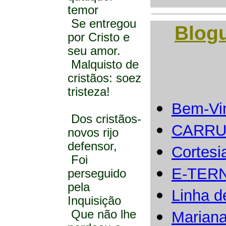
temor
Se entregou
Blog
por Cristo e
seu amor.
Malquisto de
cristãos: soez
tristeza!
Bem-Vi
Dos cristãos-
CARRU
novos rijo
defensor,
Cortesi
Foi
E-TER
perseguido
pela
Linha d
Inquisição
Que não lhe
Marian