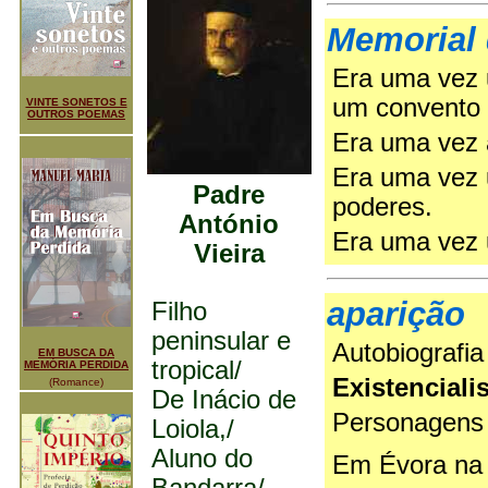
Memorial
Era uma vez 
um convento
VINTE SONETOS E
OUTROS POEMAS
Era uma vez 
Era uma vez 
Padre
poderes.
António
Era uma vez 
Vieira
aparição
Filho
peninsular e
Autobiografia
EM BUSCA DA
tropical/
MEMÓRIA PERDIDA
Existencial
(Romance)
De Inácio de
Personagens
Loiola,/
Aluno do
Em Évora na