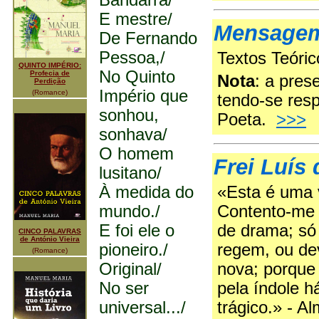
Bandarra/
E mestre/
Mensage
De Fernando
Pessoa,/
Textos Teóri
QUINTO IMPÉRIO:
No Quinto
Profecia de
Nota
: a pres
Perdição
Império que
(Romance)
tendo-se resp
sonhou,
Poeta.
>>>
sonhava/
O homem
Frei Luís
lusitano/
À medida do
«Esta é uma v
mundo./
Contento-me 
E foi ele o
de drama; só 
CINCO PALAVRAS
de António Vieira
pioneiro./
regem, ou de
(Romance)
Original/
nova; porque
No ser
pela índole h
universal.../
trágico.» - A