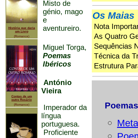
Misto de
génio, mago
Os Maias
e
Nota Importa
aventureiro.
História que daria
um Livro
As Quatro Ge
(Romance)
Sequências Na
Miguel Torga,
Poemas
Técnica da T
Ibéricos
Estrutura Par
António
Vieira
Contas de um
outro Rosário
Poemas
(Romance)
Imperador da
língua
Meta
portuguesa.
Proficiente
Poem