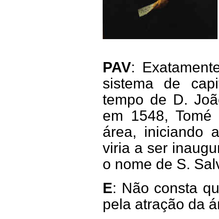
PAV
: Exatamente
sistema de capit
tempo de D. João
em 1548, Tomé d
área, iniciando
viria a ser inau
o nome de S. Sal
E
: Não consta q
pela atração da á