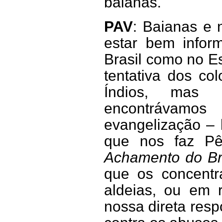
baianas.
PAV
: Baianas e 
estar bem infor
Brasil como no E
tentativa dos co
Índios, mas n
encontrávamos
evangelização – 
que nos faz P
Achamento do Br
que os concent
aldeias, ou em 
nossa direta res