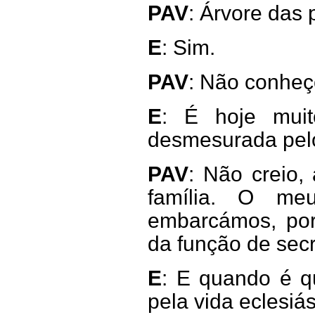
PAV
: Árvore das
E
: Sim.
PAV
: Não conheç
E
: É hoje muito
desmesurada pelo 
PAV
: Não creio,
família. O me
embarcámos, por
da função de sec
E
: E quando é q
pela vida eclesiás