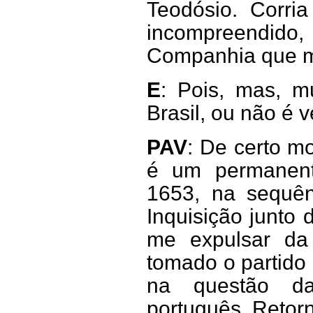
Teodósio. Corri
incompreendid
Companhia que m
E
: Pois, mas, m
Brasil, ou não é 
PAV
: De certo m
é um permanent
1653, na sequên
Inquisição junto
me expulsar da
tomado o partido
na questão da
português. Retor