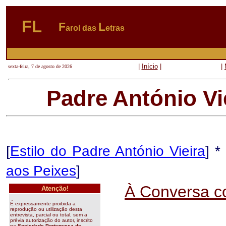
FL
F
L
arol das
etras
|
Início
|
|
sexta-feira, 7 de agosto de 2026
Padre António Vi
[
Estilo do Padre António Vieira
] * 
aos Peixes
]
À Conversa co
Atenção!
É expressamente proibida a
reprodução ou utilização desta
entrevista, parcial ou total, sem a
prévia autorização do autor, inscrito
na
Sociedade Portuguesa de