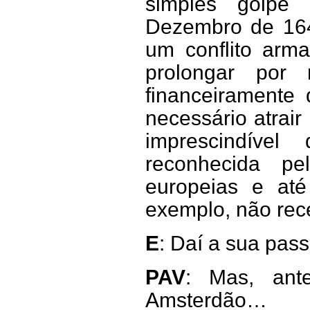
simples golpe 
Dezembro de 1640
um conflito arm
prolongar por 
financeiramente
necessário atrair
imprescindíve
reconhecida pe
europeias e até
exemplo, não rec
E
: Daí a sua pa
PAV
: Mas, ante
Amsterdão…