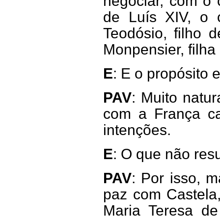
negociar, com o 
de Luís XIV, o 
Teodósio, filho 
Monpensier, filha
E
: E o propósito e
PAV
: Muito natu
com a França ca
intenções.
E
: O que não resu
PAV
: Por isso, m
paz com Castela
Maria Teresa de