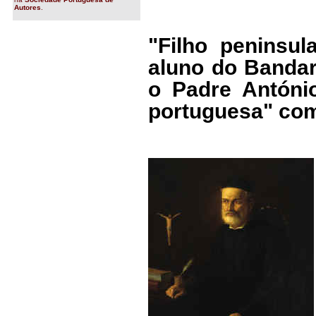
Autores
.
"Filho peninsul
aluno do Bandar
o Padre António
portuguesa" co