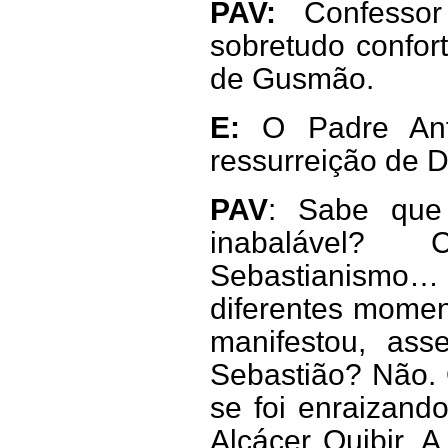
PAV:
Confesso
sobretudo confor
de Gusmão.
E:
O Padre Antó
ressurreição de D
PAV
: Sabe que
inabalável?
Sebastianismo…
diferentes momen
manifestou, ass
Sebastião? Não. 
se foi enraizand
Alcácer Quibir. 