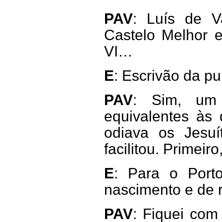
PAV
: Luís de V
Castelo Melhor e
VI…
E
: Escrivão da p
PAV
: Sim, um
equivalentes às 
odiava os Jesuí
facilitou. Primeir
E
: Para o Port
nascimento e de r
PAV
: Fiquei com