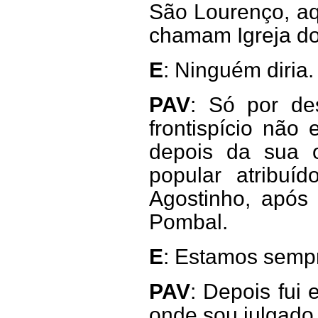
São Lourenço, aq
chamam Igreja do
E
: Ninguém diria.
PAV
: Só por des
frontispício não
depois da sua o
popular atribuí
Agostinho, após
Pombal.
E
: Estamos sempr
PAV
: Depois fui
onde sou julgado