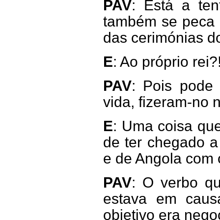
PAV
: Está a te
também se peca 
das cerimónias d
E
: Ao próprio rei?
PAV
: Pois pode
vida, fizeram-no
E
: Uma coisa que
de ter chegado a
e de Angola com 
PAV
: O verbo qu
estava em cau
objetivo era nego