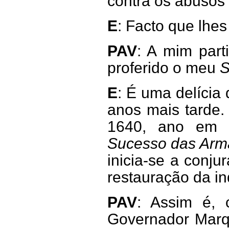
contra os abusos 
E
: Facto que lhes
PAV
: A mim part
proferido o meu
S
E
: É uma delícia
anos mais tarde.
1640, ano em
Sucesso das Arma
inicia-se a conj
restauração da i
PAV
: Assim é, 
Governador Marq