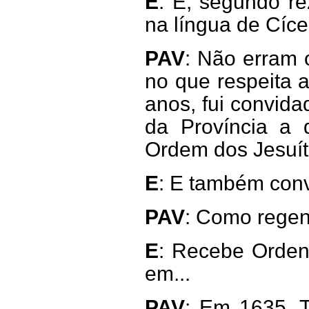
E
: E, segundo re
na língua de Cíce
PAV
: Não erram 
no que respeita 
anos, fui convida
da Província a q
Ordem dos Jesuít
E
: E também conv
PAV
: Como regen
E
: Recebe Ordens
em...
PAV
: Em 1635. T