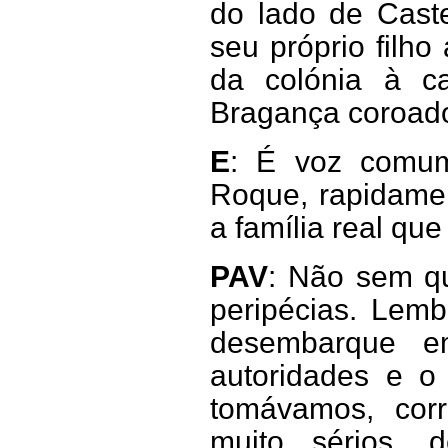
do lado de Cast
seu próprio filh
da colónia à c
Bragança coroado
E
: É voz comu
Roque, rapidamen
a família real qu
PAV
: Não sem qu
peripécias. Lemb
desembarque e
autoridades e o
tomávamos, corr
muito sérios, 