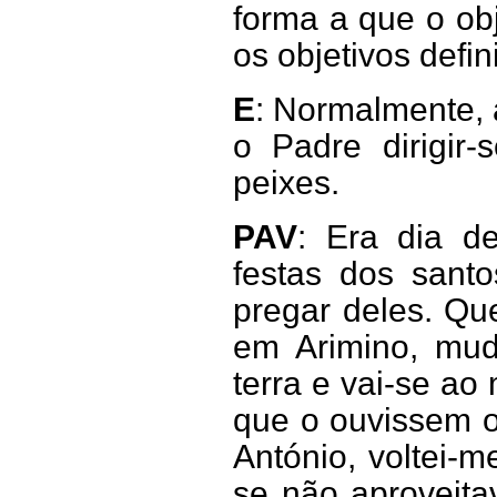
forma a que o obj
os objetivos defin
E
: Normalmente,
o Padre dirigir
peixes.
PAV
: Era dia d
festas dos sant
pregar deles. Qu
em Arimino, mudo
terra e vai-se a
que o ouvissem o
António, voltei-
se não aproveita