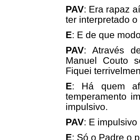
PAV
: Era rapaz 
ter interpretado 
E
: E de que modo
PAV
: Através 
Manuel Couto so
Fiquei terrivelme
E
: Há quem af
temperamento imp
impulsivo.
PAV
: E impulsiv
E
: Só o Padre o 