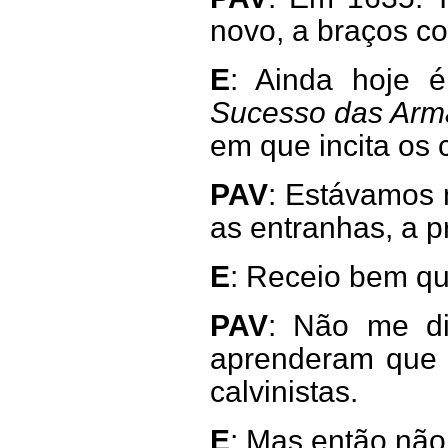
novo, a braços c
E
: Ainda hoje 
Sucesso das Arma
em que incita os c
PAV
: Estávamos 
as entranhas, a p
E
: Receio bem q
PAV
: Não me di
aprenderam que 
calvinistas.
E
: Mas então nã