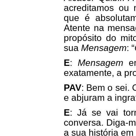
acreditamos ou 
que é absolutam
Atente na mensa
propósito do mit
sua
Mensagem
: “
E
:
Mensagem
em
exatamente, a pr
PAV
: Bem o sei.
e abjuram a ingra
E
: Já se vai to
conversa. Diga-m
a sua história em