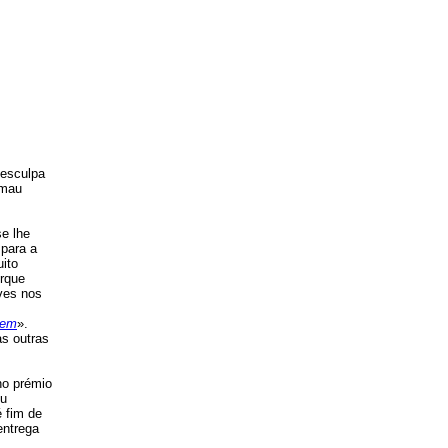
desculpa
 mau
se lhe
 para a
uito
orque
ves nos
gem
».
as outras
no prémio
eu
é fim de
 entrega