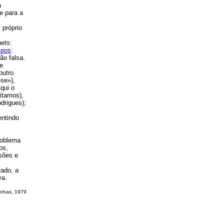
a
e para a
 próprio
nets
:
mpos
:
ão falsa.
de
outro
-se»),
Aqui o
eitamos),
drigues);
entindo
roblema
os,
nsões e
rado, a
va.
rinhas, 1979