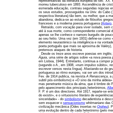
representativas da literatura europeia do séc. XX. F
morreu tuberculoso em 1893. Ascendência de cristã
esmerada educação, contraiu segundas núpcias em f
os seus estudos, prosseguidos na Univ. do Cabo (1
respectiva literatura) tão bem, ou melhor, que a m
abandona; dedica-se ao estudo de filósofos grego
franceses e a moderna poesia portuguesa (
Antero
Retraído, com vocação para viver isolado, sem c
até à sua morte, como correspondente comercial de
apenas se lhe conhece o namoro burguês de poucos
ao seu feitio. Uma vez (em 1931) define-se como 
elemento neurasténico na inteligência e na vontad
poeta português que mais se aproxima de Valéry), m
pretensos ataques de histeria.
Desde os treze anos escreve poesias em inglês; 
Águia
, uma série de artigos sobre «a nova poesia 
em Lisboa, 1944). Entretanto, continua a compor p
(segundo o A., em 1908, «num impulso súbito», res
escrever versos nesta língua). Afastando-se do gru
portuguesa ao ritmo europeu, vai ser um dos intro
Fev. de 1914 publica, na revista
A Renascença
, a
subtil pós-simbolismo) e «Ó sino da minha aldeia» 
mas penetrante música da alma, que é timbre do Pe
pelo aparecimento dos principais
heterónimos,
Alb
F. P. é um dos directores. Até 1917, reparte-se en
do existir», e o virtuosismo literário de experiê
sinceridade» - do
simbolismo
decadentista e desc
sem esquecer o
sensacionismo
whitmaniano das 
civilização mecânica (Odes insertas no
Orpheu
).
Pa
uma evolução dentro de cada heterónimo (pelo 