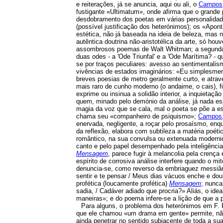
e reiterações, já se anuncia, aqui ou ali, o
Campos
fustigante «Ultimatum», onde afirma que o grande 
desdobramento dos poetas em várias personalidad
(possível justificação dos heterónimos); os «Apont
estética, não já baseada na ideia de beleza, mas n
autêntica doutrina não-aristotélica da arte, só hou
assombrosos poemas de Walt Whitman; a segund
duas odes - a 'Ode Triunfal' e a 'Ode Marítima? - 
se por traços peculiares: avesso ao sentimentalis
vivências de estados imaginários: «Eu simplesme
breves poesias de metro geralmente curto, e através
mais raro de cunho moderno (o andaime, o cais), fi
exprime ou insinua a solidão interior, a inquietaçã
quem, minado pelo demónio da análise, já nada esp
magia da voz que se cala, mal o poeta se põe a 
chama seu «companheiro de psiquismo»;
Campos
enervada, negligente, a roçar pelo prosaísmo, enq
da reflexão, elabora com subtileza a matéria poéti
romântico, na sua convulsa ou extenuada moderni
canto e pelo papel desempenhado pela inteligênci
Mensagem
, parece fugir à melancolia pela crenç
espírito de corrosiva análise interfere quando o m
denuncia-se, como reverso da embriaguez messiân
sentir e te pensar / Meus dias vácuos enche e do
profética (loucamente profética)
Mensagem
; nunca
sadia, / Cadáver adiado que procria?» Aliás, o ide
maneiras»; e do poema infere-se a lição de que a p
Para alguns, o problema dos heterónimos em F. P
que ele chamou «um drama em gente» permite, não s
ainda penetrar no sentido subjacente de toda a su