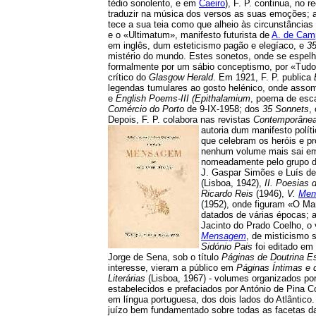
tédio sonolento, e em
Caeiro
), F. P. continua, no 
traduzir na música dos versos as suas emoções; a
tece a sua teia como que alheio às circunstância
e o «Ultimatum», manifesto futurista de
A. de Cam
em inglês, dum esteticismo pagão e elegíaco, e
3
mistério do mundo. Estes sonetos, onde se espelh
formalmente por um sábio conceptismo, por «Tudor t
crítico do
Glasgow Herald
. Em 1921, F. P. publica
legendas tumulares ao gosto helénico, onde assom
e
English Poems-III (Epithalamium
, poema de esc
Comércio do Porto
de 9-IX-1958; dos
35 Sonnets
,
Depois, F. P. colabora nas revistas
Contemporâne
autoria dum manifesto polít
que celebram os heróis e pr
nenhum volume mais sai em v
nomeadamente pelo grupo 
J. Gaspar Simões e Luís de
(Lisboa, 1942),
II. Poesias
Ricardo Reis
(1946),
V.
Men
(1952), onde figuram «O Ma
datados de várias épocas; a
Jacinto do Prado Coelho, o 
Mensagem
, de misticismo 
Sidónio Pais
foi editado em 
Jorge de Sena, sob o título
Páginas de Doutrina E
interesse, vieram a público em
Páginas
Íntimas e 
Literárias
(Lisboa, 1967) - volumes organizados po
estabelecidos e prefaciados por António de Pina Co
em língua portuguesa, dos dois lados do Atlântico.
juízo bem fundamentado sobre todas as facetas da