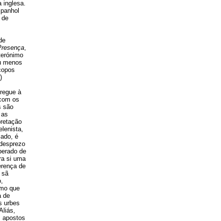
 inglesa.
spanhol
 de
de
Presença
,
terónimo
eu menos
scopos
)
regue à
 com os
s são
 as
pretação
elenista,
cado, é
 desprezo
perado de
ara si uma
erença de
 sã
o,
imo que
a de
s urbes
Aliás,
m apostos