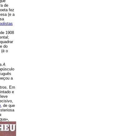
 que
ra de
oeta fez
lesa (e a
ssa
olistas
sde 1908
ental;
 quadrar
 e do
 (é o
ta
A
opúsculo
rtuguês
meçou a
utros. Em
uintado e
 leve
ecisivo,
u
,
de
que
isteriosa
a
qua»,