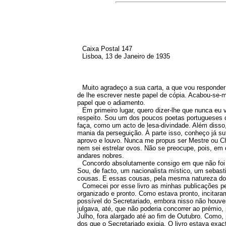
Caixa Postal 147
Lisboa, 13 de Janeiro de 1935
Muito agradeço a sua carta, a que vou responder
de lhe escrever neste papel de cópia. Acabou-se-m
papel que o adiamento.
Em primeiro lugar, quero dizer-lhe que nunca eu
respeito. Sou um dos poucos poetas portugueses qu
faça, como um acto de lesa-divindade. Além disso
mania da perseguição. À parte isso, conheço já su
aprovo e louvo. Nunca me propus ser Mestre ou Che
nem sei estrelar ovos. Não se preocupe, pois, em
andares nobres.
Concordo absolutamente consigo em que não foi 
Sou, de facto, um nacionalista místico, um sebast
cousas. E essas cousas, pela mesma natureza do l
Comecei por esse livro as minhas publicações pel
organizado e pronto. Como estava pronto, incitara
possível do Secretariado, embora nisso não houve
julgava, até, que não poderia concorrer ao prémio, 
Julho, fora alargado até ao fim de Outubro. Como,
dos que o Secretariado exigia. O livro estava exa