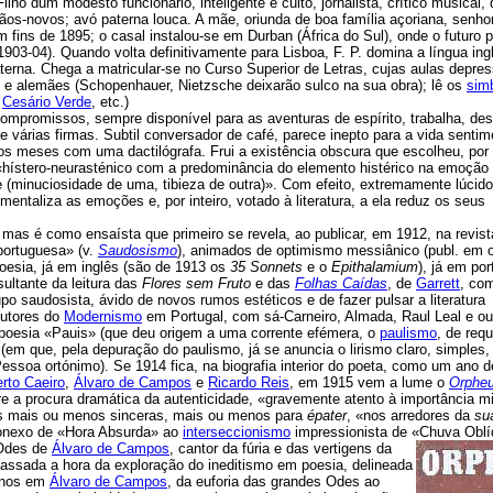
ilho dum modesto funcionário, inteligente e culto, jornalista, crítico musical,
os-novos; avó paterna louca. A mãe, oriunda de boa família açoriana, senho
ins de 1895; o casal instalou-se em Durban (África do Sul), onde o futuro p
903-04). Quando volta definitivamente para Lisboa, F. P. domina a língua ing
aterna. Chega a matricular-se no Curso Superior de Letras, cujas aulas depre
s e alemães (Schopenhauer, Nietzsche deixarão sulco na sua obra); lê os
simb
,
Cesário Verde
, etc.)
ompromissos, sempre disponível para as aventuras de espírito, trabalha, de
 várias firmas. Subtil conversador de café, parece inepto para a vida sentim
 meses com uma dactilógrafa. Frui a existência obscura que escolheu, por
«hístero-neurasténico com a predominância do elemento histérico na emoção
e (minuciosidade de uma, tibieza de outra)». Com efeito, extremamente lúcido
entaliza as emoções e, por inteiro, votado à literatura, a ela reduz os seus
mas é como ensaísta que primeiro se revela, ao publicar, em 1912, na revis
portuguesa» (v.
Saudosismo
), animados de optimismo messiânico (publ. em 
oesia, já em inglês (são de 1913 os
35 Sonnets
e o
Epithalamium
), já em po
ultante da leitura das
Flores sem Fruto
e das
Folhas Caídas
, de
Garrett
, co
po saudosista, ávido de novos rumos estéticos e de fazer pulsar a literatura
dutores do
Modernismo
em Portugal, com sá-Carneiro, Almada, Raul Leal e o
 poesia «Pauis» (que deu origem a uma corrente efémera, o
paulismo
, de req
(em que, pela depuração do paulismo, já se anuncia o lirismo claro, simples,
ssoa ortónimo). Se 1914 fica, na biografia interior do poeta, como um ano d
erto Caeiro
,
Álvaro de Campos
e
Ricardo Reis
, em 1915 vem a lume o
Orphe
tre a procura dramática da autenticidade, «gravemente atento à importância m
ncias mais ou menos sinceras, mais ou menos
para
épater
, «nos arredores da
su
onexo de «Hora Absurda» ao
interseccionismo
impressionista de «Chuva Oblí
Odes de
Álvaro de Campos
, cantor da fúria e das vertigens da
ssada a hora da exploração do ineditismo em poesia, delineada
menos em
Álvaro de Campos
, da euforia das grandes Odes ao