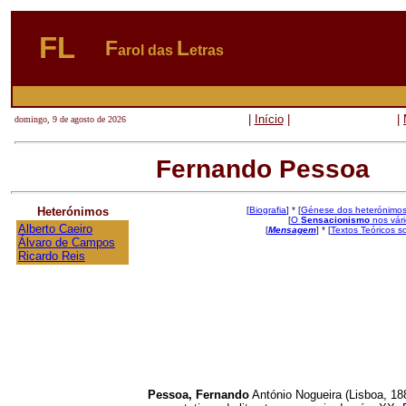
FL
F
L
arol das
etras
|
Início
|
|
domingo, 9 de agosto de 2026
Fernando Pessoa
Heterónimos
[
Biografia
] * [
Génese dos heterónimo
[
O
Sensacionismo
nos vár
Alberto Caeiro
[
Mensagem
] * [
Textos Teóricos s
Álvaro de Campos
Ricardo Reis
Pessoa, Fernando
António Nogueira (Lisboa, 18