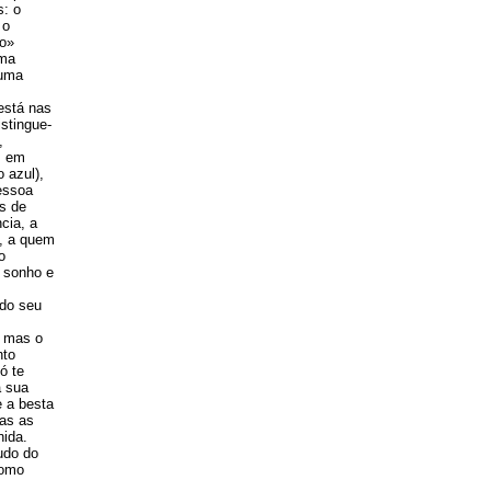
s: o
 o
to»
uma
 uma
 está nas
stingue-
,
, em
 azul),
Pessoa
os de
cia, a
), a quem
o
o sonho e
 do seu
; mas o
nto
ó te
a sua
 a besta
das as
nida.
udo do
como