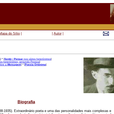
Mapa do Sítio
|
|
Autor
|
s
]
* [
Sentir
/
Pensar
nos vários heterónimos
]
ios heterónimos, segundo Pessoa
]
obre a
Mensagem
] * [
Poesia Ortónima
]
Biografia
88-1935). Extraordinário poeta e uma das personalidades mais complexas e