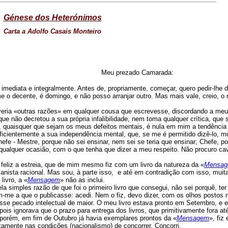
Génese dos Heterónimos
Carta a Adolfo Casais Monteiro
Meu prezado Camarada:
 imediata e integralmente. Antes de, propriamente, começar, quero pedir-lhe 
e o decente, é domingo, e não posso arranjar outro. Mas mais vale, creio, o
 veria «outras razões» em qualquer cousa que escrevesse, discordando a meu
e não decretou a sua própria infalibilidade, nem toma qualquer crítica, que 
, quaisquer que sejam os meus defeitos mentais, é nula em mim a tendência
ficientemente a sua independência mental, que, se me é permitido dizê-lo, m
fe - Mestre, porque não sei ensinar, nem sei se teria que ensinar; Chefe, p
 qualquer ocasião, com o que tenha que dizer a meu respeito. Não procuro ca
feliz a estreia, que de mim mesmo fiz com um livro da natureza da «
Mensa
ianista racional. Mas sou, à parte isso, e até em contradição com isso, muit
ivro, a «
Mensagem
» não as inclui.
a simples razão de que foi o primeiro livro que consegui, não sei porquê, ter
m-me a que o publicasse: acedi. Nem o fiz, devo dizer, com os olhos postos 
sse pecado intelectual de maior. O meu livro estava pronto em Setembro, e 
pois ignorava que o prazo para entrega dos livros, que primitivamente fora at
 porém, em fim de Outubro já havia exemplares prontos da «
Mensagem
», fiz
ctamente nas condições (nacionalismo) de concorrer. Concorri.