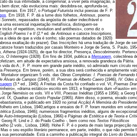
recato da sua intimidade, a congeminar, a viver pela imaginação, a
 bem dizer, não evoluciona mais: desdobra-se, aprofunda-se,
s temporais. Em 1917, o
Portugal Futurista
inclui poesias de F. P.
pos
. Em 1918, F. P. dá a lume dois folhetos,
Antinous
, poema
5 Sonnets
, repassados da angústia de saber indecifrável o
a uma essencial inquietação metafísica, distinguem-se
ricks of repetition, involution and antithesis», como diz o
English Poems I
e
II
(2.ª ed. de
Antinous
e catorze
Inscriptions
,
a a ideia de que a vida é sonho; são poemas datados de 1920)
abrosa exaltação do prazer). Das
Inscrições
há uma tradução de Jorge de sen
 catorze foram traduzidos por casais Monteiro e Jorge de Sena, S. Paulo, 195
a
,
Athena
(1924-1925), de que foi director,
Presença
,
Descobrimento
. Pertenc
ico,
O Interregno
(1928). Em fins de 1934, publica a
Mensagem
, colectênea d
ofetizam, em aitude de expectativa ansiosa, a renovada grandeza da Pátria.
ida do A.; F. P. morre em grande parte inédito, só admirado num círculo rest
da
Presença
. Em breve, porém, a sua obra será conhecida e amplamente valo
 Montalvor organizam 5 vols. das
Obras Completas: I. Poesias de Fernando
 de Álvaro de Campos
(1944),
III. Poemas de Alberto Caeiro
(1946),
IV. Odes 
sagem
(3.ª ed., 1945). A Freitas da Costa foi confiado o vol. VI,
Poemas Dra
rinheiro», «drama estático» escrito em 1913, e fragmentos dum «Fausto» em
 Jorge Nemésio os vols. VII e VIII,
Poesias Inéditas
(1955 e 1956); a Georg 
vol. IX,
Quadras ao Gosto Popular
(1965). Além disso, o poema, eivado com
sebastianista, e publicado em 1920 no jornal
Acção) À Memória do Presidente
folheto em Lisboa, 1940;artigos e ensaios de F. P. foram reunidos em volume
stética
(Lisboa, 1946); numerosos fragmentos inéditos, alguns de excepcional
de Auto-Interpretação
(Lisboa, 1966) e
Páginas de Estética e de Teoria e Crít
r Georg R. Lind e J. do Prado Coelho -, bem como nos
Textos Filosóficos
elho (2 vols., Lisboa, 1968). Hohe F. P. é o poeta de mais larga projecção n
 Mas o seu espólio literário permanece, em parte, inédito, o que não permite 
 sua personalidade. Está a caminho a publicação integral do
Livro do Desas