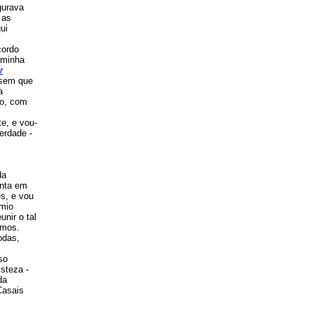
gurava
 as
ui
cordo
 minha
r
 sem que
a
do, com
e, e vou-
erdade -
da
onta em
ês, e vou
émio
nir o tal
amos.
odas,
so
steza -
da
Casais