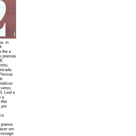
a, in
4.
e-lhe a
e poesias
 E
rito,
rizada.
 Pessoa
de
máticos
 verso,
R, Lind e
o a
-Rei
 por
ica
a poesia
fazer um
sossego