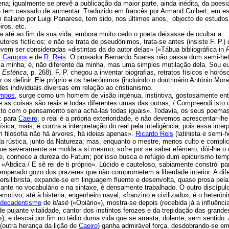
na; igualmente se prevê a publicação da maior parte, ainda inédita, da poesia
 não tem cessado de aumentar. Traduzido em francês por Armand Guibert, em e
italiano por Luigi Panarese, tem sido, nos últimos anos, objecto de estudos
iros, etc.
-ia até ao fim da sua vida, embora muito cedo o poeta deixasse de ocultar a
es fictícios; e não se trata de pseudónimos, trata-se antes (insiste F. P.) 
evem ser consideradas «distintas da do autor delas» («Tábua bibliográfica in
. Campos
e de
R. Reis
. O prosador Bernardo Soares não passa dum semi-he
e a minha, é, não diferente da minha, mas uma simples mutilação dela. Sou 
 Estética
, p. 268). F. P. chegou a inventar biografias, retratos físicos e horó
 os definir. Ele próprio e os heterónimos (incluindo o doutrinário António Mora
s individuais diversas em relação ao cristianismo.
ampos
, surge como um homem de visão ingénua, instintiva, gostosamente ent
 as coisas são reais e todas diferentes umas das outras; / Compreendi isto
to com o pensamento seria achá-las todas iguais». Todavia, os seus poema
: para
Caeiro
, o real é a própria exterioridade, e não devemos acrescentar-lhe
ica, mais, é contra a interpretação do real pela inteligência, pois essa inter
 filosofia não há árvores, há ideias apenas».
Ricardo Reis
(latinista e semi-h
a rústica, junto da Natureza; mas, enquanto o mestre, menos culto e compli
ue severamente se molda a si mesmo; sofre por se saber efémero, dói-lhe o
e, conhece a dureza do Fatum; por isso busca o refúgio dum epicurismo tem
 «Abdica / E sê rei de ti próprio». Lúcido e cauteloso, sabiamente constrói p
de temperado gozo dos prazeres que não comprometem a liberdade interior. A dif
versilibrista, expande-se em linguagem fluente e desenvolta, quase prosa pela
nizante no vocabulário e na sintaxe, é densamente trabalhado. O outro discípul
motivo, até à histeria; engenheiro naval, «franzino e civilizado», é o heterón
decadentismo
de
blasé
(«Opiário»), mostra-se depois (recebida já a influênci
pujante vitalidade, cantor dos instintos ferozes e da trepidação das grande
»), e descai por fim no tédio duma vida que se arrasta, dolente, sem sentido. 
 (outra herança da lição de
Caeiro
) ganha admirável força, desdobrando-se e