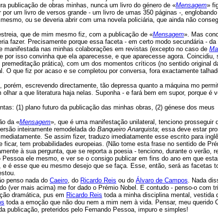
a publicação de obras minhas, nunca um livro do género de «
Mensagem
» fi
por um livro de versos grande - um livro de umas 350 páginas -, englobando
mesmo, ou se deveria abrir com uma novela policiária, que ainda não conseg
 estreia, que de mim mesmo fiz, com a publicação de «
Mensagem
». Mas con
eria fazer. Precisamente porque essa faceta - em certo modo secundária - da
te manifestada nas minhas colaborações em revistas (excepto no caso de
M
a
te por isso convinha que ela aparecesse, e que aparecesse agora. Coincidiu,
 premeditação prática), com um dos momentos críticos (no sentido original d
l. O que fiz por acaso e se completou por conversa, fora exactamente talha
, porém, escrevendo directamente, tão depressa quanto a máquina mo permit
lhar a que literatura haja nelas. Suponha - e fará bem em supor, porque é v
tas: (1) plano futuro da publicação das minhas obras, (2) génese dos meus
ção da
«
Mensagem
», que é uma manifestação unilateral, tenciono prosseguir 
ersão inteiramente remodelada do
Banqueiro Anarquista
; essa deve estar pr
 imediatamente. Se assim fizer, traduzo imediatamente esse escrito para ingl
ve ficar, tem probabilidades europeias. (Não tome esta frase no sentido de Pr
mente à sua pergunta, que se reporta a poesia - tenciono, durante o verão, reu
Pessoa ele mesmo, e ver se o consigo publicar em fins do ano em que est
 e é esse que eu mesmo desejo que se faça. Esse, então, será as facetas t
estou.
Não penso nada do
Caeiro
, do
Ricardo Reis
ou do
Álvaro de Campos
. Nada dis
ndo (ver mais acima) me for dado o Prémio Nobel. E contudo - penso-o com tri
ação dramática, pus em
Ricardo Reis
toda a minha disciplina mental, vestida 
os
toda a emoção que não dou nem a mim nem à vida. Pensar, meu querido 
 da publicação, preteridos pelo Fernando Pessoa, impuro e simples!