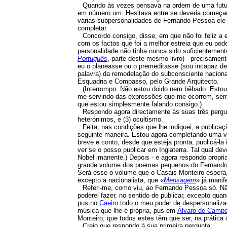
Quando às vezes pensava na ordem de uma futur
em número um. Hesitava entre se deveria começar 
várias subpersonalidades de Fernando Pessoa ele 
completar.
Concordo consigo, disse, em que não foi feliz a
com os factos que foi a melhor estreia que eu pod
personalidade não tinha nunca sido suficientemen
Português
, parte deste mesmo livro) - precisamen
eu o planeasse ou o premeditasse (sou incapaz de
palavra) da remodelação do subconsciente naciona
Esquadria e Compasso, pelo Grande Arquitecto.
(Interrompo. Não estou doido nem bêbado. Estou
me servindo das expressões que me ocorrem, sem o
que estou simplesmente falando consigo.)
Respondo agora directamente às suas três pergun
heterónimos, e (3) ocultismo.
Feita, nas condições que lhe indiquei, a publica
seguinte maneira. Estou agora completando uma v
breve e conto, desde que esteja pronta, publicá-la
ver se o posso publicar em Inglaterra. Tal qual de
Nobel imanente.) Depois - e agora respondo propria
grande volume dos poemas pequenos do Fernando 
Será esse o volume que o Casais Monteiro espera,
excepto a nacionalista, que
«
Mensagem
» já manif
Referi-me, como viu, ao Fernando Pessoa só. 
poderei fazer, no sentido de publicar, excepto qua
pus no
Caeiro
todo o meu poder de despersonaliz
música que lhe é própria, pus em
Álvaro de Camp
Monteiro, que todos estes têm que ser, na prática
Creio que respondo à sua primeira pergunta.