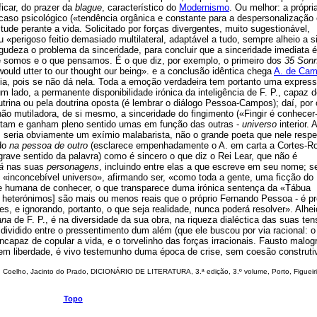
icar, do prazer da
blague
, característico do
Modernismo
. Ou melhor: a própri
caso psicológico («tendência orgânica e constante para a despersonalização 
tude perante a vida. Solicitado por forças divergentes, muito sugestionável,
 «perigoso feitio demasiado multilateral, adaptável a tudo, sempre alheio a si
gudeza o problema da sinceridade, para concluir que a sinceridade imediata é
ue somos e o que pensamos. É o que diz, por exemplo, o primeiro dos
35 Son
ould utter to our thought our being». e a conclusão idêntica chega
A. de Ca
ia, pois se não dá nela. Toda a emoção verdadeira tem portanto uma express
m lado, a permanente disponibilidade irónica da inteligência de F. P., capaz 
ina ou pela doutrina oposta (é lembrar o diálogo Pessoa-Campos); daí, por 
 não mutiladora, de si mesmo, a sinceridade do fingimento («Fingir é conhecer
etam e ganham pleno sentido umas em função das outras -
universo
interior. 
. P. seria obviamente um exímio malabarista, não o grande poeta que nele resp
ido
na pessoa de outro
(esclarece empenhadamente o A. em carta a Cortes-Ro
rave sentido da palavra) como é sincero o que diz o Rei Lear, que não é
á
nas suas
personagens
, incluindo entre elas a que escreve em seu nome; s
e «inconcebível universo», afirmando ser, «como toda a gente, uma ficção do
ade humana de conhecer, o que transparece duma irónica sentença da «Tábua
dos heterónimos] são mais ou menos reais que o próprio Fernando Pessoa - é p
, e ignorando, portanto, o que seja realidade, nunca poderá resolver». Alhei
ana
de F. P., é na diversidade da sua obra, na riqueza dialéctica das suas te
ividido entre o pressentimento dum além (que ele buscou por via racional: o
ncapaz de copular a vida, e o torvelinho das forças irracionais. Fausto malog
s em liberdade, é vivo testemunho duma época de crise, sem coesão construti
Coelho, Jacinto do Prado, DICIONÁRIO DE LITERATURA,
3.ª edição, 3.º volume, Porto, Figuei
Topo