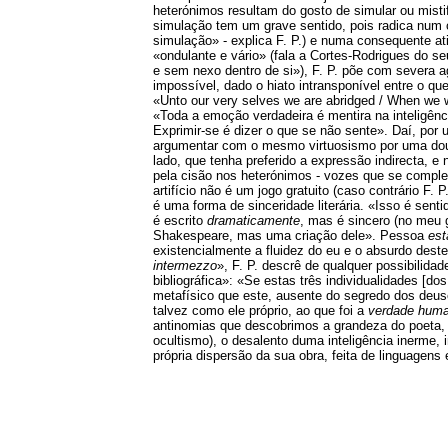
heterónimos resultam do gosto de simular ou mistif
simulação tem um grave sentido, pois radica num 
simulação» - explica F. P.) e numa consequente ati
«ondulante e vário» (fala a Cortes-Rodrigues do seu
e sem nexo dentro de si»), F. P. põe com severa a
impossível, dado o hiato intransponível entre o q
«Unto our very selves we are abridged / When we w
«Toda a emoção verdadeira é mentira na inteligênc
Exprimir-se é dizer o que se não sente». Daí, por u
argumentar com o mesmo virtuosismo por uma doutr
lado, que tenha preferido a expressão indirecta, e
pela cisão nos heterónimos - vozes que se compl
artifício não é um jogo gratuito (caso contrário F
é uma forma de sinceridade literária. «Isso é sent
é escrito
dramaticamente
, mas é sincero (no meu g
Shakespeare, mas uma criação dele». Pessoa
est
existencialmente a fluidez do eu e o absurdo dest
intermezzo
», F. P. descrê de qualquer possibilid
bibliográfica»: «Se estas três individualidades [
metafísico que este, ausente do segredo dos deuses
talvez como ele próprio, ao que foi a
verdade hum
antinomias que descobrimos a grandeza do poeta, d
ocultismo), o desalento duma inteligência inerme, i
própria dispersão da sua obra, feita de linguagen