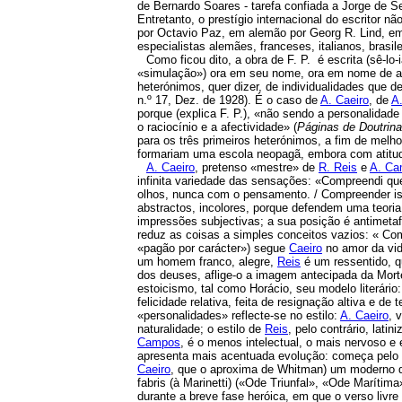
de Bernardo Soares - tarefa confiada a Jorge de Se
Entretanto, o prestígio internacional do escritor
por Octavio Paz, em alemão por Georg R. Lind, em 
especialistas alemães, franceses, italianos, brasile
Como ficou dito, a obra de F. P. é escrita (sê-lo
«simulação») ora em seu nome, ora em nome de autor
heterónimos, quer dizer, de individualidades que d
n.º 17, Dez. de 1928). É o caso de
A. Caeiro
, de
A
porque (explica F. P.), «não sendo a personalidad
o raciocínio e a afectividade» (
Páginas de Doutrina
para os três primeiros heterónimos, a fim de melhor
formariam uma escola neopagã, embora com atitude
A. Caeiro
, pretenso «mestre» de
R. Reis
e
A. C
infinita variedade das sensações: «Compreendi que
olhos, nunca com o pensamento. / Compreender is
abstractos, incolores, porque defendem uma teoria
impressões subjectivas; a sua posição é antimetafís
reduz as coisas a simples conceitos vazios: « Com
«pagão por carácter») segue
Caeiro
no amor da vid
um homem franco, alegre,
Reis
é um ressentido, q
dos deuses, aflige-o a imagem antecipada da Mort
estoicismo, tal como Horácio, seu modelo literário:
felicidade relativa, feita de resignação altiva e 
«personalidades» reflecte-se no estilo:
A. Caeiro
, 
naturalidade; o estilo de
Reis
, pelo contrário, lati
Campos
, é o menos intelectual, o mais nervoso e e
apresenta mais acentuada evolução: começa pelo
Caeiro
, que o aproxima de Whitman) um moderno de 
fabris (à Marinetti) («Ode Triunfal», «Ode Marítima
durante a breve fase heróica, em que o verso livre