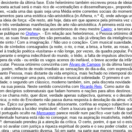
desistente da última fase. Este heterónimo também escreveu prosa de ideia
poeta actual será o mais rico de «contradições e dissemelhanças», propondo
es, «cada uma das quais seja uma Média entre correntes sociais do momen
amentos para uma estética não-aristotélica (in
Athena
, n.º 4), onde advoga 
a ideia de força: «De resto, até hoje, data em que aparece pela primeira vez
ve três verdadeiras manifestações de arte não-aristotélica. A primeira está nos
a está nos poemas mais que assombrosos do meu mestre
Caeiro
; a terceira
que publiquei no
Orpheu
». - Em relação aos heterónimos, o Pessoa ortónimo di
mo, as suas finas emoções são pensadas, ou são já vibrações da inteligência
nte sinto / Com a imaginação. / Não uso o coração». Com musical suavidade
 de símbolos consagrados (a noite, o rio, o mar, a brisa, a fonte, as rosas, o
el à tradição poética «lusitana» e não longe, por vezes, da quadra popular, 
o perante o enigma indecifrável do mundo, o tédio, a falta de impulsos afectiv
era da vida - ou então os vagos acenos do inefável, o breve acordar da infân
escutar. Pessoa ortónimo convizinha com
Álvaro de Campos
(o da última fase
, porém, reflecte de modo imediato as sensações do dia-a-dia, com expressã
uanto Pessoa, mais distante da vida empírica, mais fechado no intemporal d
ca, até conseguir uma pura, cristalina e musical sobriedade. O primeiro é um
dade; o segundo um clássico, moderno também, sim, pela discreta novidade
a na sua poesia. Neste sentido convizinha com
Ricardo Reis
. Como autor da
a em desígnios sobrenaturais que fadam homens e nações para altos destinos
ito se chama
mito
, quer dizer, verdade apenas subjectiva, quimera; e o desale
ica; o mito do Encoberto não passa duma resposta à desolação da alma: «S
ura». Épico
sui generis
, sem tuba altissonante, confina ao espaço subjectivo 
 o abandona a lucidez implacável: «Sem a loucura que é o homem / Mais que
al português oculto na
Mensagem
parece residir num pacífico «ser tudo de to
lenitude humana está não no conseguir, mas na aspiração insatisfeita, indefi
. demasiado prendeu já a atenção da crítica. O certo, porém, é que só o est
ó avaliar com justiça a riqueza espiritual do poeta e o seu poder criador, 
a obra - uma conquanto diversa. Só em parte, na parte que menos importa, os