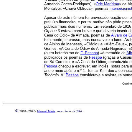
Armando Cortes-Rodrigues), «
Ode Marítima
» de Ál
Montalvor, «Chuva Oblíqua», poemas
intersecionis
Apesar de este número ter provocado reação semel
prejuízo financeiro, e por tal motivo não pôde pros
publicar mais dois números. Em setembro de 1916 
Orpheu
3 estava para breve e que deveria inserir 
Cena do Ódio» de Almada, poemas de
Álvaro de 
totalmente, impresso, mas nunca veio a lume. As
de Albino de Meneses, «Gládio» e «Além-Deus», 
Gomes, «A Cena do Ódio» de Almada-Negreiros, «O
(outro heterónimo de
F. Pessoa
) «à memória de
Alb
publicados os poemas de
Pessoa
(graças a Casais
de Sá-Carneiro, e «A Cena do Ódio», reproduzida
Pessoa
chegou a escrever, em inglês, notas para 
ano e meio após o n.º 1. Tomaz Kim deu a conhece
Tricórnio
. Aí
Pessoa
considerava a revista «a soma
Coelho
©
2001-
2026-
Manuel Maria
, associado da SPA.