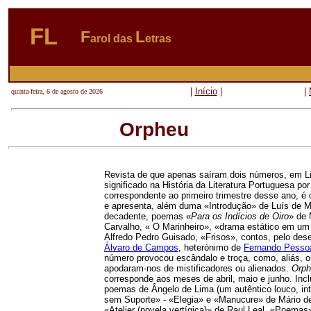
FL
F
L
arol das
etras
|
Início
|
|
quinta-feira, 6 de agosto de 2026
Orpheu
Revista de que apenas saíram dois números, em L
significado na História
da Literatura Portuguesa por
correspondente ao primeiro trimestre desse ano, é 
e apresenta, além duma «Introdução» de Luís de M
decadente, poemas «
Para os Indícios de Oiro
» de 
Carvalho, « O Marinheiro», «drama estático em u
Alfredo Pedro Guisado, «Frisos», contos, pelo de
Álvaro de Campos
, heterónimo de
Fernando Pesso
número provocou escândalo e troça, como, aliás, 
apodaram-nos de mistificadores ou alienados.
Orph
corresponde aos meses de abril, maio e junho. Inclu
poemas de Ângelo de Lima (um autêntico louco, i
sem Suporte» - «Elegia» e «Manucure» de Mário 
«Atelier (novela vertígica)» de Raul Leal, «Poema