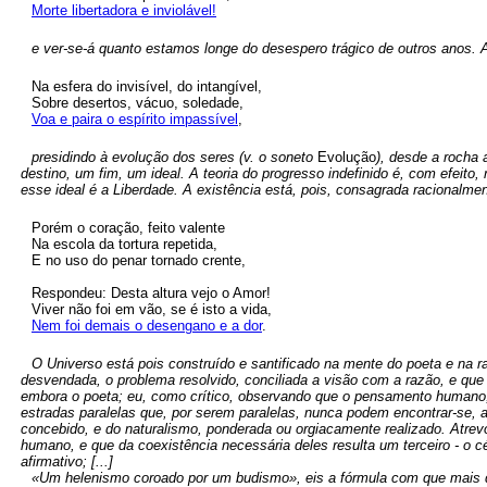
Morte libertadora e inviolável!
e ver-se-á quanto estamos longe do desespero trágico de outros anos.
Na esfera do invisível, do intangível,
Sobre desertos, vácuo, soledade,
Voa e paira o espírito impassível
,
presidindo à evolução dos seres (v. o soneto
Evolução
), desde a rocha
destino, um fim, um ideal. A teoria do progresso indefinido é, com efeito
esse ideal é a Liberdade. A existência está, pois, consagrada racionalme
Porém o coração, feito valente
Na escola da tortura repetida,
E no uso do penar tornado crente,
Respondeu: Desta altura vejo o Amor!
Viver não foi em vão, se é isto a vida,
Nem foi demais o desengano e a dor
.
O Universo está pois construído e santificado na mente do poeta e na raz
desvendada, o problema resolvido, conciliada a visão com a razão, e que
embora o poeta; eu, como crítico, observando que o pensamento humano, 
estradas paralelas que, por serem paralelas, nunca podem encontrar-se, at
concebido, e do naturalismo, ponderada ou orgiacamente realizado. Atrevo
humano, e que da coexistência necessária deles resulta um terceiro - o 
afirmativo; [...]
«Um helenismo coroado por um budismo», eis a fórmula com que mais 