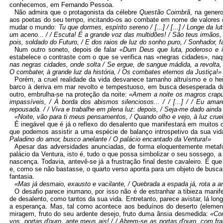
conhecemos, em Fernando Pessoa.
Não admira que o protagonista da célebre
Questão Coimbrã
, na gener
aos poetas do seu tempo, incitando-os ao combate em nome de valores c
mudar o mundo:
Tu que dormes, espírito sereno /
[
...
]
/
[
...
]
/ Longe da lut
um aceno... / / Escuta! É a grande voz das multidões! / São teus irmãos,
pois, soldado do Futuro, / E dos raios de luz do sonho puro, / Sonhador,
Num outro soneto, depois de falar
«Dum Deus que luta, poderoso e i
estabelece o contraste com o que se verifica nas «negras cidades», naq
nas negras cidades, onde solta / Se ergue, de sangue mádida, a revolta, 
O combater, à grande luz da história, / Os combates eternos da Justiça!
Porém, a cruel realidade da vida desvanece tamanho altruísmo e o h
barco à deriva em mar revolto e tempestuoso, em busca desesperada du
outro, embrulha-se na proteção da noite:
«Amem a noite os magros crapul
impassíveis, / À borda dos abismos silenciosos... / /
[
...
]
/ / Eu amare
repousada. / / Viva e trabalhe em plena luz: depois, / Seja-me dado ainda
«Noite, vão para ti meus pensamentos, / Quando olho e vejo, à luz cruel d
É inegável que é já o reflexo do desalento que manifestará em muito
que podemos assistir a uma espécie de balanço introspetivo da sua vi
Paladino do amor, busco anelante / O palácio encantado da Ventura!»
Apesar das adversidades anunciadas, de forma eloquentemente metafór
palácio da Ventura, isto é, tudo o que possa simbolizar o seu sossego, a 
nascença. Todavia, antevê-se já a frustração final deste cavaleiro. É 
e, como se não bastasse, o quarto verso aponta para um objeto de busca
fantasia.
«Mas já desmaio, exausto e vacilante, / Quebrada a espada já, rota a ar
O desafio parece inumano, por isso não é de estranhar a tibieza man
de desalento, como tantos da sua vida. Entretanto, parece avistar, lá lo
a esperança. Mas, tal como acontece aos beduínos do deserto (element
miragem, fruto do seu ardente desejo, fruto duma ânsia desmedida:
«Com
vos, portas d'ouro, ante meus ais! / / Abrem-se as portas d'ouro, com fra