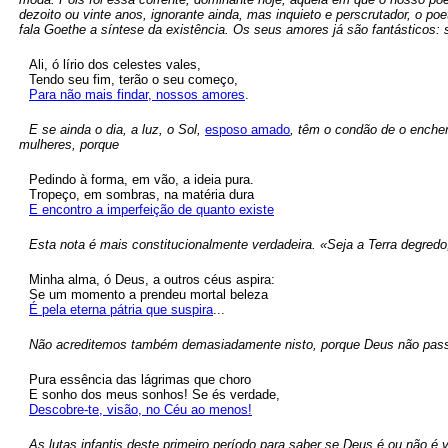
dezoito ou vinte anos, ignorante ainda, mas inquieto e perscrutador, o p
fala Goethe a síntese da existência. Os seus amores já são fantásticos: 
Ali, ó lírio dos celestes vales,
Tendo seu fim, terão o seu começo,
Para não mais findar, nossos amores
.
E se ainda o dia, a luz, o Sol,
esposo amado
, têm o condão de o enche
mulheres, porque
Pedindo à forma, em vão, a ideia pura.
Tropeço, em sombras, na matéria dura
E encontro a imperfeição de quanto existe
Esta nota é mais constitucionalmente verdadeira. «Seja a Terra degredo
Minha alma, ó Deus, a outros céus aspira:
Se um momento a prendeu mortal beleza
É pela eterna pátria que suspira
...
Não acreditemos também demasiadamente nisto, porque Deus não passa
Pura essência das lágrimas que choro
E sonho dos meus sonhos! Se és verdade,
Descobre-te, visão, no Céu ao menos!
As lutas infantis deste primeiro período para saber se Deus é ou não 