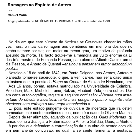
Romagem ao Espírito de
Antero
por
Manuel Maria
Artigo publicado no NOTÍCIAS DE GONDOMAR de 30 de outubro de 1999
No dia em que este número do
Notícias de Gondomar
chegar às mãos 
vez mais, o ritual da romagem aos cemitérios em memória dos que nos
acaba sempre por ser, em maior ou menor grau, um motivo de profunda r
absurdo da morte. Tal facto trouxe-me à memória um vulto enorme da Li
dos três mestres de Fernando Pessoa, para além de Alberto Caeiro, um 
diz Pessoa, e Antero de Quental
«ensinou a pensar em ritmo; descobriu-n
poeta.»
Nascido a 18 de abril de 1842, em Ponta Delgada, nos Açores, Antero 
planeado tornar-se sacerdote, o que, a verificar-se, não seria caso únic
extasiava com a poesia da
Harpa do Crente
, de Alexandre Herculano, um
Aos 16 anos, porém, estava matriculado na Universidade de Coimbra,
Proudhon, Marx, Michelet, Taine, Balzac, Flaubert, Zola, entre outros. D
em carta autobiográfica, registe a seguinte confissão:
«Varrida num insta
estado de dúvida e incerteza, tanto mais pungente quanto, espírito natur
obedecer sem esforço a uma regra reconhecida.»
É, pois, este estado pungente de dúvida e de incerteza que irá dete
nomeadamente contemporâneos seus, como é o caso de Oliveira Martins, pr
Depois de ter afirmado, aquando da publicação das
Odes Modernas
, 
temas como a Justiça, a Fraternidade, o Amor, a Solidão, Deus, a Morte 
A par dos que defendem a estratificação da sua obra de acordo com di
em permanente convulsão, no qual já se sente fermentar a gestação