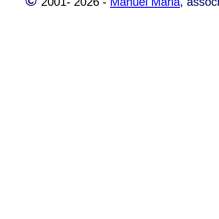
©
2001-
2026 -
Manuel Maria
, assoc