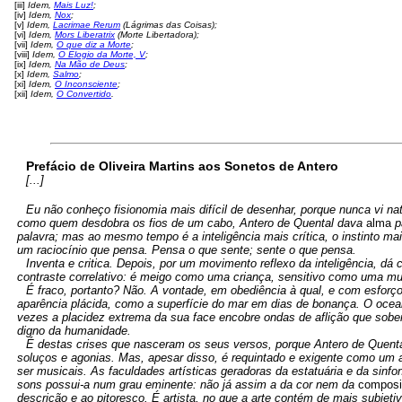
[iii]
Idem,
Mais Luz!
;
[iv]
Idem,
Nox
;
[v]
Idem,
Lacrimae Rerum
(Lágrimas das Coisas);
[vi]
Idem,
Mors Liberatrix
(Morte Libertadora);
[vii]
Idem,
O que diz a Morte
;
[viii]
Idem,
O Elogio da Morte, V
;
[ix]
Idem,
Na Mão de Deus
;
[x]
Idem,
Salmo
;
[xi]
Idem,
O Inconsciente
;
[xii]
Idem,
O Convertido
.
Prefácio de Oliveira Martins aos Sonetos de Antero
[...]
Eu não conheço fisionomia mais difícil de desenhar, porque nunca vi
como quem desdobra os fios de um cabo, Antero de Quental dava
alma
p
palavra; mas ao mesmo tempo é a inteligência mais crítica, o instinto m
um raciocínio que pensa. Pensa o que sente; sente o que pensa.
Inventa e critica. Depois, por um movimento reflexo da inteligência, d
contraste correlativo: é meigo como uma criança, sensitivo como uma mul
É fraco, portanto? Não. A vontade, em obediência à qual, e com esforço, 
aparência plácida, como a superfície do mar em dias de bonança. O ocean
vezes a placidez extrema da sua face encobre ondas de aflição que sob
digno da humanidade.
É destas crises que nasceram os seus versos, porque Antero de Quent
soluços e agonias. Mas, apesar disso, é requintado e exigente como um a
ser musicais. As faculdades artísticas geradoras da estatuária e da sinf
sons possui-a num grau eminente: não já assim a da cor nem da
composi
descrição e ao pitoresco. É artista, no que a arte contém de mais subjetiv