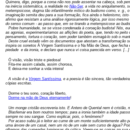
Quimera, digo, porque a coroa não nos pode assentar na cabeça, sob pena
na inércia sistemática, a realidade no
Não-Ser
, a vida no aniquilamento,
metempsicose, dogma tão infantilmente mítico do budismo como, v. g., o i
imaginação semita deu para a sua formação, fica ainda o helenismo, isto
afirmo que resistam a uma análise rigorosamente lógica, por isso mesm
do senso comum - ao passo que, em se tirando a metempsicose ao budi
Pobre humanidade, se se visse condenada à coroação budista! Nós, eur
as agonias, experimentaríamos as aflições do poeta, que, tendo no peit
pensamento, tortura o coração, sem poder também esmagá-lo sob o manto
Deste cruel estado vêm os documentos que atestam a transformação sof
inspira os sonetos
À Virgem Santíssima
e o
Na Mão de Deus
, que fecha
piedade e da ironia, e declaro que nunca vi coisa parecida em verso. [...]
Ó visão, visão triste e piedosa!
Fita-me assim calada, assim chorosa,
E deixa-me sonhar a vida inteira!
A visão é a
Virgem Santíssima
, e a poesia é tão sincera, tão verdadei
cópias escritas.
Dorme o teu sono, coração liberto,
Dorme na mão de Deus eternamente
!
Um monge cristão escreveria isto. E Antero de Quental nem é cristão, 
Blasfemar era bom noutros tempos; para a ironia também a idade passo
sempre no seu sangue. Como explicar, pois, o fenómeno?
Por acaso subiu já o leitor ao cume de um monte suficientemente alto p
uma árvore de um casal, nem um rio de um vale sem curso de água? Po
olhamos das cumeadas luminosas da crítica. Veem-se as coisas na sua e