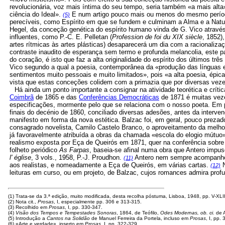
revolucionária, voz mais íntima do seu tempo, seria também «a mais al
ciência do Ideal».
E num artigo pouco mais ou menos do mesmo período 
(5)
perecíveis, como Espírito em que se fundem e culminam a Alma e a Nat
Hegel, da conceção genética do espírito humano vinda de G. Vico através 
influentes, como P.-C. E. Pelletan (
Profession de foi du XIX siècle
, 1852)
artes rítmicas às artes plásticas) desaparecerá um dia com a racionaliza
contraste inaudito de esperança sem termo e profunda melancolia, este 
do coração, é isto que faz a alta originalidade do espírito dos últimos 
Vico segundo a qual a poesia, contemporânea da «produção das línguas e 
sentimentos muito pessoais e muito limitados», pois «a alta poesia, épica,
vista que estas conceções colidem com a primazia que por diversas vezes
Há ainda um ponto importante a consignar na atividade teorética e crític
Coimbrã
de 1865 e das
Conferências Democráticas
de 1871 é muitas veze
especificações, mormente pelo que se relaciona com o nosso poeta. Em pr
finais do decénio de 1860, conciliado diversas adesões, antes da interv
manifesto em forma da nova estética. Balzac foi, em geral, pouco prezad
consagrado novelista, Camilo Castelo Branco, o aproveitamento da melhor
já favoravelmente atribuída a obras da chamada «escola do elogio mútuo»
realismo exposta por Eça de Queirós em 1871, quer na conferência sobre
folheto periódico
As Farpas
, baseia-se afinal numa obra que Antero imp
l' église
, 3 vols., 1958, P.-J. Proudhon.
Antero nem sempre acompanhou 
(11)
aos realistas, e nomeadamente a Eça de Queirós, em várias cartas.
N
(12)
leituras em curso, ou em projeto, de Balzac, cujos romances admira pro
(1) Trata-se da 3.ª edição, muito modificada, desta recolha póstuma, Lisboa, 1948, pp. V-XLII
(2) Nota cit.,
Prosas
, I, especialmente pp. 306 e 313-315.
(3) Recolhido em
Prosas
, I, pp. 330-347.
(4)
Visão dos Tempos e Tempestades Sonoras
, 1864, de Teófilo,
Odes Modernas, ob. ci.
de A
(5) Introdução a
Cantos na Solidão
de Manuel Ferreira da Portela, incluso em
Prosas
, I, pp.
(6) «Arte e verdade», inserto em
Prosas
, I, pp. 322-329.