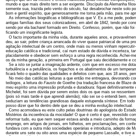
mundo e que mais direito tem a ser exigente. Discípulo da Alemanha filo
semente sua, trazida pelo vento do século, faz desabrochar neste solo po
bom e gentil espírito,
que generosamente me toma pela mão, para me ap
As informações biográficas e bibliográficas que V. Ex.a me pede, pode
antigas famílias dos seus colonizadores, em abril de 1842, tendo por con
sendo por ela bacharel formado em Direito. Confesso, porém, que não foi 
ficando um insignificante legista.
O facto importante da minha vida, durante aqueles anos, e provavelment
deu, ao sair, pobre criança arrancada do viver quase patriarcal de uma pr
agitação intelectual de um centro, onde mais ou menos vinham repercutir
educação católica e tradicional, caí num estado de dúvida e incerteza, tan
placidamente e obedecer sem esforço a uma regra reconhecida. Achei-me s
os da minha geração, a primeira em Portugal que saiu decididamente e co
Se a isto se juntar a imaginação ardente, com que em excesso me dotar
turbulência e a petulância, os fogachos e os abatimentos de um temperam
ficará feito o quadro das qualidades e defeitos com que, aos 18 anos, p
No meio das católicas leituras a que então me entregava, devorando com
teólogos, a leitura do
Fausto
de Goethe (na tradução francesa de Blaze de
meu espírito uma impressão profunda e duradoura: fiquei definitivamente
Michelet, foi sem dúvida por serem estes dois os que mais se ressentem 
(pois só mais tarde é que aprendi alemão); não sei se o entendi bem, ne
seduziam as tendências grandiosas daquele estupenda síntese. Em todo o 
posso dizer que foi dentro dele que se deu a minha evolução intelectual.
Como acomodava eu este culto pelas doutrinas do apologista do Estado
Mistérios da incoerência da mocidade! O que é certo é que, revestido com
reformar tudo, eu que nem sequer estava ainda a meio caminho da form
emprego, em artigos de jornais, em folhetos, em proclamações, em confe
fundava com a outra mão sociedades operárias e introduzia, adepto de Ma
durante uns sete ou oito anos uma espécie de pequeno Lassalle, e tive a