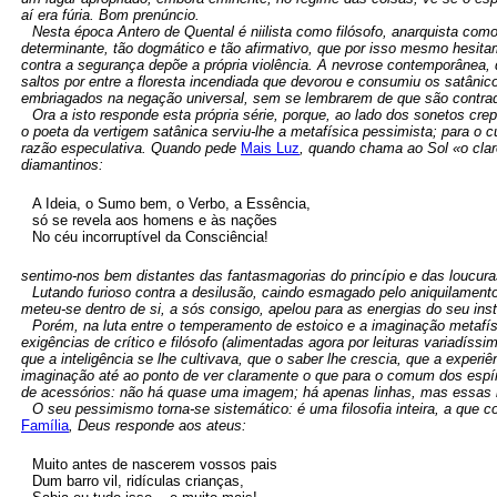
aí era fúria. Bom prenúncio.
Nesta época Antero de Quental é niilista como filósofo, anarquista como
determinante, tão dogmático e tão afirmativo, que por isso mesmo hesita
contra a segurança depõe a própria violência. A nevrose contemporânea, q
saltos por entre a floresta incendiada que devorou e consumiu os satân
embriagados na negação universal, sem se lembrarem de que são contradi
Ora a isto responde esta própria série, porque, ao lado dos sonetos c
o poeta da vertigem satânica serviu-lhe a metafísica pessimista; para o c
razão especulativa. Quando pede
Mais Luz
, quando chama ao Sol «o clar
diamantinos:
A Ideia, o Sumo bem, o Verbo, a Essência,
só se revela aos homens e às nações
No céu incorruptível da Consciência!
sentimo-nos bem distantes das fantasmagorias do princípio e das loucura
Lutando furioso contra a desilusão, caindo esmagado pelo aniquilament
meteu-se dentro de si, a sós consigo, apelou para as energias do seu inst
Porém, na luta entre o temperamento de estoico e a imaginação metafísi
exigências de crítico e filósofo (alimentadas agora por leituras variadís
que a inteligência se lhe cultivava, que o saber lhe crescia, que a exper
imaginação até ao ponto de ver claramente o que para o comum dos espí
de acessórios: não há quase uma imagem; há apenas linhas, mas essas l
O seu pessimismo torna-se sistemático: é uma filosofia inteira, a que 
Família
, Deus responde aos ateus:
Muito antes de nascerem vossos pais
Dum barro vil, ridículas crianças,