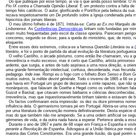
Do que publiquei por esse tempo, aí vai o que ainda posso lembrar. O me
Pio IX contra a Chamada Opinião Liberal.
É um protesto contra a falta de
tempo fiéis católicos. O autor, glorificando o Pontífice pela beleza da sua
rezava respeitosamente um
De profundis
sobre a Igreja condenada pela m
hipocrisia dos jornais liberais.
O meu último folheto é de 1871. Intitula-se:
Carta ao Ex.mo Marquês de'
Lisbonense.
As
Conferências Democráticas
tinham sido fundadas por mi
eram muito frequentadas pelo escol da classe operária. Pareceram perig
concorreu, segundo se disse, para a queda do ministério, que, de resto, 
eloquente.
Entre esses dois extremos, coloca-se a famosa
Questão Literária
ou a
literário, e foi o ponto de partida da atual evolução da literatura portugue
O velho Castilho, o árcade póstumo, como então lhe chamaram, viu a ge
irreverência e muito excesso; mas é certo que Castilho, artista primoroso
ardente, que surgia, e antes de tudo aspirava a uma nova direção, a
orien
uma grande fermentação intelectual, confusa, desordenada, mas fecunda:
pedagogo.
lnde irae.
Rompi eu o fogo com o folheto
Bom Senso e Bom Gos
muitos outros,
la mêlée devint générale.
Todo o inverno de 1865 a 66 se p
que havia em Portugal um grupo de dezasseis a vinte rapazes, que não 
monárquicos, que falavam de Goethe e Hegel como os velhos tinham fala
Guizot e Bastiat; que citavam nomes bárbaros e ciências desconhecidas, c
irreverência, mas que inquestionavelmente tinham talento e estavam de 
Os factos confirmaram esta impressão: os dez ou doze primeiros nomes 
influência dela. O germanismo tomara pé em Portugal. Abrira-se uma nova
por uma literatura de convenção morrera definitivamente. Desta espécie 
mas do que também não me arrependo. Se a uma ordem artificial se segui
gérmenes de vida, e da outra nada havia a esperar. Pertence ainda a ess
Durante o ano de 1867 e parte de 68 viajei em França e Espanha e visit
perante a Revolução de Espanha.
Advogava aí a União Ibérica por meio d
maioria das Cortes Constituintes. Era uma grande ilusão, da qual porém s