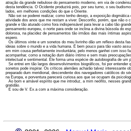
atração da grande nebulose do pensamento moderno, em via de condensa
desta tendência. O Ocidente produzirá pois, por seu turno, o seu budismo,
lados, em melhores condições do que o Oriente.
Não sei se poderei realizar, como tenho desejo, a exposição dogmática 
atividade dos anos que me restam a viver. Desconfio, porém, que não o 
grande e tão aturado como fora indispensável para levar a cabo tão grande
pensamento europeu, o norte para onde se inclina a divina bússola do es
dolorosa, na placidez de pensamentos tão irmãos das mais íntimas aspi
espero.
Os últimos vinte e um sonetos do meu livrinho dão um reflexo desta fas
ideias sobre o mundo e a vida humana. É bem pouco para tão vasto assu
em mim cousa perfeitamente involuntária; pelo menos ganhei com isso fa
acompanhar, como a notação dum diário íntimo e sem mais preocupações 
intelectual e sentimental. Ele forma uma espécie de autobiografia de 
Se entrei em tão largos desenvolvimentos biográficos, foi por entender 
sonetos pode inspirar. Os críticos alemães acharão talvez interessante 
preparado dum meridional, descendente dos navegadores católicos do sé
na Europa, e porventura parecerá curiosa aos que se ocupam da psicolo
Ao bom e amável espírito que me introduz, a mim neófito, nesses grande
gratidão.
E sou de V. Ex.a com a máxima consideração.