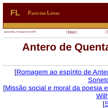
FL
F
L
arol das
etras
|
Início
|
|
quinta-feira, 6 de agosto de 2026
Antero de Quent
[
Romagem ao espírito de Ante
Soneto
[
Missão social e moral da poesia e
Wil
[