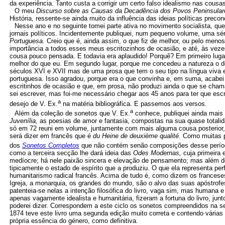
da experiência. Tanto custa a corrigir um certo falso idealismo nas cousa
O meu
Discurso sobre as Causas da Decadência dos Povos Peninsular
História, ressente-se ainda muito da influência das ideias políticas preco
Nesse ano e no seguinte tomei parte ativa no movimento socialista, qu
jornais políticos. Incidentemente publiquei, num pequeno volume, uma sé
Portuguesa.
Creio que é, ainda assim, o que fiz de melhor, ou pelo men
importância a todos esses meus escritozinhos de ocasião, e até, às vezes
cousa pouco pensada. E todavia era aplaudido! Porquê? Em primeiro lug
melhor do que eu. Em segundo lugar, porque me concedeu a natureza o d
séculos XVI e XVII mas de uma prosa que tem o seu tipo na língua viva e
portuguesa. Isso agradou, porque era o que convinha e, em suma, acabei
escritinhos de ocasião e que, em prosa, não produzi ainda o que se cha
sei escrever, mas foi-me necessário chegar aos 45 anos para ter que esc
a
desejo de V. Ex.
na matéria bibliográfica. E passemos aos versos.
a
Além da coleção de sonetos que V. Ex.
conhece, publiquei ainda mais
Juvenília,
as poesias de amor e fantasia, compostas na sua quase totalid
só em 72 reuni em volume, juntamente com mais alguma cousa posterior, 
será dizer em francês que é
du Heine de deuxième qualité.
Como muitas p
dos
Sonetos Completos
que não contém senão composições desse períod
como a terceira secção lhe dará ideia das
Odes Modernas,
cuja primeira
medíocre; há nele paixão sincera e elevação de pensamento; mas além de 
tipicamente o estado de espírito que a produziu. O que ela representa perf
humanitarismo radical francês. Acima de tudo é, como dizem os frances
Igreja, a monarquia, os grandes do mundo, são o alvo das suas apóstrofe
patenteia-se nelas a intenção filosófica do livro, vaga sim, mas humana
apenas vagamente idealista e humanitária, fizeram a fortuna do livro, ju
poderei dizer. Correspondem a este ciclo os sonetos compreendidos na 
1874 teve este livro uma segunda edição muito correta e contendo várias
própria essência do género, como definitiva.