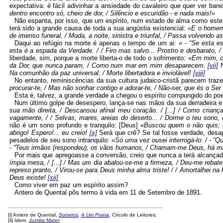
expectativa: é fácil adivinhar a ansiedade do cavaleiro que quer ver b
dentro encontro só, cheio de dor, / Silêncio e escuridão
-
e nada mais!»
Não espanta, por isso, que um espírito, num estado de alma como este,
terá sido a grande causa de toda a sua angústia existencial:
«E o homem 
de imenso funeral, / Muda, a noite, sinistra e triunfal, / Passa volvendo a
Daqui ao refúgio na morte é apenas o tempo de um ai:
«
-
“Se esta es
esta é a espada da Verdade. / / Firo mas salvo... Prostro e desbarato, /
liberdade, sim, porque a morte liberta-o de todo o sofrimento:
«Em mim, os
da Dor, que nunca param, / Como num mar em mim desaparecem.
[vii]
N
Na comunhão da paz universal, / Morte libertadora e inviolável!
[viii]
No entanto, reminiscências da sua cultura judaico-cristã parecem tra
procurar-te, / Mas não sonhar contigo e adorar-te, / Não-ser, que és o Ser
Esta é, talvez, a grande verdade a chegou o espírito compungido do p
Num último golpe de desespero, lança-se nas mãos da sua derradeira e 
sua mão direita, / Descansou afinal meu coração. /
[
...
]
/ Como criança,
vagamente, / / Selvas, mares, areias do deserto... / Dorme o teu sono
não é um sono profundo e tranquilo:
[
Deus
]
«Buscou quem o não quis; e
abrigo! Espero!... eu creio!
[x]
Será que crê? Se tal fosse verdade, desa
pesadelos de seu sono intranquilo:
«Só uma vez ousei interrogá-lo: /
-
“Qu
-
“Teus irmãos (respondeu), os vãos humanos, / Chamam-me Deus, há mai
Por mais que apregoasse a conversão, creio que nunca a terá alcançado
ímpia mesa, /
[
...
]
/ Mas um dia abalou-se-me a firmeza, / Deu-me rebate 
represo pranto, / Virou-se para Deus minha alma triste! / / Amortalhei n
Deus existe!
[xii]
Como viver em paz um espírito assim?
Antero de Quental pôs termo à vida em 11 de Setembro de 1891.
[i]
Antero de Quental,
Sonetos
,
A Um Poeta
, Círculo de Leitores
;
[ii]
Idem,
Justitia Mater
;