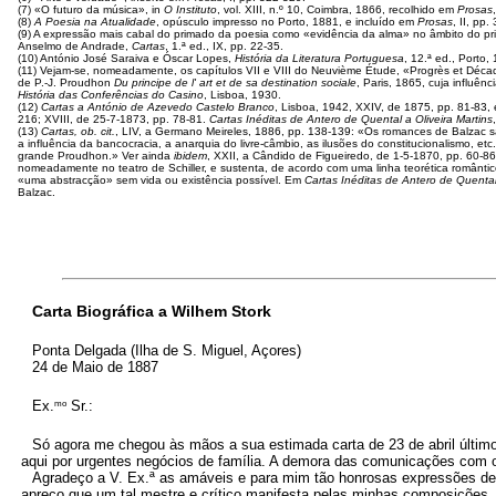
(7) «O futuro da música», in
O Instituto
, vol. XIII, n.º 10, Coimbra, 1866, recolhido em
Prosas
(8)
A Poesia na Atualidade
, opúsculo impresso no Porto, 1881, e incluído em
Prosas
, II, pp.
(9) A expressão mais cabal do primado da poesia como «evidência da alma» no âmbito do pr
Anselmo de Andrade,
Cartas
, 1.ª ed., IX, pp. 22-35.
(10) António José Saraiva e Óscar Lopes,
História da Literatura Portuguesa
, 12.ª ed., Porto,
(11) Vejam-se, nomeadamente, os capítulos VII e VIII do Neuvième Étude, «Progrès et Décad
de P.-J. Proudhon
Du principe de l' art et de sa destination sociale
, Paris, 1865, cuja influê
História das Conferências do Casino
, Lisboa, 1930.
(12)
Cartas a António de Azevedo Castelo Branco
, Lisboa, 1942, XXIV, de 1875, pp. 81-83,
216; XVIII, de 25-7-1873, pp. 78-81.
Cartas Inéditas de Antero de Quental a Oliveira Martins
(13)
Cartas, ob. cit.
, LIV, a Germano Meireles, 1886, pp. 138-139: «Os romances de Balzac sã
a influência da bancocracia, a anarquia do livre-câmbio, as ilusões do constitucionalismo, 
grande Proudhon.» Ver ainda
ibidem
, XXII, a Cândido de Figueiredo, de 1-5-1870, pp. 60-86
nomeadamente no teatro de Schiller, e sustenta, de acordo com uma linha teorética românti
«uma abstracção» sem vida ou existência possível. Em
Cartas Inéditas de Antero de Quental 
Balzac.
Carta Biográfica a Wilhem Stork
Ponta Delgada (Ilha de S. Miguel, Açores)
24 de Maio de 1887
mo
Ex.
Sr.:
Só agora me chegou às mãos a sua estimada carta de 23 de abril último, 
aqui por urgentes negócios de família. A demora das comunicações com o 
Agradeço a V. Ex.ª as amáveis e para mim tão honrosas expressões de
apreço que um tal mestre e crítico manifesta pelas minhas composições, ao