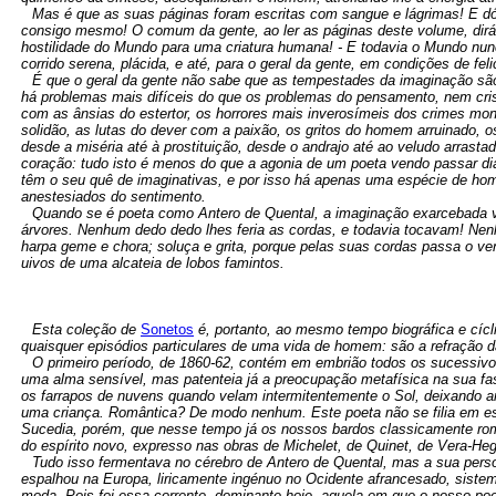
Mas é que as suas páginas foram escritas com sangue e lágrimas! E dó
consigo mesmo! O comum da gente, ao ler as páginas deste volume, dirá
hostilidade do Mundo para uma criatura humana! - E todavia o Mundo nun
corrido serena, plácida, e até, para o geral da gente, em condições de feli
É que o geral da gente não sabe que as tempestades da imaginação sã
há problemas mais difíceis do que os problemas do pensamento, nem cris
com as ânsias do estertor, os horrores mais inverosímeis dos crimes mon
solidão, as lutas do dever com a paixão, os gritos do homem arruinado, o
desde a miséria até à prostituição, desde o andrajo até ao veludo arrasta
coração: tudo isto é menos do que a agonia de um poeta vendo passar dia
têm o seu quê de imaginativas, e por isso há apenas uma espécie de ho
anestesiados do sentimento.
Quando se é poeta como Antero de Quental, a imaginação exarcebada 
árvores. Nenhum dedo dedo lhes feria as cordas, e todavia tocavam! Nen
harpa geme e chora; soluça e grita, porque pelas suas cordas passa o ve
uivos de uma alcateia de lobos famintos.
Esta coleção de
Sonetos
é, portanto, ao mesmo tempo biográfica e cíc
quaisquer episódios particulares de uma vida de homem: são a refração 
O primeiro período, de 1860-62, contém em embrião todos os sucessivo
uma alma sensível, mas patenteia já a preocupação metafísica na sua fa
os farrapos de nuvens quando velam intermitentemente o Sol, deixando an
uma criança. Romântica? De modo nenhum. Este poeta não se filia em esc
Sucedia, porém, que nesse tempo já os nossos bardos classicamente ro
do espírito novo, expresso nas obras de Michelet, de Quinet, de Vera-Hege
Tudo isso fermentava no cérebro de Antero de Quental, mas a sua pers
espalhou na Europa, liricamente ingénuo no Ocidente afrancesado, sistem
moda. Pois foi essa corrente, dominante hoje, aquela em que o nosso 