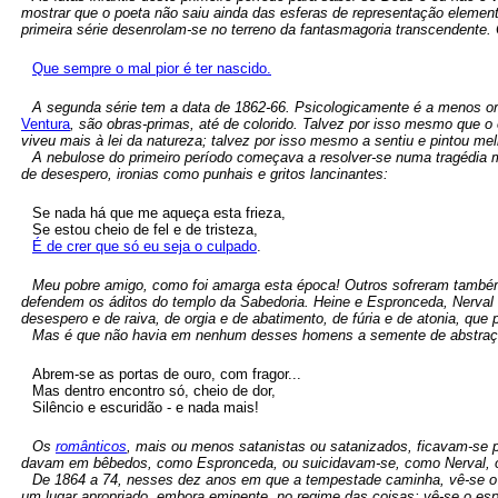
mostrar que o poeta não saiu ainda das esferas de representação elemen
primeira série desenrolam-se no terreno da fantasmagoria transcendente. 
Que sempre o mal pior é ter nascido.
A segunda série tem a data de 1862-66. Psicologicamente é a menos orig
Ventura
, são obras-primas, até de colorido. Talvez por isso mesmo que o e
viveu mais à lei da natureza; talvez por isso mesmo a sentiu e pintou m
A nebulose do primeiro período começava a resolver-se numa tragédia 
de desespero, ironias como punhais e gritos lancinantes:
Se nada há que me aqueça esta frieza,
Se estou cheio de fel e de tristeza,
É de crer que só eu seja o culpado
.
Meu pobre amigo, como foi amarga esta época! Outros sofreram também
defendem os áditos do templo da Sabedoria. Heine e Espronceda, Nerval e
desespero e de raiva, de orgia e de abatimento, de fúria e de atonia, que
Mas é que não havia em nenhum desses homens a semente de abstraç
Abrem-se as portas de ouro, com fragor...
Mas dentro encontro só, cheio de dor,
Silêncio e escuridão - e nada mais!
Os
românticos
, mais ou menos satanistas ou satanizados, ficavam-se 
davam em bêbedos, como Espronceda, ou suicidavam-se, como Nerval, ou
De 1864 a 74, nesses dez anos em que a tempestade caminha, vê-se o
um lugar apropriado, embora eminente, no regime das coisas; vê-se o espí