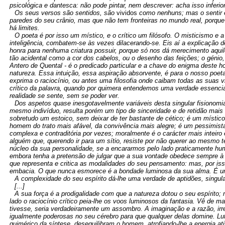
psicológica e dantesca: não pode pintar, nem descrever: acha isso inferio
Os seus versos são sentidos, são
vividos
como nenhuns; mas o sentir e
paredes do seu crânio, mas que não tem fronteiras no mundo real, porque
há limites.
O poeta é por isso um místico, e o crítico um filósofo. O misticismo e 
inteligência, combatem-se às vezes dilacerando-se. Eis aí a explicação 
honra para nenhuma criatura possuir, porque só nos dá merecimento aquil
tão acidental como a cor dos cabelos, ou o desenho das feições; o génio
Antero de Quental - é o predicado particular e a chave do enigma deste 
natureza. Essa intuição, essa aspiração absorvente, é para o nosso poeta
exprima o raciocínio, ou antes uma filosofia onde caibam todas as suas vis
crítico da palavra, quando por quimera entendemos uma verdade essencia
realidade se sente, sem se poder ver.
Dos aspetos quase inesgotavelmente variáveis desta singular fisiono
mesmo indivíduo, resulta porém um tipo de sinceridade e de retidão mais 
sobretudo um estoico, sem deixar de ter bastante de cético; é um místi
homem do trato mais afável, da convivência mais alegre; é um pessimista
complexa e contraditória por vezes; moralmente é o carácter mais inteiro
alguém que, querendo ir para um sítio, resiste por não querer ao mesmo
núcleo da sua personalidade, se a encararmos pelo lado praticamente hu
embora tenha a pretensão de julgar que a sua vontade obedece sempre à
que representa e critica as modalidades do seu pensamento: mas, por is
embacia. O que nunca esmorece é a bondade luminosa da sua alma. É
A complexidade do seu espírito dá-lhe uma verdade de aptidões, singula
[...]
A sua força é a prodigalidade com que a natureza dotou o seu espírito
lado o raciocínio crítico peia-lhe os voos luminosos da fantasia. Vê de m
tivesse, seria verdadeiramente um assombro. A imaginação e a razão, ir
igualmente poderosas no seu cérebro para que qualquer delas domine. Lu
quimérico da síntese, desequilibram o homem, atrofiando-lhe a energia ati