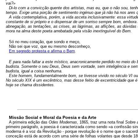
vai?»
Di-lo com a convicção quente dos artistas, mas eu, que o não sou, ten
tempo. Exige uma porção de sentimento ingénuo que já não há nos ares 
A vida contemplativa, porém, a vida asceta inclusivamente: essa virtud
constante de si próprio e o dispensar de um sorriso sempre bom, embora 
abnegação, as tentações, as crises, as lágrimas, as aflições, as dúvidas 
mora na alma deste poeta arrebatada pela visão inextinguível do Bem.
Só no meu coração, que sondo e meço,
Não sei que voz, que eu mesmo desconheço,
Em segredo protesta e afirma o Bem
.
E para nada faltar a este místico, anacronicamente perdido no meio do
budista. Somente o seu Deus, Deus sem vontade, sem inteligência e sem 
budista, igual a coisa nenhuma.
Este homem, fundamentalmente bom, se tivesse vivido no século VI ou 
No século XIX é um excêntrico, mas desse feitio de excentricidade que é
hoje se chama dissidentes.
Missão Social e Moral da Poesia e da Arte
A primeira edição das
Odes Modernas
, 1865, traz uma nota final
Sobre 
primeiro parágrafo, a poesia é caracterizada como sendo «a confissão s
moderna é a voz da Revolução - porque revolução é o nome que o sacerdote
conceção está de acordo com uma série de folhas volantes que desde 18