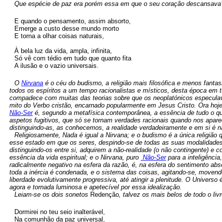
Que espécie de paz era porém essa em que o seu coração descansava
E quando o pensamento, assim absorto,
Emerge a custo desse mundo morto
E torna a olhar coisas naturais,
À bela luz da vida, ampla, infinita,
Só vê com tédio em tudo que quanto fita
A ilusão e o vazio universais.
O
Nirvana
é o céu do budismo, a religião mais filosófica e menos fanta
todos os espíritos a um tempo racionalistas e místicos, desta época em 
compadece com muitas das teorias sobre que os neoplatónicos especulav
mito do Verbo cristão, encarnado popularmente em Jesus Cristo. Ora hoje
Não-Ser
é, segundo a metafísica contemporânea, a essência de tudo o que
aspetos fugitivos, que só se tornam verdades racionais quando nos apar
distinguindo-as, as conhecemos, a realidade verdadeiramente e em si é n
Religiosamente, Nada é igual a Nirvana; e o budismo é a única religião
esse estado em que os seres, despindo-se de todas as suas modalidades 
distinguindo-os entre si, adquirem a não-realidade (o não contingente) e c
essência da vida espiritual; e o Nirvana, puro
Não-Ser
para a inteligência
radicalmente negativo na esfera da razão, é, na esfera do sentimento ab
toda a inércia é condenada, e o sistema das coisas, agitando-se, movend
liberdade evolutivamente progressiva, até atingir a plenitude. O Universo
agora e tornada luminosa e apetecível por essa idealização.
Leiam-se os dois sonetos
Redenção
, talvez os mais belos de todo o liv
Dormirei no teu seio inalterável,
Na comunhão da paz universal,