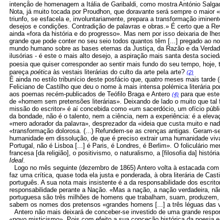
intenção de homenagem a Itália de Garibaldi, como mostra António Salga
Nota, já muito tocada por Proudhon, que doravante será sempre o maior «
triunfo, se esfacela e, involuntariamente, prepara a transformação imine
desejos e condições. Contradição de palavras e obras.» É certo que a Re
ainda «fora da história e do progresso». Mas nem por isso deixaria de l
grande que pode conter no seu seio todos quantos têm [...] pregado ao nor
mundo humano sobre as bases eternas da Justiça, da Razão e da Verdade,
ilusórias - é este o mais alto desejo, a aspiração mais santa desta socie
poesia que quiser corresponder ao sentir mais fundo do seu tempo, hoje,
pareça
poética
às vestais literárias do culto da arte pela arte?
(2)
É ainda no estilo tribunício deste posfácio que, quatro meses mais tarde 
Feliciano de Castilho que deu o nome à mais intensa polémica literária p
aos poemas recém-publicados de Teófilo Braga e Antero
para que este
(4)
de «homem sem pretensões literárias». Deixando de lado o muito que tal 
missão do escritor» é aí concebida como «um sacerdócio, um ofício públic
da bondade, não é o talento, nem a ciência, nem a experiência: é a eleva
«mero adorador da palavra», desprezador da «ideia que custa muito e nada
«transformação dolorosa. (...) Refundem-se as crenças antigas. Geram-se
humanidade em dissolução, de que é preciso extrair uma humanidade viva
Portugal, não é Lisboa [...] é Paris, é Londres, é Berlim». O foliculário m
francesa [da religião], o positivismo, o naturalismo, a [filosofia da] histór
Ideal
.
Logo no mês seguinte (dezembro de 1865) Antero volta à estacada com
faz uma crítica, quase toda ela justa e ponderada, à obra literária de Ca
português. A sua nota mais insistente é a da responsabilidade dos escrit
responsabilidade perante a Nação. «Mas a nação, a nação verdadeira, não
portuguesa são três milhões de homens que trabalham, suam, produzem,
sabem os nomes dos pretensos «grandes homens [...] a três léguas das
Antero não mais deixará de conceber-se investido de uma grande respon
«novo misticismo». Pois com efeito a sua conceção histórica da poesia e