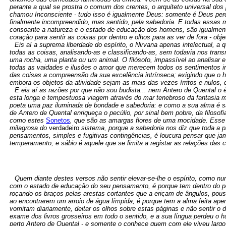
perante a qual se prostra o comum dos crentes, o arquiteto universal dos
chamou Inconsciente - tudo isso é igualmente Deus: somente é Deus perceb
finalmente incompreendido, mas sentido, pela sabedoria. E todas essas
consoante a natureza e o estado de educação dos homens, são igualmente
coração para sentir as coisas por dentro e olhos para as ver de fora - o
Eis aí a suprema liberdade do espírito, o Nirvana apenas intelectual, a
todas as coisas, analisando-as e classificando-as, sem todavia nos trans
uma rocha, uma planta ou um animal. O filósofo, impassível ao analisar 
todas as vaidades e ilusões o amor que merecem todos os sentimentos i
das coisas a compreensão da sua excelência intrínseca; exigindo que o ho
embora os objetos da atividade sejam as mais das vezes írritos e nulos,
E eis aí as razões por que não sou budista... nem Antero de Quental o 
esta longa e tempestuosa viagem através do mar tenebroso da fantasia met
poeta uma paz iluminada de bondade e sabedoria: e como a sua alma é sã 
de Antero de Quental enriqueça o pecúlio, por sinal bem pobre, da filos
como estes
Sonetos
, que são as amargas flores de uma mocidade. Esse 
milagrosa do
verdadeiro
sistema, porque a sabedoria nos diz que toda a pr
pensamentos, simples e fugitivas contingências, é loucura pensar que j
temperamento; e sábio é aquele que se limita a registar as relações das c
Quem diante destes versos não sentir elevar-se-lhe o espírito, como 
com o estado de educação do seu pensamento, é porque tem dentro do peit
roçando os braços pelas arestas cortantes que a eriçam de ângulos, pou
ao encontrarem um arroio de água límpida, é porque tem a alma feita a
vomitam diariamente, deitar os olhos sobre estas páginas e não sentir 
exame dos livros grosseiros em todo o sentido, e a sua língua perdeu o
perto Antero de Quental - e somente o conhece quem com ele viveu largo