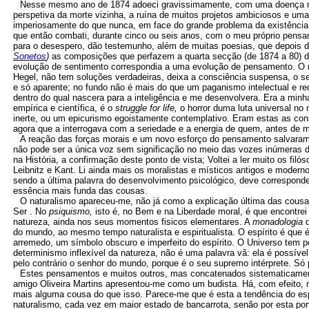
Nesse mesmo ano de 1874 adoeci gravissimamente, com uma doença ne
perspetiva da morte vizinha, a ruína de muitos projetos ambiciosos e u
imperiosamente do que nunca, em face do grande problema da existência.
que então combati, durante cinco ou seis anos, com o meu próprio pen
para o desespero, dão testemunho, além de muitas poesias, que depois de
Sonetos
)
as composições que perfazem a quarta secção (de 1874 a 80) do
evolução de sentimento correspondia a uma evolução de pensamento. O n
Hegel, não tem soluções verdadeiras, deixa a consciência suspensa, o sent
e só aparente; no fundo não é mais do que um paganismo intelectual e r
dentro do qual nascera para a inteligência e me desenvolvera. Era a minha
empírica e científica, é o
struggle for life,
o horror duma luta universal no
inerte, ou um epicurismo egoistamente contemplativo. Eram estas as con
agora que a interrogava com a seriedade e a energia de quem, antes de 
A reação das forças morais e um novo esforço do pensamento salvara
não pode ser a única voz sem significação no meio das vozes inúmeras do
na História, a confirmação deste ponto de vista; Voltei a ler muito os f
Leibnitz e Kant. Li ainda mais os moralistas e místicos antigos e modern
sendo a última palavra do desenvolvimento psicológico, deve correspond
essência mais funda das cousas.
O naturalismo apareceu-me, não já como a explicação última das cousa
Ser . No
psiquismo,
isto é, no Bem e na Liberdade moral, é que encontre
natureza, ainda nos seus momentos fisicos elementares. A
monadologia
do mundo, ao mesmo tempo naturalista e espiritualista. O espírito é que 
arremedo, um símbolo obscuro e imperfeito do espírito. O Universo tem p
determinismo inflexível da natureza, não é uma palavra vã: ela é possíve
pelo contrário o senhor do mundo, porque é o seu supremo intérprete. Só p
Estes pensamentos e muitos outros, mas concatenados sistematicamen
amigo Oliveira Martins apresentou-me como um budista. Há, com efeito, 
mais alguma cousa do que isso. Parece-me que é esta a tendência do espí
naturalismo, cada vez em maior estado de bancarrota, senão por esta por