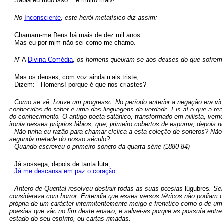
Sabia eu tudo isso... e muito mais!
No
Inconsciente
, este herói metafísico diz assim:
Chamam-me Deus há mais de dez mil anos...
Mas eu por mim não sei como me chamo.
N'
A
Divina Comédia
, os homens queixam-se aos deuses do que sofrem, 
Mas os deuses, com voz ainda mais triste,
Dizem: - Homens! porque é que nos criastes?
Como se vê, houve um progresso. No período anterior a negação era vi
conhecidas do saber e uma das linguagens da verdade. Eis aí o que a re
do conhecimento. O antigo poeta satânico, transformado em niilista, vem
ironia nesses próprios lábios, que, primeiro cobertos de espuma, depois
Não tinha eu razão para chamar cíclica a esta coleção de sonetos? Não
segunda metade do nosso século?
Quando escreveu o primeiro soneto da quarta série (1880-84)
Já sossega, depois de tanta luta,
Já me descansa em paz o coração
...
Antero de Quental resolveu destruir todas as suas poesias
lúgubres
. Se
considerava com horror. Entendia que esses versos tétricos não podiam c
própria de um carácter intermitentemente meigo e frenético como o de um
poesias que vão no fim deste ensaio; e salvei-as porque as possuía entr
estado do seu espírito, ou cartas rimadas.