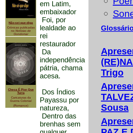
Poe
em Latim,
embaixador
Sone
Foi, por
Não-sei-que-diga
lealdade ao
Glossário
Crónicas publicadas
no
Notícias de
rei
Gondomar
restaurador
Aprese
Da
independência
(RE)NA
pátria, chama
Trigo
acesa.
Aprese
Checa É Pior Que
Dos Índios
Turra
TALVEZ
Caricaturas da
Payassu por
Guerra Colonial
Sousa
(Romance)
natureza,
Dentro das
Aprese
brenhas sem
PAZ E 
qualquer