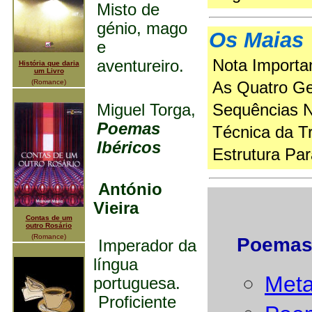
Misto de
génio, mago
Os Maias
e
Nota Importa
aventureiro.
História que daria
um Livro
(Romance)
As Quatro Ge
Miguel Torga,
Sequências Na
Poemas
Técnica da T
Ibéricos
Estrutura Par
António
Vieira
Contas de um
outro Rosário
(Romance)
Poemas
Imperador da
língua
Met
portuguesa.
Proficiente