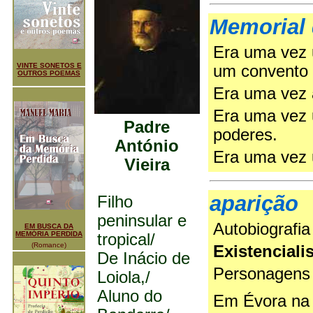
Memorial
Era uma vez 
VINTE SONETOS E
um convento
OUTROS POEMAS
Era uma vez 
Era uma vez 
Padre
poderes.
António
Era uma vez 
Vieira
aparição
Filho
peninsular e
Autobiografia
EM BUSCA DA
MEMÓRIA PERDIDA
tropical/
(Romance)
Existencial
De Inácio de
Personagens
Loiola,/
Aluno do
Em Évora na