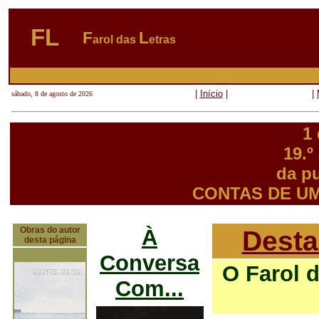
FL
F
L
arol das
etras
|
Início
|
|
sábado, 8 de agosto de 2026
1
19.º
da p
CONTAS DE U
Obras do autor
À
Desta
desta página
Conversa
O Farol 
Com...