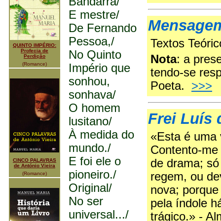
Bandarra/
E mestre/
Mensage
De Fernando
Pessoa,/
Textos Teóri
QUINTO IMPÉRIO:
Profecia de
No Quinto
Nota
: a pres
Perdição
(Romance)
Império que
tendo-se resp
sonhou,
Poeta.
>>>
sonhava/
O homem
Frei Luís
lusitano/
À medida do
«Esta é uma v
mundo./
Contento-me 
E foi ele o
de drama; só 
CINCO PALAVRAS
de António Vieira
pioneiro./
regem, ou de
(Romance)
Original/
nova; porque
No ser
pela índole h
universal.../
trágico.» - A