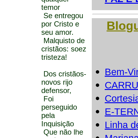
temor
Se entregou
Blog
por Cristo e
seu amor.
Malquisto de
cristãos: soez
tristeza!
Bem-Vi
Dos cristãos-
novos rijo
CARRU
defensor,
Cortesi
Foi
perseguido
E-TER
pela
Linha d
Inquisição
Que não lhe