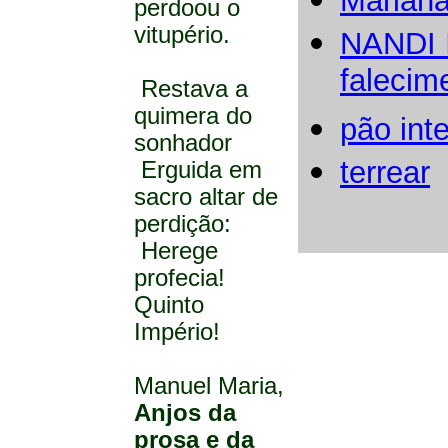
Marian
perdoou o
vitupério.
NANDI I
falecim
Restava a
quimera do
pão inte
sonhador
terrear
Erguida em
sacro altar de
perdição:
Herege
profecia!
Quinto
Império!
Manuel Maria,
Anjos da
prosa e da