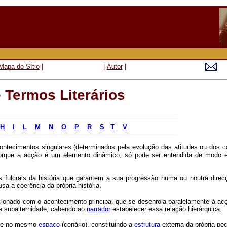
Mapa do Sítio
|
|
Autor
|
 Termos Literários
H
I
L
M
N
O
P
R
S
T
V
ntecimentos singulares (determinados pela evolução das atitudes ou dos ca
orque a acção é um elemento dinâmico, só pode ser entendida de modo e
fulcrais da história que garantem a sua progressão numa ou noutra direcç
 a coerência da própria história.
cionado com o acontecimento principal que se desenrola paralelamente à acç
e subalternidade, cabendo ao
narrador
estabelecer essa relação hierárquica.
orre no mesmo
espaço
(cenário), constituindo a
estrutura
externa da própria peç