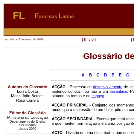
FL
F
L
arol das
etras
|
Início
|
|
sexta-feira, 7 de agosto de 2026
Glossário de
A
B
C
D
E
F
G
Autoras do Glossário
ACÇÃO
- Processo de
desenvolvimento
de aco
Luísa Costa
podendo conduzir ou não a um
desenlace
. P
Maria João Borges
situada no tempo e no
espaço
.
Rosa Correia
ACÇÃO PRINCIPAL
- Conjunto dos momentos 
modo que a supressão de um deles põe em causa
Editor do Glossário
Ministério da Educação
ACÇÃO SECUNDÁRIA
- Evento que está rela
Departamento do Ensino
e que mantém em relação a ela uma posição d
Secundário
Lisboa 2000
ACTO
- Divisão de uma peça teatral que dec