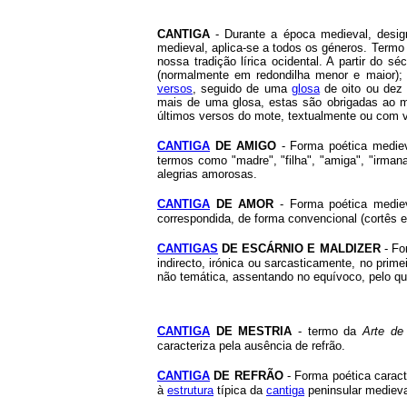
CANTIGA
- Durante a época medieval, desig
medieval, aplica-se a todos os géneros. Termo 
nossa tradição lírica ocidental. A partir do 
(normalmente em redondilha menor e maior);
versos
, seguido de uma
glosa
de oito ou dez
mais de uma glosa, estas são obrigadas ao m
últimos versos do mote, textualmente ou com v
CANTIGA
DE AMIGO
- Forma poética mediev
termos como "madre", "filha", "amiga", "irmana
alegrias amorosas.
CANTIGA
DE AMOR
- Forma poética mediev
correspondida, de forma convencional (cortês 
CANTIGAS
DE ESCÁRNIO E MALDIZER
- Fo
indirecto, irónica ou sarcasticamente, no prim
não temática, assentando no equívoco, pelo qua
CANTIGA
DE MESTRIA
- termo da
Arte de
caracteriza pela ausência de refrão.
CANTIGA
DE REFRÃO
- Forma poética caract
à
estrutura
típica da
cantiga
peninsular medieva