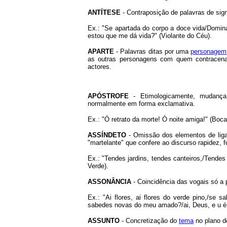
ANTÍTESE
- Contraposição de palavras de signi
Ex.: "Se apartada do corpo a doce vida/Domin
estou que me dá vida?" (Violante do Céu).
APARTE
- Palavras ditas por uma
personagem
as outras personagens com quem contracena
actores.
APÓSTROFE
- Etimologicamente, mudança 
normalmente em forma exclamativa.
Ex.: "Ó retrato da morte! Ó noite amiga!" (Boca
ASSÍNDETO
- Omissão dos elementos de ligaç
"martelante" que confere ao discurso rapidez, f
Ex.: "Tendes jardins, tendes canteiros,/Tendes 
Verde).
ASSONÂNCIA
- Coincidência das vogais só a p
Ex.: "Ai flores, ai flores do verde pino,/se 
sabedes novas do meu amado?/ai, Deus, e u é?"
ASSUNTO
- Concretização do
tema
no plano d