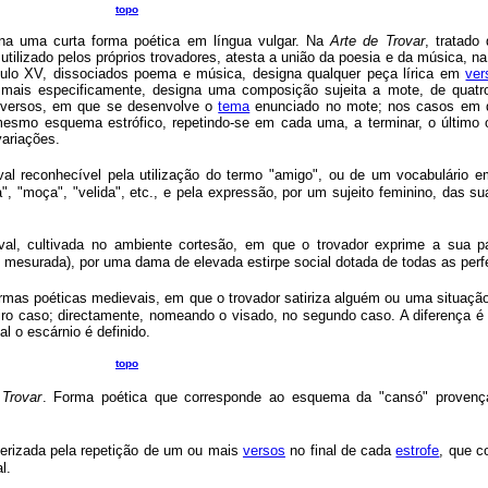
topo
na uma curta forma poética em língua vulgar. Na
Arte de Trovar
, tratado
utilizado pelos próprios trovadores, atesta a união da poesia e da música, n
século XV, dissociados poema e música, designa qualquer peça lírica em
ver
 mais especificamente, designa uma composição sujeita a mote, de quatr
 versos, em que se desenvolve o
tema
enunciado no mote; nos casos em 
esmo esquema estrófico, repetindo-se em cada uma, a terminar, o último 
ariações.
al reconhecível pela utilização do termo "amigo", ou de um vocabulário e
", "moça", "velida", etc., e pela expressão, por um sujeito feminino, das s
al, cultivada no ambiente cortesão, em que o trovador exprime a sua p
e mesurada), por uma dama de elevada estirpe social dotada de todas as perf
rmas poéticas medievais, em que o trovador satiriza alguém ou uma situaçã
eiro caso; directamente, nomeando o visado, no segundo caso. A diferença é e
l o escárnio é definido.
topo
 Trovar
. Forma poética que corresponde ao esquema da "cansó" provenç
erizada pela repetição de um ou mais
versos
no final de cada
estrofe
, que c
l.