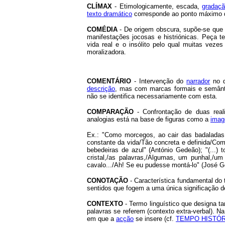
CLÍMAX
- Etimologicamente, escada,
gradaç
texto dramático
corresponde ao ponto máximo da
COMÉDIA
- De origem obscura, supõe-se que 
manifestações jocosas e histriónicas. Peça t
vida real e o insólito pelo qual muitas veze
moralizadora.
COMENTÁRIO
- Intervenção do
narrador
no d
descrição
, mas com marcas formais e semânt
não se identifica necessariamente com esta.
COMPARAÇÃO
- Confrontação de duas reali
analogias está na base de figuras como a
ima
Ex.: "Como morcegos, ao cair das badaladas,
constante da vida/Tão concreta e definida/Co
bebedeiras de azul" (António Gedeão); "(...
cristal,/as palavras,/Algumas, um punhal,/u
cavalo.../Ah! Se eu pudesse montá-lo" (José Go
CONOTAÇÃO
- Característica fundamental do 
sentidos que fogem a uma única significação d
CONTEXTO
- Termo linguístico que designa t
palavras se referem (contexto extra-verbal). Na 
em que a
acção
se insere (cf.
TEMPO HISTÓ