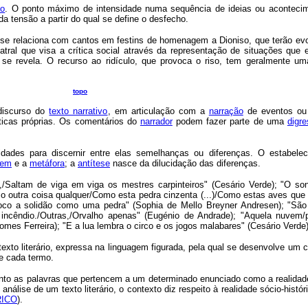
ão
. O ponto máximo de intensidade numa sequência de ideias ou aconteci
 tensão a partir do qual se define o desfecho.
se relaciona com cantos em festins de homenagem a Dioniso, que terão evo
eatral que visa a crítica social através da representação de situações que
s se revela. O recurso ao ridículo, que provoca o riso, tem geralmente um
topo
iscurso do
texto narrativo
, em articulação com a
narração
de eventos o
icas próprias. Os comentários do
narrador
podem fazer parte de uma
digr
dades para discernir entre elas semelhanças ou diferenças. O estabele
gem
e a
metáfora
; a
antítese
nasce da dilucidação das diferenças.
/Saltam de viga em viga os mestres carpinteiros" (Cesário Verde); "O s
mo outra coisa qualquer/Como esta pedra cinzenta (...)/Como estas aves que
) toco a solidão como uma pedra" (Sophia de Mello Breyner Andresen); "S
m incêndio./Outras,/Orvalho apenas" (Eugénio de Andrade); "Aquela nuvem
mes Ferreira); "E a lua lembra o circo e os jogos malabares" (Cesário Verde)
texto literário, expressa na linguagem figurada, pela qual se desenvolve um 
e cada termo.
anto as palavras que pertencem a um determinado enunciado como a realidad
análise de um texto literário, o contexto diz respeito à realidade sócio-históri
RICO
).