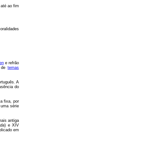
 até ao fim
oralidades
ren
e refrão
m de
temas
rtuguês. A
usência do
 fixa, por
 uma série
mais antiga
uda
) e XIV
blicado em