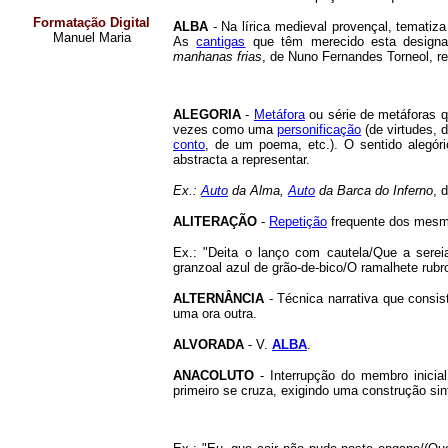
Formatação Digital
ALBA
- Na lírica medieval provençal, temati
Manuel Maria
As
cantigas
que têm merecido esta designa
manhanas frias
, de Nuno Fernandes Torneol, r
ALEGORIA
-
Metáfora
ou série de metáforas q
vezes como uma
personificação
(de virtudes, 
conto
, de um poema, etc.). O sentido alegór
abstracta a representar.
Ex.:
Auto
da Alma,
Auto
da Barca do Inferno
, 
ALITERAÇÃO
-
Repetição
frequente dos mes
Ex.: "Deita o lanço com cautela/Que a sereia
granzoal azul de grão-de-bico/O ramalhete rubr
ALTERNÂNCIA
- Técnica narrativa que consis
uma ora outra.
ALVORADA
- V.
ALBA
.
ANACOLUTO
- Interrupção do membro inici
primeiro se cruza, exigindo uma construção sint