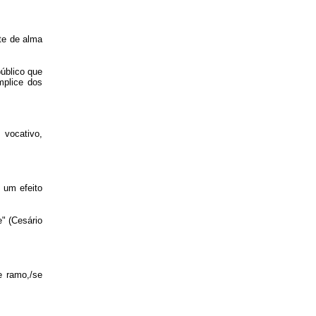
te de alma
úblico que
mplice dos
vocativo,
 um efeito
e" (Cesário
e ramo,/se