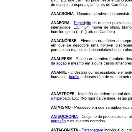
Ex.: "Eu, que cair não pude neste engano/(Q
de desejos e esperanças" (Luís de Camões).
ANACRONIA
- Recurso narrativo que consiste 
ANÁFORA
-
Repetição
da mesma palavra ou d
intensidade. Ex.: "Um mover de olhos, bran
humilde gesto (...)" (Luís de Camões).
ANAGNÓRISE
- Elemento dramático de surpr
em que se descobre uma horrível discrepânc
parentesco e a hostilidade inelutável que a ele
ANALEPSE
- Processo narrativo (também de
da
acção
e mesmo em alguns casos anteriores 
ANANKÊ
- O destino ou necessidade, elemen
humanos,
heróis
e deuses têm de se submeter
ANÁSTROFE
- Inversão da ordem natural dos
o
hipérbato
. Ex.: "No rigor da verdade, estás p
ANIMISMO
- Processo em que se atribui vida 
ANISOCRONIA
- Conjunto de processos narrat
narração
e os eventos narrados.
ANTAGONISTA
-
Personagem
individual ou co