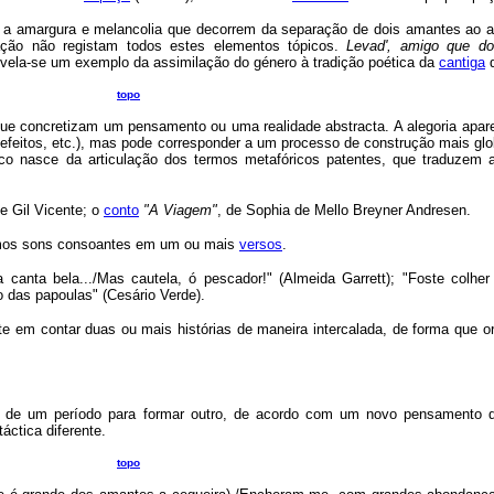
za a amargura e melancolia que decorrem da separação de dois amantes ao 
ção não registam todos estes elementos tópicos.
Levad', amigo que do
evela-se um exemplo da assimilação do género à tradição poética da
cantiga
d
topo
ue concretizam um pensamento ou uma realidade abstracta. A alegoria apar
defeitos, etc.), mas pode corresponder a um processo de construção mais glo
ico nasce da articulação dos termos metafóricos patentes, que traduzem a
de Gil Vicente; o
conto
"A Viagem"
, de Sophia de Mello Breyner Andresen.
mos sons consoantes em um ou mais
versos
.
 canta bela.../Mas cautela, ó pescador!" (Almeida Garrett); "Foste colher 
o das papoulas" (Cesário Verde).
te em contar duas ou mais histórias de maneira intercalada, de forma que or
al de um período para formar outro, de acordo com um novo pensamento
áctica diferente.
topo