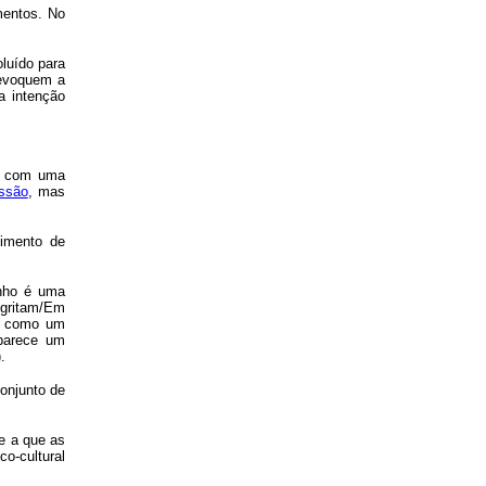
mentos. No
luído para
 evoquem a
a intenção
u com uma
essão
, mas
cimento de
onho é uma
 gritam/Em
ão como um
/parece um
.
conjunto de
e a que as
co-cultural