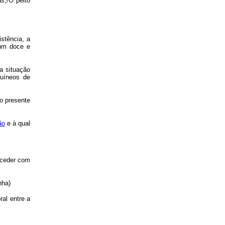
s,/O peito
stência, a
 um doce e
a situação
guíneos de
ao presente
ão
e à qual
uceder com
nha)
al entre a