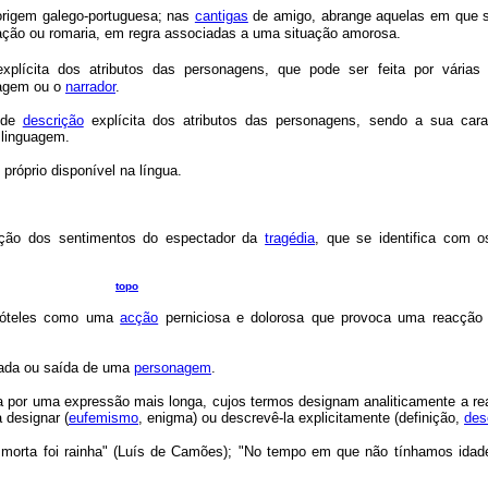
rigem galego-portuguesa; nas
cantigas
de amigo, abrange aquelas em que 
nação ou romaria, em regra associadas a uma situação amorosa.
xplícita dos atributos das personagens, que pode ser feita por várias 
nagem ou o
narrador
.
 de
descrição
explícita dos atributos das personagens, sendo a sua cara
 linguagem.
próprio disponível na língua.
cação dos sentimentos do espectador da
tragédia
, que se identifica com os
topo
tóteles como uma
acção
perniciosa e dolorosa que provoca uma reacção
rada ou saída de uma
personagem
.
a por uma expressão mais longa, cujos termos designam analiticamente a rea
a designar (
eufemismo
, enigma) ou descrevê-la explicitamente (definição,
des
e morta foi rainha" (Luís de Camões); "No tempo em que não tínhamos idad