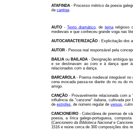
ATAFINDA
- Processo métrico da poesia galeg
da
cantiga
.
AUTO
-
Texto dramático
, de
tema
religioso 
medievais e que conheceu grande voga nas liter
AUTOCARACTERIZAÇÃO
- Explicitação dos a
AUTOR
- Pessoa real responsável pela concepçã
BAILIA
ou
BAILADA
- Designação ambígua qu
e se destinavam ao coro e à dança quer 
relacionados com a dança.
BARCAROLA
- Poema medieval integrável no
cena evocada passa-se diante do rio ou do m
amigo.
CANÇÃO
- Provavelmente relacionada com a "
influência da "canzone" italiana, cultivada p
de
estrofes
, de número regular de
versos
, cul
CANCIONEIRO
- Colectânea de poemas de vá
poesia, a lírica galego-portuguesa, compost
(
Cancioneiro da Biblioteca Nacional
e
Cancionei
1516 e reúne cerca de 300 composições dos rei