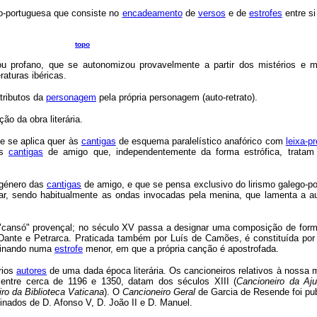
o-portuguesa que consiste no
encadeamento
de
versos
e de
estrofes
entre si
topo
ou profano, que se autonomizou provavelmente a partir dos mistérios e m
aturas ibéricas.
tributos da
personagem
pela própria personagem (auto-retrato).
o da obra literária.
e se aplica quer às
cantigas
de esquema paralelístico anafórico com
leixa-p
às
cantigas
de amigo que, independentemente da forma estrófica, trata
 género das
cantigas
de amigo, e que se pensa exclusivo do lirismo galego-po
ar, sendo habitualmente as ondas invocadas pela menina, que lamenta a a
cansó" provençal; no século XV passa a designar uma composição de forma
or Dante e Petrarca. Praticada também por Luís de Camões, é constituída por
minando numa
estrofe
menor, em que a própria canção é apostrofada.
rios
autores
de uma dada época literária. Os cancioneiros relativos à nossa 
a entre cerca de 1196 e 1350, datam dos séculos XIII (
Cancioneiro da Aj
ro da Biblioteca Vaticana
). O
Cancioneiro Geral
de Garcia de Resende foi pu
nados de D. Afonso V, D. João II e D. Manuel.