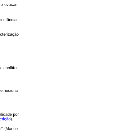
se evocam
instâncias
cterização
 conflitos
 emocional
lidade por
crição
).
e" (Manuel