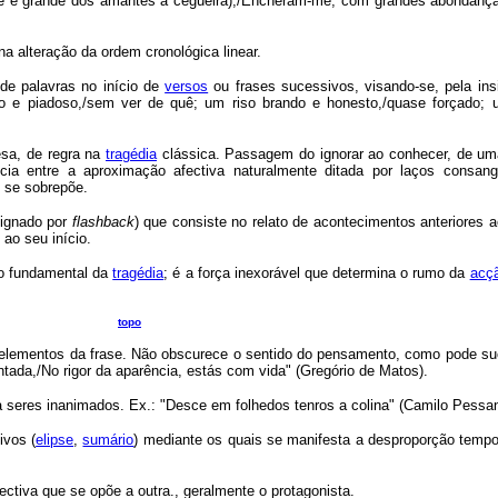
ue é grande dos amantes a cegueira),/Encheram-me, com grandes abondança
na alteração da ordem cronológica linear.
e palavras no início de
versos
ou frases sucessivos, visando-se, pela insi
do e piadoso,/sem ver de quê; um riso brando e honesto,/quase forçado;
esa, de regra na
tragédia
clássica. Passagem do ignorar ao conhecer, de um
ia entre a aproximação afectiva naturalmente ditada por laços consan
s se sobrepõe.
signado por
flashback
) que consiste no relato de acontecimentos anteriores 
ao seu início.
to fundamental da
tragédia
; é a força inexorável que determina o rumo da
acç
.
topo
 elementos da frase. Não obscurece o sentido do pensamento, como pode s
intada,/No rigor da aparência, estás com vida" (Gregório de Matos).
a seres inanimados. Ex.: "Desce em folhedos tenros a colina" (Camilo Pessa
ivos (
elipse
,
sumário
) mediante os quais se manifesta a desproporção tempor
lectiva que se opõe a outra., geralmente o protagonista.