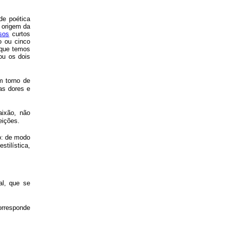
 de poética
a origem da
sos
curtos
o ou cinco
que temos
ou os dois
m torno de
uas dores e
aixão, não
eições.
o: de modo
stilística,
al, que se
orresponde