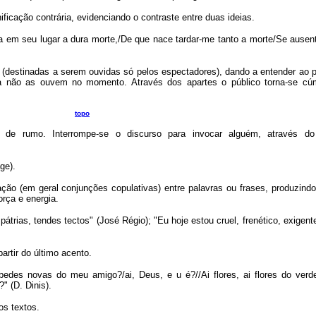
ficação contrária, evidenciando o contraste entre duas ideias.
a em seu lugar a dura morte,/De que nace tardar-me tanto a morte/Se ausen
(destinadas a serem ouvidas só pelos espectadores), dando a entender ao p
 não as ouvem no momento. Através dos apartes o público torna-se cú
topo
de rumo. Interrompe-se o discurso para invocar alguém, através do 
ge).
ão (em geral conjunções copulativas) entre palavras ou frases, produzindo
orça e energia.
pátrias, tendes tectos" (José Régio); "Eu hoje estou cruel, frenético, exigent
artir do último acento.
sabedes novas do meu amigo?/ai, Deus, e u é?//Ai flores, ai flores do verd
 (D. Dinis).
os textos.