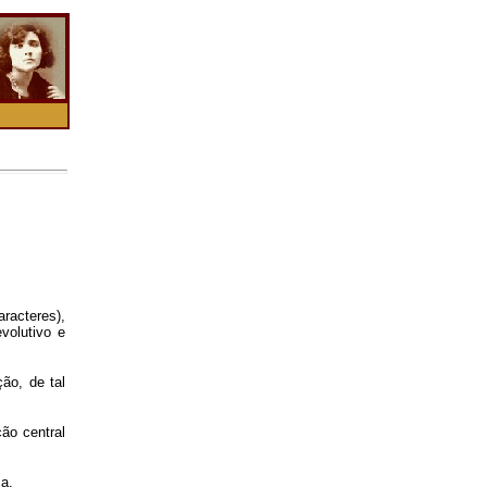
racteres),
volutivo e
ão, de tal
ão central
a.