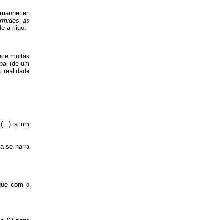
amanhecer.
rmides as
e amigo.
ece muitas
bal (de um
 realidade
(...) a um
a se narra
 que com o