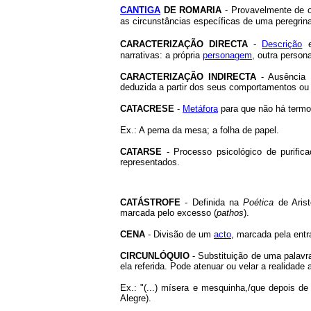
CANTIGA
DE ROMARIA
- Provavelmente de o
as circunstâncias específicas de uma peregri
CARACTERIZAÇÃO
DIRECTA
-
Descrição
e
narrativas: a própria
personagem
, outra perso
CARACTERIZAÇÃO INDIRECTA
- Ausência
deduzida a partir dos seus comportamentos ou
CATACRESE
-
Metáfora
para que não há termo 
Ex.: A perna da mesa; a folha de papel.
CATARSE
- Processo psicológico de purifi
representados.
CATÁSTROFE
- Definida na
Poética
de Aris
marcada pelo excesso (
pathos
).
CENA
- Divisão de um
acto
, marcada pela ent
CIRCUNLÓQUIO
- Substituição de uma palavr
ela referida. Pode atenuar ou velar a realidade 
Ex.: "(...) mísera e mesquinha,/que depois d
Alegre).