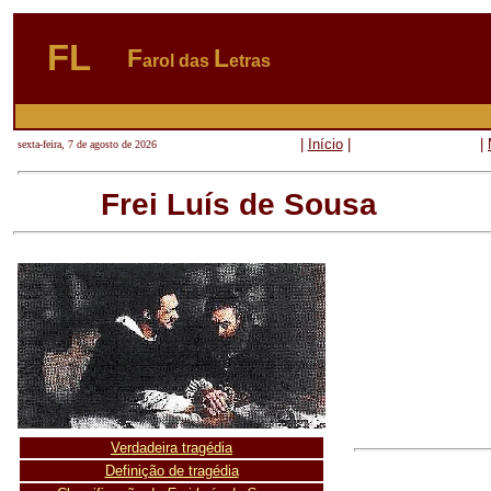
FL
F
L
arol das
etras
|
Início
|
|
sexta-feira, 7 de agosto de 2026
Frei Luís de Sousa
Verdadeira tragédia
Definição de tragédia