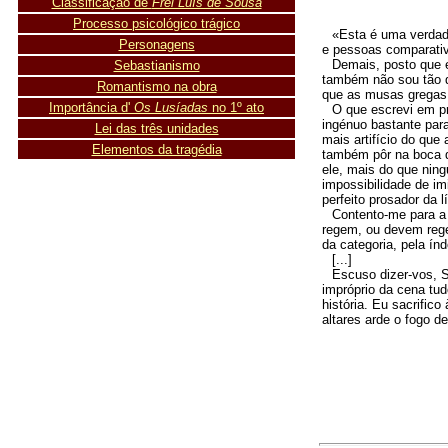
Classificação de
Frei Luís de Sousa
Processo psicológico trágico
«Esta é uma verdade
Personagens
e pessoas comparativ
Demais, posto que 
Sebastianismo
também não sou tão d
Romantismo na obra
que as musas gregas 
Importância d'
Os Lusíadas
no 1º ato
O que escrevi em pr
ingénuo bastante par
Lei das três unidades
mais artifício do que
Elementos da tragédia
também pôr na boca d
ele, mais do que nin
impossibilidade de im
perfeito prosador da l
Contento-me para a 
regem, ou devem rege
da categoria, pela ín
[...]
Escuso dizer-vos, S
impróprio da cena tud
história. Eu sacrific
altares arde o fogo d