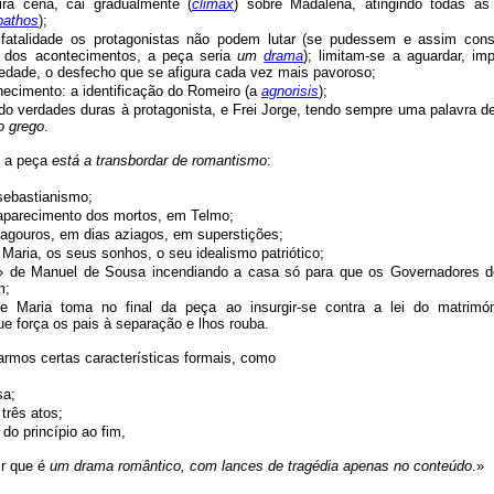
ira cena, cai gradualmente (
climax
) sobre Madalena, atingindo todas as 
pathos
);
 fatalidade os protagonistas não podem lutar (se pudessem e assim con
 dos acontecimentos, a peça seria
um
drama
); limitam-se a aguardar, im
edade, o desfecho que se afigura cada vez mais pavoroso;
ecimento: a identificação do Romeiro (a
agnorisis
);
do verdades duras à protagonista, e Frei Jorge, tendo sempre uma palavra de
o grego
.
, a peça
está a transbordar de romantismo
:
sebastianismo;
aparecimento dos mortos, em Telmo;
agouros, em dias aziagos, em superstições;
 Maria, os seus sonhos, o seu idealismo patriótico;
o» de Manuel de Sousa incendiando a casa só para que os Governadores d
m;
ue Maria toma no final da peça ao insurgir-se contra a lei do matrimó
que força os pais à separação e lhos rouba.
armos certas características formais, como
sa;
três atos;
 do princípio ao fim,
ir que é
um drama romântico, com lances de tragédia apenas no conteúdo
.»