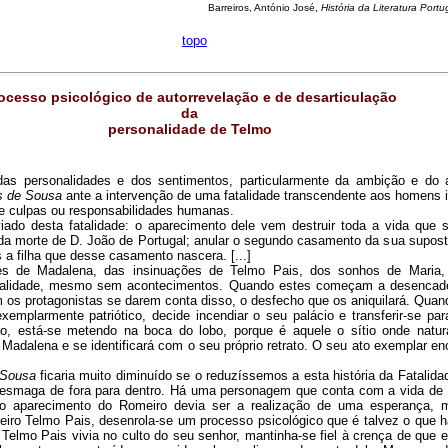
Barreiros, António José,
História da Literatura Port
topo
ocesso psicológico de autorrevelação e de desarticulação
da
personalidade de Telmo
das personalidades e dos sentimentos, particularmente da ambição e do 
ís de Sousa
ante a intervenção de uma fatalidade transcendente aos homens 
e culpas ou responsabilidades humanas.
ado desta fatalidade: o aparecimento dele vem destruir toda a vida que 
da morte de D. João de Portugal; anular o segundo casamento da sua supost
s a filha que desse casamento nascera. [...]
res de Madalena, das insinuações de Telmo Pais, dos sonhos de Maria,
atalidade, mesmo sem acontecimentos. Quando estes começam a desencade
m os protagonistas se darem conta disso, o desfecho que os aniquilará. Qua
emplarmente patriótico, decide incendiar o seu palácio e transferir-se par
ão, está-se metendo na boca do lobo, porque é aquele o sítio onde natur
 Madalena e se identificará com o seu próprio retrato. O seu ato exemplar e
 Sousa
ficaria muito diminuído se o reduzíssemos a esta história da Fatalidad
esmaga de fora para dentro. Há uma personagem que conta com a vida de 
 o aparecimento do Romeiro devia ser a realização de uma esperança, 
iro Telmo Pais, desenrola-se um processo psicológico que é talvez o que 
Telmo Pais vivia no culto do seu senhor, mantinha-se fiel à crença de que el