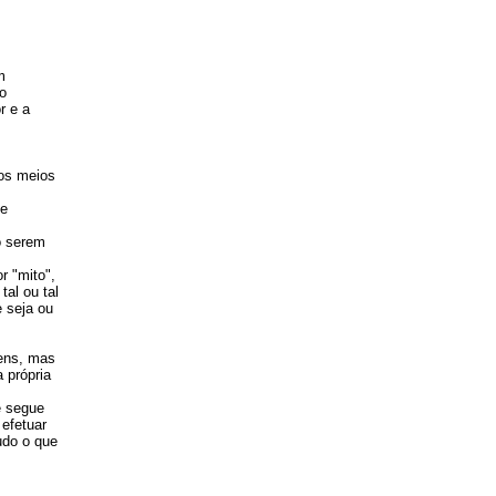
m
o
r e a
 os meios
ue
o serem
r "mito",
al ou tal
 seja ou
mens, mas
a própria
e segue
efetuar
tudo o que