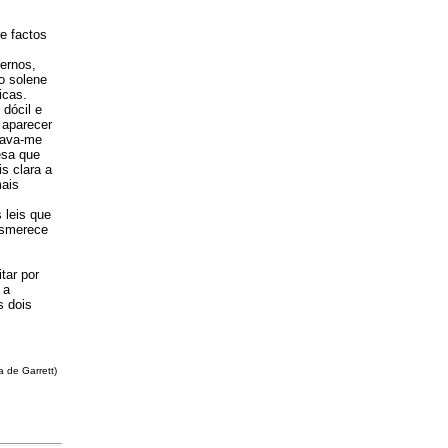
e factos
ernos,
o solene
icas.
 dócil e
 aparecer
gnava-me
esa que
s clara a
mais
 leis que
esmerece
tar por
 a
s dois
a de Garrett)