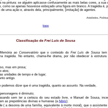
ca na pintura: se alguém aplicasse confusamente as mais belas cores, a sua 
o, como se apenas houvesse esboçado uma figura em branco. A tragédia é, p
 de uma ação e, através dela, principalmente, [imitação] de agentes.
Aristóteles,
Poética
topo
Classificação de
Frei Luís de Sousa
Memória ao Conservatório
que o conteúdo do
Frei Luís de Sousa
tem 
uma
tragédia
. No entanto, chama-lhe drama, por não obedecer à estrutura 
rso, mas em prosa;
o atos;
 as unidades de tempo e de lugar;
nto antigo.
 podemos dizer que é uma tragédia, quanto ao assunto. Na verdade,
personagens é diminuto;
asando sem ter a certeza do seu estado livre, e Manuel de Sousa, ince
iam as prepotências divinas e humanas (a
hibris
);
de ( a desonra de uma família, equivalente à morte moral), que o assistente