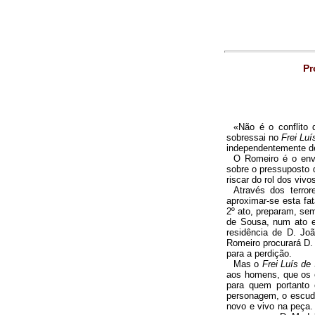
Pr
«Não é o conflito 
sobressai no
Frei Lu
independentemente d
O Romeiro é o envi
sobre o pressuposto 
riscar do rol dos vivo
Através dos terro
aproximar-se esta f
2º ato, preparam, se
de Sousa, num ato ex
residência de D. Jo
Romeiro procurará D.
para a perdição.
Mas o
Frei Luís de
aos homens, que os 
para quem portanto
personagem, o escude
novo e vivo na peça. 