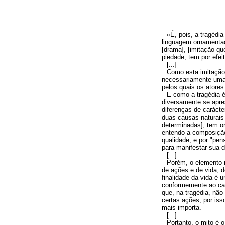
«É, pois, a tragédi
linguagem ornamentad
[drama], [imitação qu
piedade, tem por efei
[...]
Como esta imitação 
necessariamente uma 
pelos quais os atores 
E como a tragédia 
diversamente se apre
diferenças de caráct
duas causas naturais
determinadas], tem or
entendo a composição 
qualidade; e por "pe
para manifestar sua d
[...]
Porém, o elemento m
de ações e de vida, de
finalidade da vida é
conformemente ao car
que, na tragédia, nã
certas ações; por iss
mais importa.
[...]
Portanto, o mito é 