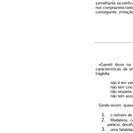
semelhante se verifi
nos comprazeria tant
conseguinte, imitação
«Garrett disse na
características de 
tragédia:
não é em ve
não tem cinc
não respeita
não tem assu
Sendo assim, quase
o número de 
Madalena, c
palácio, desaf
uma fatalida