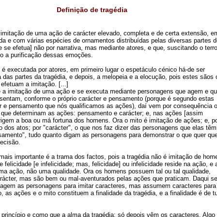
Definição de tragédia
a imitação de uma ação de carácter elevado, completa e de certa extensão, e
a e com várias espécies de ornamentos distribuídas pelas diversas partes d
e se efetua] não por narrativa, mas mediante atores, e que, suscitando o terro
to a purificação dessas emoções.
é executada por atores, em primeiro lugar o espetáculo cénico há-de ser
das partes da tragédia, e depois, a melopeia e a elocução, pois estes sãos
efetuam a imitação. [...]
é a imitação de uma ação e se executa mediante personagens que agem e q
sentam, conforme o próprio carácter e pensamento (porque é segundo estas
er e pensamento que nós qualificamos as ações), daí vem por consequência 
 que determinam as ações: pensamento e carácter; e, nas ações [assim
igem a boa ou má fortuna dos homens. Ora o mito é imitação de ações; e, po
dos atos; por "carácter", o que nos faz dizer das personagens que elas têm t
nsamento", tudo quanto digam as personagens para demonstrar o que quer que
ecisão.
ais importante é a trama dos factos, pois a tragédia não é imitação de ho
 felicidade [e infelicidade; mas, felicidade] ou infelicidade reside na ação, e 
 uma ação, não uma qualidade. Ora os homens possuem tal ou tal qualidade,
ácter, mas são bem ou mal-aventurados pelas ações que praticam. Daqui s
o agem as personagens para imitar caracteres, mas assumem caracteres para 
o, as ações e o mito constituem a finalidade da tragédia, e a finalidade é de 
o princípio e como que a alma da tragédia; só depois vêm os caracteres. Algo