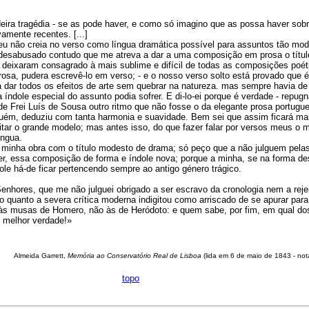
ira tragédia - se as pode haver, e como só imagino que as possa haver sobr
amente recentes. [...]
eu não creia no verso como língua dramática possível para assuntos tão mod
esabusado contudo que me atreva a dar a uma composição em prosa o títul
deixaram consagrado à mais sublime e difícil de todas as composições poét
osa, pudera escrevê-lo em verso; - e o nosso verso solto está provado que é
a dar todos os efeitos de arte sem quebrar na natureza. mas sempre havia de
 a índole especial do assunto podia sofrer. E di-lo-ei porque é verdade - repu
e Frei Luís de Sousa outro ritmo que não fosse o da elegante prosa portugu
guém, deduziu com tanta harmonia e suavidade. Bem sei que assim ficará mai
itar o grande modelo; mas antes isso, do que fazer falar por versos meus o 
íngua.
minha obra com o título modesto de drama; só peço que a não julguem pelas
r, essa composição de forma e índole nova; porque a minha, se na forma d
dole há-de ficar pertencendo sempre ao antigo género trágico.
enhores, que me não julguei obrigado a ser escravo da cronologia nem a rejei
o quanto a severa crítica moderna indigitou como arriscado de se apurar para
o às musas de Homero, não às de Heródoto: e quem sabe, por fim, em qual do
e melhor verdade!»
Almeida Garrett,
Memória ao Conservatório Real de Lisboa
(lida em 6 de maio de 1843 - not
topo