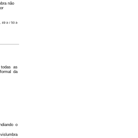
obra não
or
,
49
b
/ 50
b
todas as
formal da
ndiando o
 vislumbra