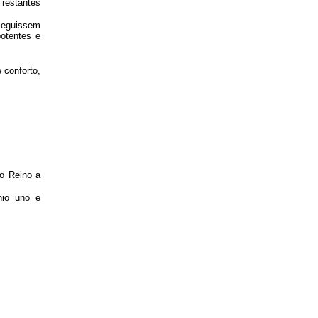
restantes
seguissem
potentes e
 conforto,
o Reino a
nio uno e