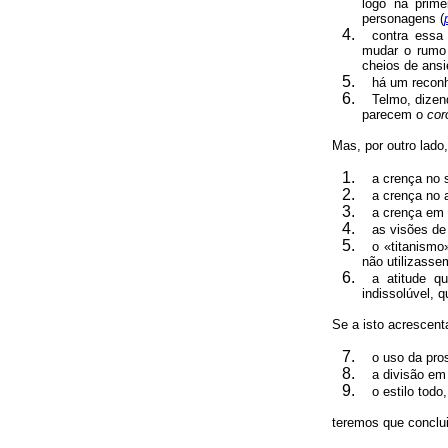
logo na prime
personagens (
contra essa
mudar o rumo
cheios de ansi
há um reconh
Telmo, dizen
parecem o
cor
Mas, por outro lado
a crença no 
a crença no 
a crença em 
as visões de
o «titanism
não utilizasse
a atitude q
indissolúvel, 
Se a isto acrescent
o uso da pro
a divisão em 
o estilo todo,
teremos que conclu