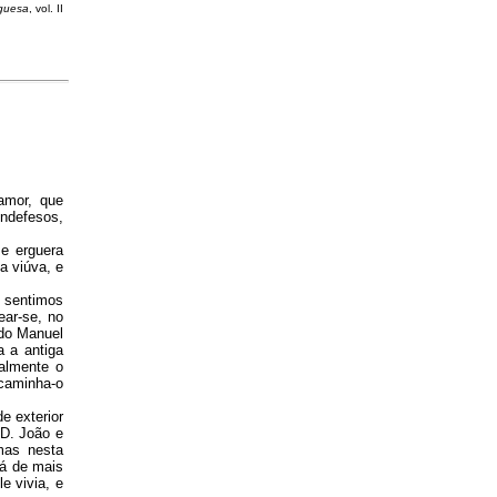
uguesa
, vol. II
amor, que
indefesos,
se erguera
a viúva, e
 sentimos
ar-se, no
ndo Manuel
a a antiga
almente o
ncaminha-o
e exterior
D. João e
mas nesta
há de mais
e vivia, e