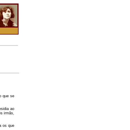
o que se
esidia ao
ês irmãs,
ra os que