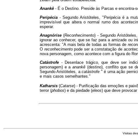
Anankê
-
É o Destino. Preside às Parcas e encontra-s
Peripécia
-
Segundo Aristóteles, "
Peripécia
é a muta
imprevisível que altera o normal rumo dos aconteci
esperar.
Anagnórise
(
Reconhecimento
)
-
Segundo Aristóteles
ignorar ao conhecer, que se faz para a amizade ou in
acrescenta: "A mais bela de todas as formas de
recon
O
reconhecimento
pode ser a constatação de aconteci
nova personagem, como acontece com a figura do Ro
Catástrofe
-
Desenlace trágico, que deve ser indic
personagem) e a
anankê
(destino), conflito que se 
Segundo Aristóteles, a
catástrofe
" é uma ação pernic
e mais casos semelhantes."
Katharsis
(
Catarse
)
-
Purificação das emoções e paixõe
terror (
phobos
) e da piedade (
eleos
) que deve provocar
Visitas de