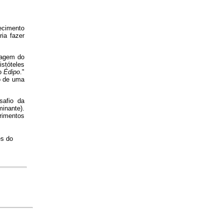
ecimento
ia fazer
ssagem do
istóteles
no
Édipo
."
o de uma
safio da
inante).
rimentos
és do