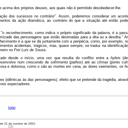
e acima dos próprios deuses, aos quais não é permitido desobedecer-lhe.
ção dos sucessos no contrário". Assim, poderemos considerar um acont
mentos da ação dramática, ao contrário do que a situação até então poder
, "o
reconhecimento
, como indica o próprio significado da palavra, é a pa
imizade das personagens que estão destinadas para a dita ou a desdita." Ar
hecimento
é a que se dá juntamente com a
peripécia
, como, por exemplo, 
mentos acidentais, trágicos, mas, quase sempre, se traduz na identificaçã
meiro no
Frei Luís de Sousa
.
iado desde o início, uma vez que resulta do conflito entre a
hybris
(de
desenvolve num crescendo de sofrimento (
pathos
) até ao
clímax
(ponto culm
iosa e dolorosa, como o são as mortes em cena, as dores veementes, os fe
s (idênticas às das personagens), efeito que se pretende da tragédia, atrav
 nos espectadores.
topo
sde 21 de outubro de 2001: