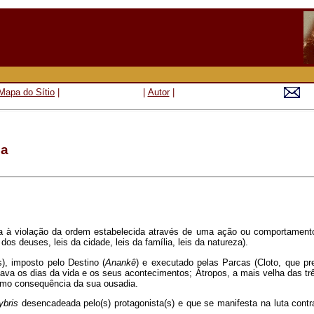
Mapa do Sítio
|
|
Autor
|
ga
ia à violação da ordem estabelecida através de uma ação ou comportament
os deuses, leis da cidade, leis da família, leis da natureza).
s), imposto pelo Destino (
Anankê
) e executado pelas Parcas (Cloto, que pr
ava os dias da vida e os seus acontecimentos; Átropos, a mais velha das tr
 como consequência da sua ousadia.
ybris
desencadeada pelo(s) protagonista(s) e que se manifesta na luta cont