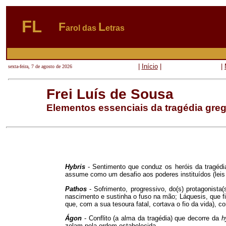
FL
F
L
arol das
etras
|
Início
|
|
sexta-feira, 7 de agosto de 2026
Frei Luís de Sousa
Elementos essenciais da tragédia gre
Hybris
- Sentimento que conduz os heróis da tragéd
assume como um desafio aos poderes instituídos (leis d
Pathos
-
Sofrimento, progressivo, do(s) protagonista(
nascimento e sustinha o fuso na mão; Láquesis, que fi
que, com a sua tesoura fatal, cortava o fio da vida),
Ágon
-
Conflito (a alma da tragédia) que decorre da
h
zelam pela ordem estabelecida.