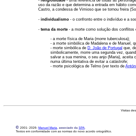
-
religiosidade
- uma referência de todas as personagen
uso da razão e que determina a entrada em hábito como
Castro, a condessa de Vimioso que se tornou freira (So
-
individualismo
- o confronto entre o indivíduo e a s
-
tema da morte
- a morte como solução dos conflitos 
- a morte física de Maria (morre tuberculosa);
- a morte simbólica de Madalena e de Manuel, 
- morte simbólica de
D. João de Portugal
que, de
simbolicamente, morre uma segunda vez, quando 
salvar a sua menina, o seu anjo (Maria), aceita
numa última tentativa de evitar a catástrofe;
- morte psicológica de Telmo (ver texto de
Antón
Visitas de
©
2001-
2026-
Manuel Maria
, associado da
SPA
.
Textos em conformidade com as normas do novo acordo ortográfico.