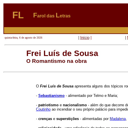
FL
F
L
arol das
etras
|
Início
|
|
quinta-feira, 6 de agosto de 2026
Frei Luís de Sousa
O Romantismo na obra
O
Frei Luís de Sousa
apresenta alguns dos tópicos ro
-
Sebastianismo
- alimentado por Telmo e Maria;
-
patriotismo
e
nacionalismo
- além do que decorre 
Coutinho
ao incendiar o seu próprio palácio para imped
-
crenças
e
superstições
- alimentadas por
Madalena
,