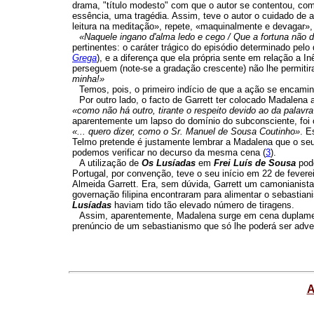
drama, "título modesto" com que o autor se contentou, co
essência, uma tragédia. Assim, teve o autor o cuidado de
leitura na meditação», repete, «maquinalmente e devagar»,
«Naquele ingano d'alma ledo e cego / Que a fortuna não d
pertinentes: o caráter trágico do episódio determinado pelo 
Grega
), e a diferença que ela própria sente em relação a I
perseguem (note-se a gradação crescente) não lhe permitir
minha!»
Temos, pois, o primeiro indício de que a ação se encami
Por outro lado, o facto de Garrett ter colocado Madalena 
«como não há outro, tirante o respeito devido ao da palavr
aparentemente um lapso do domínio do subconsciente, foi 
«... quero dizer, como o Sr. Manuel de Sousa Coutinho»
. E
Telmo pretende é justamente lembrar a Madalena que o seu
podemos verificar no decurso da mesma cena (
3
).
A utilização de
Os Lusíadas
em
Frei Luís de Sousa
pod
Portugal, por convenção, teve o seu início em 22 de fevere
Almeida Garrett. Era, sem dúvida, Garrett um camonianis
governação filipina encontraram para alimentar o sebastian
Lusíadas
haviam tido tão elevado número de tiragens.
Assim, aparentemente, Madalena surge em cena duplament
prenúncio de um sebastianismo que só lhe poderá ser adve
A