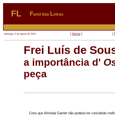
FL
F
L
arol das
etras
|
Início
|
|
domingo, 9 de agosto de 2026
Frei Luís de Sou
a importância d'
Os
peça
Creio que Almeida Garrett não poderia ter concebido melh