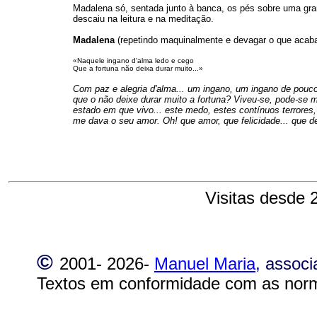
Madalena só, sentada junto à banca, os pés sobre uma gra
descaiu na leitura e na meditação.
Madalena
(repetindo maquinalmente e devagar o que acaba
«Naquele ingano d'alma ledo e cego
Que a fortuna não deixa durar muito...»
Com paz e alegria d'alma... um ingano, um ingano de pouco
que o não deixe durar muito a fortuna? Viveu-se, pode-se m
estado em que vivo... este medo, estes contínuos terrore
me dava o seu amor. Oh! que amor, que felicidade... que d
Visitas desde 
©
2001-
2026-
Manuel Maria
, assoc
Textos em conformidade com as norm