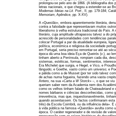
prolongou-se pelo ano de 1866. (A bibliografia dos 
letras nacionais, e que chegou a estender-se ao Bra
Modernas Ideias na Lit. Port.
, II, pp. 179-184;
Catál
Memoriam
, Apêndice, pp. X-XV).
A «Questão», embora aparentemente literária, denu
contra a falsidade que representavam muitos outro
liberalismo à velha estrutura tradicional do País. 
literário, cuja amplitude ultrapassou talvez a do 
acrescido de personalidades com tendências parale
colocar Portugal a par da atualidade europeia, l
política, económica e religiosa da sociedade port
em Portugal, seria preciso remontar-se até ao sécu
época dá uma boa ideia Eça de Queirós (v.), ao le
tinham aberto a Península, rompiam cada dia, desc
sistemas, estéticas, formas, sentimentos, interes
Era Michelet que surgia, e Hegel, e Vico, e Proudh
lânguido; e Goethe, vasto como um universo; e Poe
e pálida como a de Musset (por ter sido talvez co
de achas numa fogueira, fazendo uma vasta crepit
Antero, na sua «
Carta a W Storck
» –, o que se vi
queriam saber nem da Academia nem dos Académic
como os velhos tinham falado de Chateaubriand e 
nomes bárbaros e ciências desconhecidas, como glót
irreverência, mas que, inquestionavelmente, tinha
quando assentassem
. Os factos confirmaram esta 
três) da Escola Coimbrã, ou da influência dela». E 
à vida pública na famosa «Questão» avulta como u
época. O caráter regenerador e de revisão de valores
preocupação com as raízes históricas da decadênc