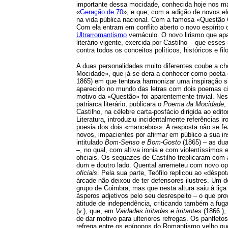
importante dessa mocidade, conhecida hoje nos 
«
Geração de 70
», e que, com a adição de novos el
na vida pública nacional. Com a famosa «Questão C
Com ela entram em conflito aberto o novo espírito 
Ultrarromantismo
vernáculo. O novo lirismo que apar
literário vigente, exercida por Castilho – que es
contra todos os conceitos políticos, históricos e fi
A duas personalidades muito diferentes coube a chef
Mocidade», que já se dera a conhecer como poeta 
1865) em que tentava harmonizar uma inspiração sin
aparecido no mundo das letras com dois poemas cí
motivo da «Questão» foi aparentemente trivial. Nes
patriarca literário, publicara o
Poema da Mocidade
,
Castilho, na célebre carta-posfácio dirigida ao edit
Literatura, introduziu incidentalmente referências 
poesia dos dois «mancebos». A resposta não se fez
novos, impacientes por afirmar em público a sua i
intitulado
Bom-Senso e Bom-Gosto
(1865) – as dua
–, no qual, com altiva ironia e com violentíssimos
oficiais. Os sequazes de Castilho treplicaram com
dum e doutro lado. Quental arremeteu com novo o
oficiais
. Pela sua parte, Teófilo replicou ao «déspo
árcade não deixou de ter defensores ilustres. Um d
grupo de Coimbra, mas que nesta altura saiu à liç
ásperos adjetivos pelo seu desrespeito – o que p
atitude de independência, criticando também a fuga
(v.), que, em
Vaidades irritadas e irritantes
(1866 ),
de dar motivo para ulteriores refregas. Os panflet
refrega entre os epígonos do Romantismo velho que