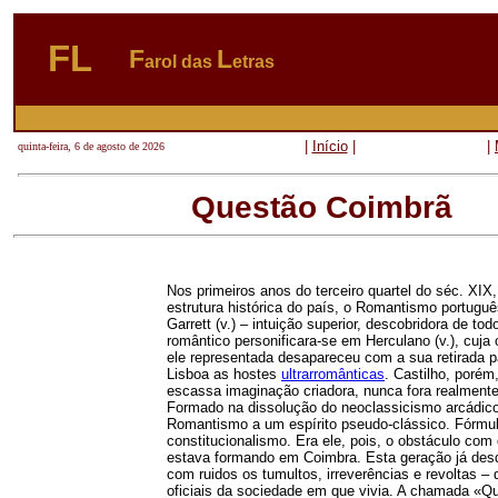
FL
F
L
arol das
etras
|
Início
|
|
quinta-feira, 6 de agosto de 2026
Questão Coimbrã
Nos primeiros anos do terceiro quartel do séc. XIX
estrutura histórica do país, o Romantismo portuguê
Garrett (v.) – intuição superior, descobridora de t
romântico personificara-se em Herculano (v.), cuja 
ele representada desapareceu com a sua retirada pa
Lisboa as hostes
ultrarromânticas
. Castilho, porém
escassa imaginação criadora, nunca fora realment
Formado na dissolução do neoclassicismo arcádic
Romantismo a um espírito pseudo-clássico. Fórmula
constitucionalismo. Era ele, pois, o obstáculo com 
estava formando em Coimbra. Esta geração já desde
com ruidos os tumultos, irreverências e revoltas 
oficiais da sociedade em que vivia. A chamada «Q