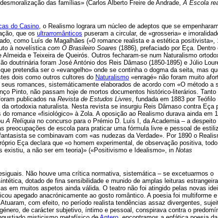
«desmoralização das famílias» (Carlos Alberto Freire de Andrade,
A Escola rea
cas do Casino
, o Realismo lograra um núcleo de adeptos que se empenhara
sação, que os
ultrarromânticos
puseram a circular, de «grosseria» e imoralidad
ado, como Luís de Magalhães («0 romance realista e a estética positivista»,
uto à novelística
com O Brasileiro Soares
(1886), prefaciado por Eça. Dentro
de Almeida e Teixeira de Queirós. Outros fecharam-se num Naturalismo ortodo
ção doutrinária foram José António dos Reis Dâmaso (1850-1895) e Júlio Lou
), que pretendia ser o «evangelho» onde se continha o dogma da seita, mas q
estes dois como outros cultores do
Naturalismo
«enragé» não foram muito afor
 Os seus romances, sistemáticamente elaborados de acordo com «O método a s
nço Pinto, não passam hoje de mortos documentos histórico-literários. Tanto
foram publicados na
Revista de Estudos Livres
, fundada em 1883 por Teófilo
l da ortodoxia naturalista. Nesta revista se insurgiu Reis Dâmaso contra Eça 
os do romance «fisiológico» à Zola. A oposição ao Realismo durava ainda em 
ou
A Relíquia
no concurso para o Prémio D. Luís I, da Academia – a despeito 
preocupações de escola para praticar uma fórmula livre e pessoal de estili
or fantasista se combinavam com «as nudezas da Verdade». Por 1890 o Reali
próprio Eça declara que «o homem experimental, de observação positiva, todo
 existiu, a não ser em teoria)» («Positivismo e Idealismo», in
Notas
esiguais. Não houve uma crítica normativa, sistemática – se excetuarmos o
intética, dotado de fina sensibilidade e munido de amplas leituras estrangeira
mas em muitos aspetos ainda válida. O teatro não foi atingido pelas novas ide
icou apegado anacrónicamente ao gosto romântico. A poesia foi multiforme e
tuaram, com efeito, no período realista tendências assaz divergentes, sujei
o género, de carácter subjetivo, íntimo e pessoal, conspirava contra o predom
angustiado misticismo metafísico de
Antero
, encontramos a enfática poesia da