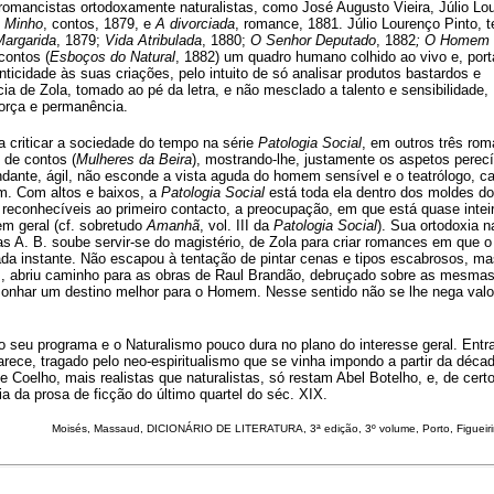
omancistas ortodoxamente naturalistas, como José Augusto Vieira, Júlio Lo
o Minho
, contos, 1879, e
A divorciada
, romance, 1881. Júlio Lourenço Pinto, t
Margarida
, 1879;
Vida Atribulada
, 1880;
O Senhor Deputado
, 1882
; O Homem
contos (
Esboços do Natural
, 1882) um quadro humano colhido ao vivo e, port
ticidade às suas criações, pelo intuito de só analisar produtos bastardos e
ia de Zola, tomado ao pé da letra, e não mesclado a talento e sensibilidade,
força e permanência.
a criticar a sociedade do tempo na série
Patologia Social
, em outros três ro
o de contos (
Mulheres da Beira
), mostrando-lhe, justamente os aspetos perecí
dante, ágil, não esconde a vista aguda do homem sensível e o teatrólogo, c
em. Com altos e baixos, a
Patologia Social
está toda ela dentro dos moldes do
 reconhecíveis ao primeiro contacto, a preocupação, em que está quase inte
em geral (cf. sobretudo
Amanhã
, vol. III da
Patologia Social
). Sua ortodoxia na
s A. B. soube servir-se do magistério, de Zola para criar romances em que o
 cada instante. Não escapou à tentação de pintar cenas e tipos escabrosos, m
, abriu caminho para as obras de Raul Brandão, debruçado sobre as mesma
 sonhar um destino melhor para o Homem. Nesse sentido não se lhe nega valo
 seu programa e o Naturalismo pouco dura no plano do interesse geral. Entr
rece, tragado pelo neo-espiritualismo que se vinha impondo a partir da déca
e Coelho, mais realistas que naturalistas, só restam Abel Botelho, e, de cert
a da prosa de ficção do último quartel do séc. XIX.
Moisés
, Massaud, DICIONÁRIO DE LITERATURA, 3ª edição, 3º volume, Porto, Figueir