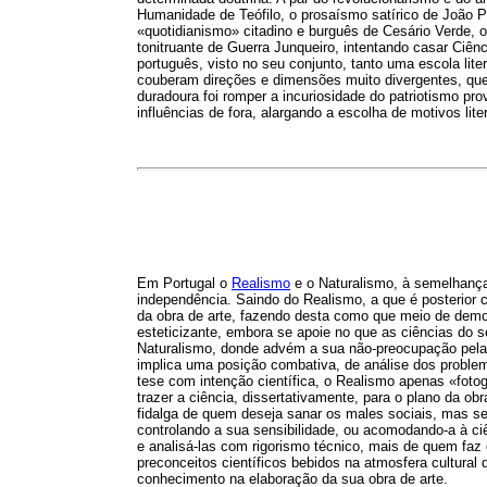
Humanidade de Teófilo, o prosaísmo satírico de João 
«quotidianismo» citadino e burguês de Cesário Verde, 
tonitruante de Guerra Junqueiro, intentando casar Ciên
português, visto no seu conjunto, tanto uma escola lit
couberam direções e dimensões muito divergentes, que
duradoura foi romper a incuriosidade do patriotismo pr
influências de fora, alargando a escolha de motivos li
Em Portugal o
Realismo
e o Naturalismo, à semelhança 
independência. Saindo do Realismo, a que é posterior c
da obra de arte, fazendo desta como que meio de demon
esteticizante, embora se apoie no que as ciências do 
Naturalismo, donde advém a sua não-preocupação pela p
implica uma posição combativa, de análise dos problem
tese com intenção científica, o Realismo apenas «foto
trazer a ciência, dissertativamente, para o plano da ob
fidalga de quem deseja sanar os males sociais, mas sen
controlando a sua sensibilidade, ou acomodando-a à ci
e analisá-las com rigorismo técnico, mais de quem faz
preconceitos científicos bebidos na atmosfera cultura
conhecimento na elaboração da sua obra de arte.