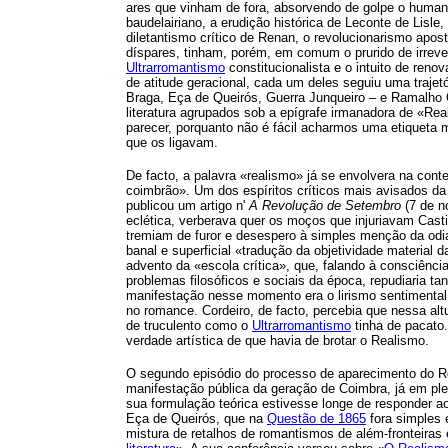
ares que vinham de fora, absorvendo de golpe o human
baudelairiano, a erudição histórica de Leconte de Lisle
diletantismo crítico de Renan, o revolucionarismo apost
díspares, tinham, porém, em comum o prurido de irrever
Ultrarromantismo
constitucionalista e o intuito de ren
de atitude geracional, cada um deles seguiu uma trajet
Braga, Eça de Queirós, Guerra Junqueiro – e Ramalho O
literatura agrupados sob a epígrafe irmanadora de «Real
parecer, porquanto não é fácil acharmos uma etiqueta m
que os ligavam.
De facto, a palavra «realismo» já se envolvera na conte
coimbrão». Um dos espíritos críticos mais avisados da
publicou um artigo n'
A Revolução de Setembro
(7 de n
eclética, verberava quer os moços que injuriavam Cast
tremiam de furor e desespero à simples menção da odi
banal e superficial «tradução da objetividade material
advento da «escola crítica», que, falando à consciênci
problemas filosóficos e sociais da época, repudiaria ta
manifestação nesse momento era o lirismo sentimental e 
no romance. Cordeiro, de facto, percebia que nessa alt
de truculento como o
Ultrarromantismo
tinha de pacato
verdade artística de que havia de brotar o Realismo.
O segundo episódio do processo de aparecimento do R
manifestação pública da geração de Coimbra, já em pl
sua formulação teórica estivesse longe de responder a
Eça de Queirós, que na
Questão de 1865
fora simples 
mistura de retalhos de romantismos de além-fronteiras 