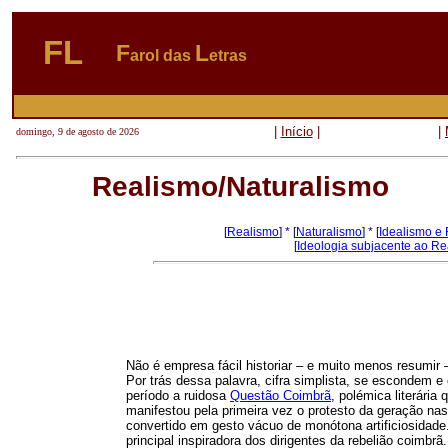
FL
F
L
arol das
etras
|
Início
|
|
domingo, 9 de agosto de 2026
Realismo/Naturalismo
[
Realismo
] * [
Naturalismo
] * [
Idealismo e
[
Ideologia subjacente ao R
Não é empresa fácil historiar – e muito menos resumi
Por trás dessa palavra, cifra simplista, se escondem 
período a ruidosa
Questão Coimbrã
, polémica literária
manifestou pela primeira vez o protesto da geração na
convertido em gesto vácuo de monótona artificiosidade.
principal inspiradora dos dirigentes da rebelião coimbr