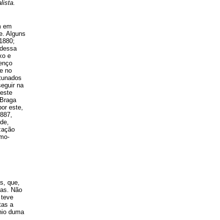
lista.
m em
e. Alguns
 1880;
 dessa
xo e
renço
ue no
tunados
eguir na
 este
 Braga
por este,
1887,
de,
zação
smo-
s, que,
ias. Não
 teve
tas a
ínio duma