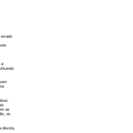
 eivado
ente
o é
tituindo
 sem
uma
isei,
ais
com as
ão, os
a devota,