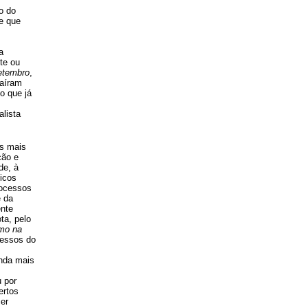
o do
e que
a
te ou
etembro
,
saíram
o que já
alista
os mais
ção e
de, à
ticos
rocessos
e da
ente
ta, pelo
mo na
cessos do
inda mais
 por
ertos
er