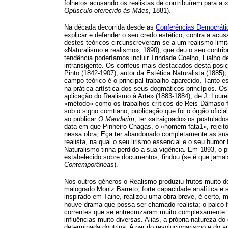
folhetos acusando os realistas de contribuírem para a 
Opúsculo oferecido às Mães
, 1881).
Na década decorrida desde as
Conferências Democráti
explicar e defender o seu credo estético, contra a acu
destes teóricos circunscreveram-se a um realismo limit
«Naturalismo e realismo», 1890), que deu o seu contrib
tendência poderíamos incluir Trindade Coelho, Fialho 
intransigente. Os corifeus mais destacados desta posi
Pinto (1842-1907), autor da Estética Naturalista (1885
campo teórico é o principal trabalho aparecido. Tanto 
na prática artística dos seus dogmáticos princípios.
aplicação do Realismo à Arte» (1883-1884), de J. Loure
«método» como os trabalhos críticos de Reis Dâmaso 
sob o signo comtiano, publicação que foi o órgão oficia
ao publicar
O Mandarim
, ter «atraiçoado» os postulad
data em que Pinheiro Chagas, o «homem fata1», rejeit
nessa obra, Eça ter abandonado completamente as suas 
realista, na qual o seu lirismo essencial e o seu hum
Naturalismo tinha perdido a sua vigência. Em 1893, o 
estabelecido sobre documentos, findou (se é que jamais
Contemporâneas
).
Nos outros géneros o Realismo produziu frutos muito d
malogrado Moniz Barreto, forte capacidade analítica e s
inspirado em Taine, realizou uma obra breve, é certo, 
houve drama que possa ser chamado realista; o palco f
correntes que se entrecruzaram muito complexamente. A
influências muito diversas. Aliás, a própria natureza d
determinada doutrina. A par do revolucionarismo e do 