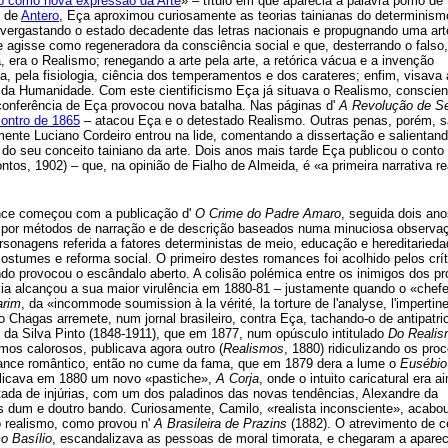
o como nova expressão da Arte
» – título em que aparecia a palavra pomo de
o de
Antero
, Eça aproximou curiosamente as teorias tainianas do determinism
 vergastando o estado decadente das letras nacionais e propugnando uma art
 agisse como regeneradora da consciência social e que, desterrando o falso,
a, era o Realismo; renegando a arte pela arte, a retórica vácua e a invenção
, pela fisiologia, ciência dos temperamentos e dos carateres; enfim, visava 
 da Humanidade. Com este cientificismo Eça já situava o Realismo, conscien
conferência de Eça provocou nova batalha. Nas páginas d'
A Revolução de S
contro de 1865
– atacou Eça e o detestado Realismo. Outras penas, porém, 
ente Luciano Cordeiro entrou na lide, comentando a dissertação e salientand
r do seu conceito tainiano da arte. Dois anos mais tarde Eça publicou o conto
os, 1902) – que, na opinião de Fialho de Almeida, é «a primeira narrativa re
nce começou com a publicação d'
O Crime do Padre Amaro
, seguida dois an
 por métodos de narração e de descrição baseados numa minuciosa observa
rsonagens referida a fatores deterministas de meio, educação e hereditarieda
costumes e reforma social. O primeiro destes romances foi acolhido pelos crí
ndo provocou o escândalo aberto. A colisão polémica entre os inimigos dos p
ia alcançou a sua maior virulência em 1880-81 – justamente quando o «chef
rim
, da «incommode soumission à la vérité, la torture de l'analyse, l'impertin
o Chagas arremete, num jornal brasileiro, contra Eça, tachando-o de antipatrio
da Silva Pinto (1848-1911), que em 1877, num opúsculo intitulado
Do Realis
rmos calorosos, publicava agora outro (
Realismos
, 1880) ridiculizando os pro
mance romântico, então no cume da fama, que em 1879 dera a lume o
Eusébio
publicava em 1880 um novo «pastiche»,
A Corja
, onde o intuito caricatural era a
ltada de injúrias, com um dos paladinos das novas tendências, Alexandre da
 dum e doutro bando. Curiosamente, Camilo, «realista inconsciente», acabou
o realismo, como provou n'
A Brasileira de Prazins
(1882). O atrevimento de c
o Basílio
, escandalizava as pessoas de moral timorata, e chegaram a aparec