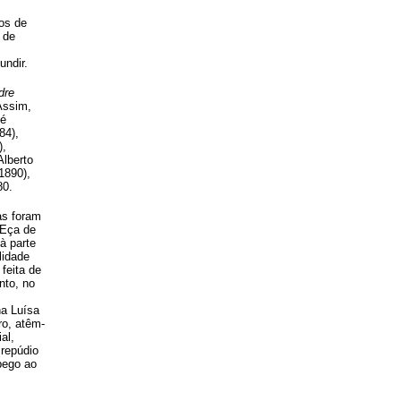
os de
 de
undir.
dre
Assim,
sé
84),
),
Alberto
 1890),
80.
as foram
 Eça de
à parte
lidade
feita de
nto, no
na Luísa
ro, atêm-
al,
 repúdio
apego ao