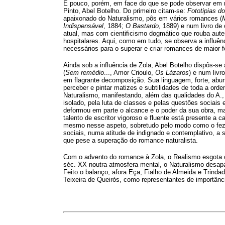
É pouco, porém, em face do que se pode observar em r
Pinto, Abel Botelho. Do primeiro citam-se:
Fototipias d
apaixonado do Naturalismo, pôs em vários romances (
Indispensável
, 1884;
O Bastardo
, 1889) e num livro de 
atual, mas com cientificismo dogmático que rouba auten
hospitalares. Aqui, como em tudo, se observa a influênc
necessários para o superar e criar romances de maior 
Ainda sob a influência de Zola, Abel Botelho dispôs-se 
(
Sem remédio
..., Amor Crioulo,
Os Lázaros
) e num livr
em flagrante decomposição. Sua linguagem, forte, abun
perceber e pintar matizes e subtilidades de toda a ord
Naturalismo, manifestando, além das qualidades do A.,
isolado, pela luta de classes e pelas questões sociais 
deformou em parte o alcance e o poder da sua obra, ma
talento de escritor vigoroso e fluente está presente a
mesmo nesse aspeto, sobretudo pelo modo como o fez
sociais, numa atitude de indignado e contemplativo, a
que pese a superação do romance naturalista.
Com o advento do romance à Zola, o Realismo esgota o
séc. XX noutra atmosfera mental, o Naturalismo desapa
Feito o balanço, afora Eça, Fialho de Almeida e Trindad
Teixeira de Queirós, como representantes de importânci