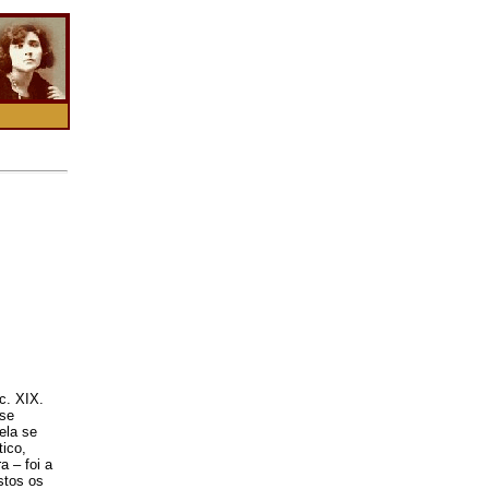
c. XIX.
sse
ela se
ico,
a – foi a
stos os