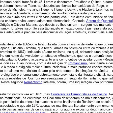
itarismo social francês de 48. Leram e decoraram Proudhon e Quinet, o sata
, o determinismo de Taine, as eloquências liberais humanitárias de Rugo, o
ólico de Michelet, – e ainda Hegel, e Heine, e Darwin, e Flaubert. Espíritos m
ência e de liberdade, o sentimento de revolta contra a estagnação do
ovação do clima das letras e da vida portuguesa. Fora desta comunidade de fo
ória criadora e vital acentuadamente diferenciada. Contudo,
Antero de Quental
rtigão e Oliveira Martins, que depois se lhes uniram – surgem nos manuais 
ismo». E talvez isso não seja tão injusto e inexato como à primeira vista po
ais adequada e precisa para denominar os laços emotivos, intelectuais e art
nda literária de 1865-66 e fora utilizada como sinónimo de «arte nova» ou «es
 época, Luciano Cordeiro, que terçou armas na polémica entre coimbrões e li
ovembro de 1867), intitulado «A arte realista», no qual, adotando uma posição
ilho em nome da «verdade» artística do «Realismo», quer os ultrarromânticos
ada palavra. Cordeiro acusava tanto uns como outros de aceitar como «Real
 das coisas». E anunciava, com a dissolução do
Romantismo
, periclitante e de
a e à razão e exigindo maior cultura intelectual e mais profundo conhecimento
nto o realismo materialista da arte pela arte como a «inspiração» romântica – 
elegíaco e o formalismo estreitamente provinciano da literatura oficial, na 
ura os rebeldes de
Coimbra representavam um segundo Romantismo que tinh
. Neste segundo
Romantismo
latejava, porém, uma inquietação viva por form
ealismo verificou-se em 1871, nas
Conferências Democráticas do Casino
. N
ena maturidade, os contornos do Realismo desenharam-se mais nitidamente,
os postulados doutrinais hoje aceites como basilares do Realismo de escola f
espectador, e que até 1871 apenas se manifestara literariamente com uma n
e de parnasianismos de cunho satânico, foi agora o expositor doutrinário da «