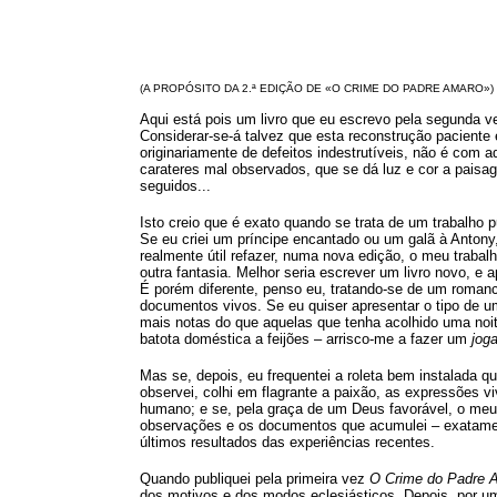
(A PROPÓSITO DA 2.ª EDIÇÃO DE «O CRIME DO PADRE AMARO»)
Aqui está pois um livro que eu escrevo pela segunda v
Considerar-se-á talvez que esta reconstrução paciente
originariamente de defeitos indestrutíveis, não é com a
carateres mal observados, que se dá luz e cor a pais
seguidos...
Isto creio que é exato quando se trata de um trabalho 
Se eu criei um príncipe encantado ou um galã à Antony,
realmente útil refazer, numa nova edição, o meu trabal
outra fantasia. Melhor seria escrever um livro novo, e
É porém diferente, penso eu, tratando-se de um romanc
documentos vivos. Se eu quiser apresentar o tipo de u
mais notas do que aquelas que tenha acolhido uma no
batota doméstica a feijões – arrisco-me a fazer um
jog
Mas se, depois, eu frequentei a roleta bem instalada q
observei, colhi em flagrante a paixão, as expressões vi
humano; e se, pela graça de um Deus favorável, o meu 
observações e os documentos que acumulei – exatamen
últimos resultados das experiências recentes.
Quando publiquei pela primeira vez
O Crime do Padre 
dos motivos e dos modos eclesiásticos. Depois, por um