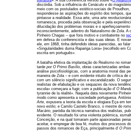
literatura
». A sua conferência versou sobre «
O Realism
discórdia. Sob a influência do Cenáculo e do magistéri
meio com os postulados estético-sociais de Proudhon,
respondesse às aspirações do espírito dos tempos, que
pintasse a realidade. Essa arte, uma arte revolucionári
romanesca, procedia pela observação e pela experiência
dilucidação dos problemas morais e o aperfeiçoamento
inconscientemente, adentro do Naturalismo de Zola. A 
Pinheiro Chagas – que fora motivo e combatente no
re
em defesa do conferencista e das suas ideias. E novam
ele, em 1868, tinha defendido ideias parecidas, ao fala
«Singularidades duma Rapariga Loira» (recolhido em Cont
escrita em português».
A batalha efetiva da implantação do Realismo no roma
tarde
por O Primo Basílio
, obras caracterizadas ambas
análise psicofisiológicas, com a anatomia moral das pe
maneira de Zola – e com evidente intuito de crítica de 
com um silêncio significativo e escandalizado. O segu
realistas de efabulação e os sequazes da nova tendênc
escola» começara a fugir, com a publicação d'
O Manda
tyrannie de la réalité». Naquela data novamente Pinheir
modo como apresenta a sociedade portuguesa. António 
Arte
, expusera a teoria da escola e elogiara Eça em te
novo estilo; e Camilo Castelo Branco, o mestre do ro
Macário
, paródia da técnica narrativa dos realistas, 
evidente. O resultado foi uma violenta polémica, esma
Conceição, e na qual tomaram parte apaixonadas penas
aceitar, e empregar de boa fé, muitos dos processos d
passos dos romances de Eça, principalmente d'
O Prim