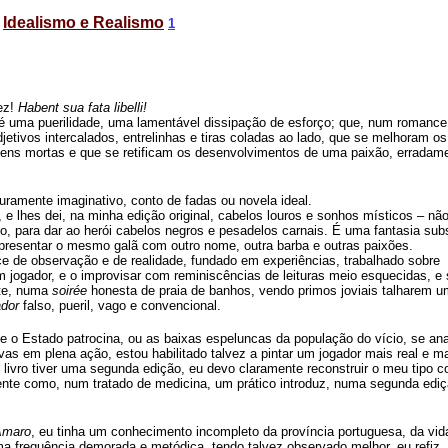
Idealismo e Realismo
1
ez!
Habent sua fata libelli!
 é uma puerilidade, uma lamentável dissipação de esforço; que, num romance
djetivos intercalados, entrelinhas e tiras coladas ao lado, que se melhoram os
agens mortas e que se retificam os desenvolvimentos de uma paixão, erradam
puramente imaginativo, conto de fadas ou novela ideal.
 e lhes dei, na minha edição original, cabelos louros e sonhos místicos – nã
ho, para dar ao herói cabelos negros e pesadelos carnais. É uma fantasia subs
 apresentar o mesmo galã com outro nome, outra barba e outras paixões.
e de observação e de realidade, fundado em experiências, trabalhado sobre
m jogador, e o improvisar com reminiscências de leituras meio esquecidas, e
ite, numa
soirée
honesta de praia de banhos, vendo primos joviais talharem 
ador
falso, pueril, vago e convencional.
ue o Estado patrocina, ou as baixas espeluncas da população do vício, se anal
vas em plena ação, estou habilitado talvez a pintar um jogador mais real e m
livro tiver uma segunda edição, eu devo claramente reconstruir o meu tipo 
te como, num tratado de medicina, um prático introduz, numa segunda ediç
Amaro
, eu tinha um conhecimento incompleto da província portuguesa, da vid
a frequência demorada e metódica, tendo talvez observado melhor, eu refiz