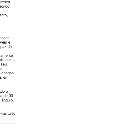
urenço
eórico
anto,
mances
veis e
apaz de
iramente
turalista
 seu
as
s chagas
r, em
ado o
da de 90.
o ângulo,
inhas, 1979