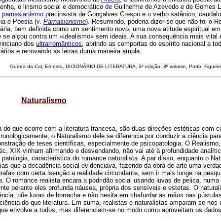
Penha, o lirismo social e democrático de Guilherme de Azevedo e de Gomes L
o
parnasianismo
preciosista de Gonçalves Crespo e o verbo satânico, caudal
cia e Poesia (v.
Parnasianismo
). Resumindo, poderia dizer-se que não foi o R
erária, bem definida como um sentimento novo, uma nova atitude espiritual e
 se alçou contra um «idealismo» sem ideais. A sua consequência mais vital 
ovinciano dos
ultrarromânticos
, abrindo as comportas do espírito nacional a to
terários e renovando as letras duma maneira ampla.
Guerra da Cal
, Ernesto, DICIONÁRIO DE LITERATURA, 3ª edição, 3º volume, Porto, Figueir
Naturalismo
do que ocorre com a literatura francesa, são duas direções estéticas com c
ronologicamente, o Naturalismo dele se diferencia por conduzir a ciência par
stração de teses científicas, especialmente de psicopatologia. O Realismo
séc. XIX vinham afirmando e desvendando, não vai até à profundidade analíti
atologia, característica do romance naturalista. A par disso, enquanto o Na
as que a decadência social evidenciava, fazendo da obra de arte uma verdad
grafa» com certa isenção a realidade circundante, sem ir mais longe na pesq
ra. O romance realista encara a podridão social usando luvas de pelica, numa 
te perante eles profunda náusea, própria dos sensíveis e estetas. O naturali
ência, põe luvas de borracha e não hesita em chafurdar as mãos nas pústulas
 ciência do que literatura. Em suma, realistas e naturalistas amparam-se no
l que envolve a todos, mas diferenciam-se no modo como aproveitam os dado