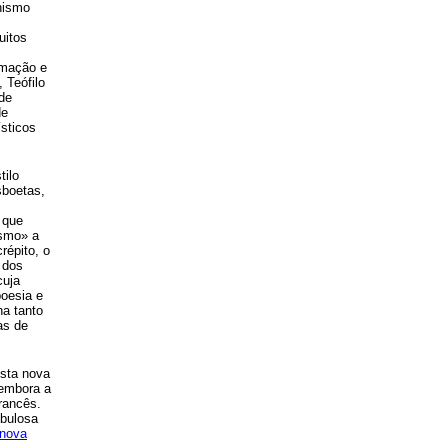
nismo
uitos
rmação e
, Teófilo
de
de
ísticos
tilo
sboetas,
 que
ismo» a
crépito, o
 dos
cuja
poesia e
a tanto
as de
esta nova
 embora a
rancês.
ebulosa
nova