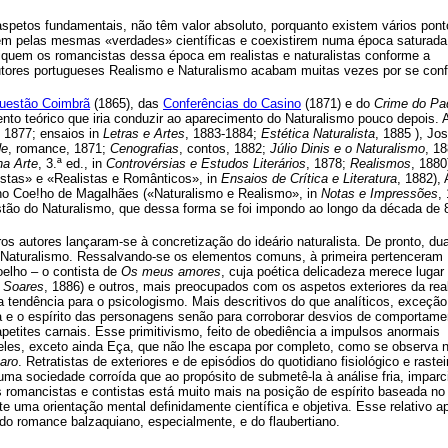
spetos fundamentais, não têm valor absoluto, porquanto existem vários pont
arem pelas mesmas «verdades» científicas e coexistirem numa época saturada
ifiquem os romancistas dessa época em realistas e naturalistas conforme a
tores portugueses Realismo e Naturalismo acabam muitas vezes por se conf
uestão Coimbrã
(1865), das
Conferências do Casino
(1871) e do
Crime do Pa
to teórico que iria conduzir ao aparecimento do Naturalismo pouco depois. 
, 1877; ensaios in
Letras e Artes
, 1883-1884;
Estética Naturalista
, 1885 ), Jo
de
, romance, 1871;
Cenografias
, contos, 1882;
Júlio Dinis e o Naturalismo
, 18
na Arte
, 3.ª ed., in
Controvérsias e Estudos Literários
, 1878;
Realismos
, 1880
stas» e «Realistas e Românticos», in
Ensaios de Crítica e Literatura
, 1882), 
iano Coe!ho de Magalhães («Naturalismo e Realismo», in
Notas e Impressões
,
stão do Naturalismo, que dessa forma se foi impondo ao longo da década de 
tros autores lançaram-se à concretização do ideário naturalista. De pronto, du
 Naturalismo. Ressalvando-se os elementos comuns, à primeira pertenceram
oelho – o contista de
Os meus amores
, cuja poética delicadeza merece lugar 
o Soares
, 1886) e outros, mais preocupados com os aspetos exteriores da rea
tendência para o psicologismo. Mais descritivos do que analíticos, exceção 
e o espírito das personagens senão para corroborar desvios de comportame
etites carnais. Esse primitivismo, feito de obediência a impulsos anormais
s eles, exceto ainda Eça, que não lhe escapa por completo, como se observa 
aro
. Retratistas de exteriores e de episódios do quotidiano fisiológico e rastei
a sociedade corroída que ao propósito de submetê-la à análise fria, imparci
romancistas e contistas está muito mais na posição de espírito baseada no
te uma orientação mental definidamente científica e objetiva. Esse relativo 
a do romance balzaquiano, especialmente, e do flaubertiano.