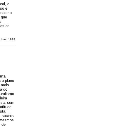
eal, o
oso e
ealismo
m que
e
das as
inhas, 1979
erta
a o plano
, mais
ca do
turalismo
eira
uisa, sem
atitude
sta,
 sociais
s mesmos
s de