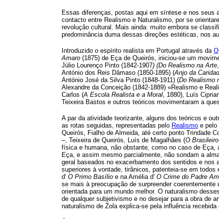
Essas diferenças, postas aqui em síntese e nos seus a
contacto entre Realismo e Naturalismo, por se orient
revolução cultural. Mais ainda: muito embora se class
predominância duma dessas direções estéticas, nos au
Introduzido o espírito realista em Portugal através da
Q
Amaro
(1875) de Eça de Queirós, iniciou-se um movimen
Júlio Lourenço Pinto (1842-1907
) (Do Realismo na Arte
António dos Reis Dâmaso (1850-1895) (
Anjo da Carida
António José da Silva Pinto (1848-1911) (
Do Realismo 
Alexandre da Conceição (1842-1889) «Realismo e Reali
Carlos (
A Escola Realista e a Moral
, 1880), Luís Cipr
Teixeira Bastos e outros teóricos movimentaram a que
A par da atividade teorizante, alguns dos teóricos e ou
as rotas seguidas, representadas pelo
Realismo
e pelo
Queirós, Fialho de Almeida, até certo ponto Trindade C
–, Teixeira de Queirós, Luís de Magalhães (
O Brasileir
física e humana, não obstante, como no caso de Eça, a 
Eça, e assim mesmo parcialmente, não sondam a alma 
geral baseados no exacerbamento dos sentidos e nos ap
superiores à vontade, tirânicos, patenteia-se em todo
d'
O Primo Basílio
e na Amélia d'
O Crime do Padre Am
se mais à preocupação de surpreender coerentemente um
orientada para um mundo melhor. O naturalismo desses 
de qualquer subjetivismo e no desejar para a obra de ar
naturalismo de Zola explica-se pela influência recebid