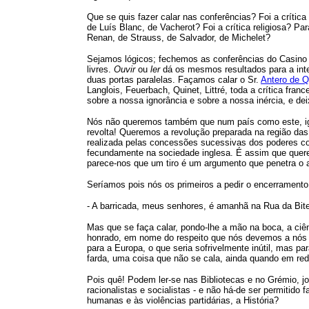
Que se quis fazer calar nas conferências? Foi a crítica 
de Luís Blanc, de Vacherot? Foi a crítica religiosa? Pa
Renan, de Strauss, de Salvador, de Michelet?
Sejamos lógicos; fechemos as conferências do Casin
livres.
Ouvir
ou
ler
dá os mesmos resultados para a inte
duas portas paralelas. Façamos calar o Sr.
Antero de Q
Langlois, Feuerbach, Quinet, Littré, toda a crítica fra
sobre a nossa ignorância e sobre a nossa inércia, e de
Nós não queremos também que num país como este, igno
revolta! Queremos a revolução preparada na região das 
realizada pelas concessões sucessivas dos poderes c
fecundamente na sociedade inglesa. É assim que quere
parece-nos que um tiro é um argumento que penetra o a
Seríamos pois nós os primeiros a pedir o encerramento
- A barricada, meus senhores, é amanhã na Rua da Bites
Mas que se faça calar, pondo-lhe a mão na boca, a ciênci
honrado, em nome do respeito que nós devemos a nós
para a Europa, o que seria sofrivelmente inútil, mas pa
farda, uma coisa que não se cala, ainda quando em redor
Pois quê! Podem ler-se nas Bibliotecas e no Grémio, jor
racionalistas e socialistas - e não há-de ser permitido 
humanas e às violências partidárias, a História?