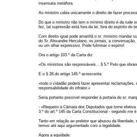
insensata metáfora.
Ao ministro cabia unicamente o direito de fazer process
Do que o ministro não tem o mínimo direito é da rude s
fez, tal supressão está fora da lei, fora do espírito d
Com direito igual pode amanhã o sr. ministro mandar s
do Sr. Alexandre Herculano, os jornais, a conversação
ou um olhar expressivo. Pode fulminar o espirro!
Ora o artigo 103.º da Carta diz:
«Os ministros são responsáveis... § 5.º Pelo que obrar
E o § 28 do artigo 145.º acrescenta:
«todo o cidadão poderá fazer apresentar reclamações, qu
responsabilidade do infrator.»
Seria portanto possível responder à portaria do sr. ma
- «Requeiro à Câmara dos Deputados que torne efetiva a
3.º do art.º 145 da Carta Constitucional - segundo me é 
Tanto em relação ao preletor que abusou da liberdade, 
temos até aqui argumentado com a legalidade.
Agora a equidade: