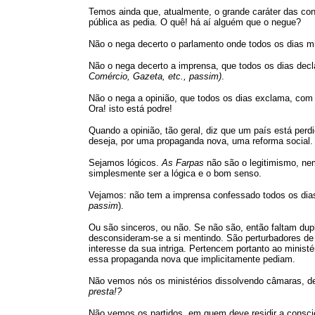
Temos ainda que, atualmente, o grande caráter das con
pública as pedia. O quê! há aí alguém que o negue?
Não o nega decerto o parlamento onde todos os dias mi
Não o nega decerto a imprensa, que todos os dias decl
Comércio, Gazeta, etc., passim)
.
Não o nega a opinião, que todos os dias exclama, com 
Ora! isto está podre!
Quando a opinião, tão geral, diz que um país está per
deseja, por uma propaganda nova, uma reforma social.
Sejamos lógicos.
As Farpas
não são o legitimismo, ne
simplesmente ser a lógica e o bom senso.
Vejamos: não tem a imprensa confessado todos os dias 
passim
).
Ou são sinceros, ou não. Se não são, então faltam du
desconsideram-se a si mentindo. São perturbadores de p
interesse da sua intriga. Pertencem portanto ao ministé
essa propaganda nova que implicitamente pediam.
Não vemos nós os ministérios dissolvendo câmaras, d
presta!?
Não vemos os partidos, em quem deve residir a consc