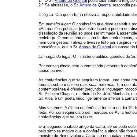
1.º O Sr.
Antero de Quental
podia falar sobre a religião
2.º Se abusasse, o Sr.
Antero de Quental
respondia pel
É lógico. Ora quem torna efetiva a responsabilidade d
Em primeiro lugar:
O comissário que deve assistir a tod
«As reuniões públicas (diz este decreto) podem ser dis
dissolução da reunião só pode ser intimada à assembleia
preletor)». O comissário assistente das conferências, o
nem com gestos. Talvez o tivesse feito por suspiros - 
consciência, que o Sr.
Antero de Quental
abusasse da l
Em segundo lugar:
O ministério público querelou do Sr.
Por consequência nem o comissário presente à conferên
abuso punível.
As conferências que se seguiram foram, uma sobre
crí
terceira sobre o
ensino e as suas reformas
. Em que atac
contemporânea é ofender (segundo a linguagem
rococó
Sr. Pinheiro Chagas, o crânio do Sr. Júlio Machado, e
Sr. Vidal é um poeta lírico ligeiramente inferior a Lam
Mas vejamos! A última conferência foi feita no dia 19 d
feita. Por consequência o ser. marquês de Ávila fechou
conferências que se iam fazer.
Ora, segundo o citado artigo da Carta, só se pode coib
pelo simples motivo que a conferência ainda não fora f
ministro do Reino violou a Carta, se esta palavra
violar