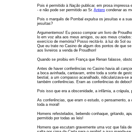
Pois é permitido à
Nação
publicar, em prosa impressa e
- e não pode ser permitido ao Sr.
Antero
condenar as mo
Pois o marquês de Pombal
expulsa
os jesuítas e a sua
jesuítas?
Argumentemos! Eu posso comprar um livro de Proudhon 
lo em voz alta aos meus amigos, ou aos meus criados: 
exercício de memória? Posso recitá-lo. à luz do Sol o
Que eu trate no Casino de algum dos pontos de que s
aos livreiros a venda de Proudhon!
Quando se proibiu em França que Renan falasse, obst
Antes de haver conferências no Casino havia ali
canço
a boca avinhada, cantavam, entre toda a sorte de ges
bestial, a um compasso acanalhado, ridicularizava-se aí
também conferências. Eram as conferências do deboch
Pois isso que era a obscenidade, a infâmia, a crápula,
As conferências, que eram o estudo, o pensamento, a cr
toda a moral!
Homens refestelados, bebendo conhaque, gritando, apupa
permitido por todas as leis!
Homens que escutam gravemente uma voz que fala de jus
salta por cima da
Carta
para o proibir! a
isso
manda-se u