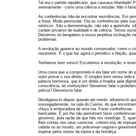
Tal era o partido republicano, que causava hilaridade
serenamente - como uma ciência a estudar. Não o faria
As conferências hão-de encontrar resistências. Em prime
a frase. Moda peninsular. Ora as conferências pela sua
retóricos. São a demonstração, não são a apóstrofe; s
caráter privativo de realidade e de ciência. Temos ouvi
Deixemos no bengaleiro a nossa perpétua inclinação n
problemas.
A revolução aparece ao mundo conservador, como o cris
nazarenos
. É o que faz agora o periódico a
Nação
, qua
Tenhamos bom senso! Escutemos a revolução; e reserve
Uma coisa que a compromete é ela falar em nome do prol
outro provar o seu direito. O simples bom senso indica q
palavra horrorosa, que é um dobre a finados pela digni
consciência, às instituições! Deixemos falar o prolet
polícia? Deixemo-lo falar.
Desdigamo-lo depois quando ele mentir, refutemo-lo qu
sossegadamente, na sala do Casino, do que encontrarmo
chuço à embocadura de uma rua. Fazer conferências - 
barricadas. É por lhe não permitirem fazer conferências 
governos, pela razão de que fala nos
meetings
. E, qua
lhes contas nos seus comícios, cobrem-nos de impropéri
cebola ou ao insulto, um
policeman
segura-o gravement
esperar pelos restos da injúria e da hortaliça.