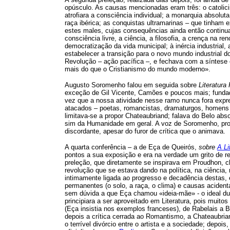
opúsculo. As causas mencionadas eram três: o catolicis
atrofiara a consciência individual; a monarquia absolu
raça ibérica; as conquistas ultramarinas – que tinham 
estes males, cujas consequências ainda então continua
consciência livre, a ciência, a filosofia, a crença na
democratização da vida municipal; à inércia industrial, 
estabelecer a transição para o novo mundo industrial d
Revolução – ação pacífica –, e fechava com a síntese
mais do que o Cristianismo do mundo moderno».
Augusto Soromenho falou em seguida sobre
Literatura
exceção de Gil Vicente, Camões e poucos mais; fundad
vez que a nossa atividade nesse ramo nunca fora expr
atacados – poetas, romancistas, dramaturgos, homens
limitava-se a propor Chateaubriand; falava do Belo abso
sim da Humanidade em geral. A voz de Soromenho, pro
discordante, apesar do furor de crítica que o animava.
A quarta conferência – a de Eça de Queirós,
sobre
A Li
pontos a sua exposição e era na verdade um grito de rev
preleção, que diretamente se inspirava em Proudhon, c
revolução que se estava dando na política, na ciência,
intimamente ligada ao progresso e decadência destas, 
permanentes (o solo, a raça, o clima) e causas acidenta
sem dúvida a que Eça chamou «ideia-mãe» - o ideal du
principiara a ser aproveitado em Literatura, pois muito
(Eça insistia nos exemplos franceses), de Rabelais a B
depois a crítica cerrada ao Romantismo, a Chateaubria
o terrível divórcio entre o artista e a sociedade; depo