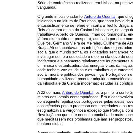
Série de conferências realizadas em Lisboa, na primave
vanguarda.
O grande impulsionador foi
Antero de Quental
, que cheg
iniciando-o na leitura de Proudhon, que tanto havia de 
entusiasticamente se refere em carta a Teófilo Braga,
Reis alugaram a sala do Casino Lisbonense, no largo da
trabalhava Alberto de Queirós, irmão do romancista, e
já fora distribuído em prospeto), assinado por doze no
Queirós, Germano Vieira de Meireles, Guilherme de Aze
Braga. Ali se apontavam as intenções dos organizador
social que o mundo sofria, os signatários sentiam-se n
investigar como a sociedade é e como ela deve de ser»;
indiferença e alheamento relativamente às prementes 
criminosa e esterilizadora das energias vitais da naç
onde tenham voz as ideias e os trabalhos que caracte
social, moral e política dos povos; ligar Portugal com
humanidade civilizada; procurar adquirir a consciência
da Filosofia e da Ciência modernas; estudar as condiçõ
A 22 de maio,
Antero de Quental
fez a primeira confer
relatos dos jornais contemporâneos. Era o desenvolvime
consequente repulsa dos portugueses pelas ideias nova
consciências para o progresso das sociedades e os res
estigmatizava a vergonhosa exceção que Portugal consti
Revolução no que este conceito continha de mais nobr
que meditassem nos problemas que iam ser propostos, 
conferencistas.
A segunda preleção, realizada dias depois, foi ainda de