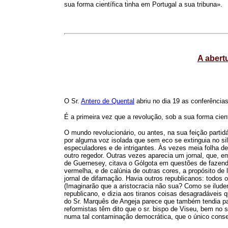
sua forma científica tinha em Portugal a sua tribuna».
A abert
O Sr.
Antero de Quental
abriu no dia 19 as conferência
É a primeira vez que a revolução, sob a sua forma cient
O mundo revolucionário, ou antes, na sua feição partidá
por alguma voz isolada que sem eco se extinguia no sil
especuladores e de intrigantes. Às vezes meia folha de 
outro regedor. Outras vezes aparecia um jornal, que, em
de Guernesey, citava o Gólgota em questões de fazenda,
vermelha, e de calúnia de outras cores, a propósito de 
jornal de difamação. Havia outros republicanos: todos 
(Imaginarão que a aristocracia não sua? Como se ilud
republicano, e dizia aos tiranos coisas desagradáveis 
do Sr. Marquês de Angeja parece que também tendia pa
reformistas têm dito que o sr. bispo de Viseu, bem no s
numa tal contaminação democrática, que o único conser