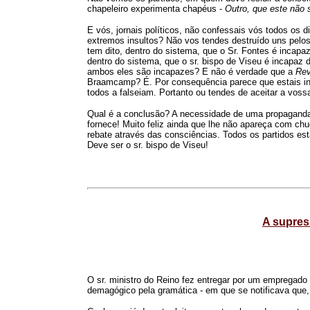
chapeleiro experimenta chapéus -
Outro, que este não 
E vós, jornais políticos, não confessais vós todos os 
extremos insultos? Não vos tendes destruído uns pelos
tem dito, dentro do sistema, que o Sr. Fontes é incapa
dentro do sistema, que o sr. bispo de Viseu é incapaz 
ambos eles são incapazes? E não é verdade que a
Re
Braamcamp? É. Por consequência parece que estais inut
todos a falseiam. Portanto ou tendes de aceitar a vos
Qual é a conclusão? A necessidade de uma propaganda 
fornece! Muito feliz ainda que lhe não apareça com ch
rebate através das consciências. Todos os partidos es
Deve ser o sr. bispo de Viseu!
A supres
O sr. ministro do Reino fez entregar por um empregado d
demagógico pela gramática - em que se notificava que