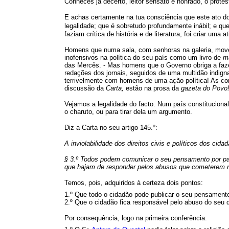
Conheces já decerto, leitor sensato e honrado, o prote
E achas certamente na tua consciência que este ato d
legalidade; que é sobretudo profundamente inábil;
e qu
faziam crítica de história e de literatura, foi criar uma a
Homens que numa sala, com senhoras na galeria, movem 
inofensivos na política do seu país como um livro de
m
das Mercês. - Mas homens que o Governo obriga a faze
redações dos jornais, seguidos de uma multidão indig
terrivelmente com homens de uma ação política! As con
discussão da
Carta,
estão na prosa da
gazeta do Povo
Vejamos a legalidade do facto. Num país constituciona
o charuto, ou para tirar dela um argumento.
Diz a Carta no seu artigo 145.º:
A inviolabilidade dos direitos civis e políticos dos cid
§ 3.º Todos podem comunicar o seu pensamento por pal
que hajam de responder pelos abusos que cometerem no
Temos, pois, adquiridos à certeza dois pontos:
1.º Que todo o cidadão pode publicar o seu pensament
2.º Que o cidadão fica responsável pelo abuso do seu di
Por consequência, logo na primeira conferência: