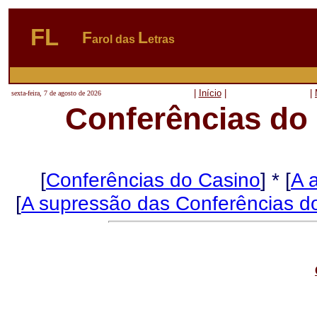
FL
F
L
arol das
etras
|
Início
|
|
sexta-feira, 7 de agosto de 2026
Conferências do
[
Conferências do Casino
] * [
A 
[
A supressão das Conferências d