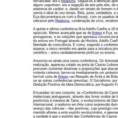
oficializada: era o
Realismo
. Seguia-se a definição ap
alguns supunham: era a negação da arte pela arte, da r
anatomia do caráter; e, dando um retrato do homem e 
servia o ideal do seu tempo. Bela, justa, verdadeira, a
Eça documentava-se com a
Bovary
, com os quadros d
salvasse pelo
Realismo
, condenação do vício, revalori
A quinta e última conferência fê-la Adolfo Coelho a 19
opúsculo. Menos avançada que as de
Antero
e Eça, es
portuguesas, e as soluções que apontava circunscrevia
do ensino em Portugal através da História, Adolfo Coe
liberdade de consciência. E como, segundo o conferenc
esperar, o único remédio era apelar para a iniciativa p
cientifico – único verdadeiramente profícuo no ensino.
Anunciou-se ainda uma sexta conferência,
Os historiad
realização, apareceu colado na porta do Casino Lisbon
procuram sustentar doutrinas e proposições que atacam a
violenta celeuma; lavrou-se imediatamente um protesto
terrível carta de
Antero
«ao Marquês de Ávila e de Bolam
se as outras conferências previstas:
O Socialismo
, po
Dedução Positiva da Ideia Democrática
, por Augusto F
Encaradas no seu conjunto, as «Conferências do Casin
intelectuais portugueses, através dos livros vindos de fo
positivista à maneira de Taine, o evolucionismo de Dar
Internacional, o realismo em Arte como expressão dum 
avanço das ciências – das positivas, cujo prestígio c
mantido alheias a este espírito revolucionário, e ape
a verdade é que o espírito das Conferências do Casin