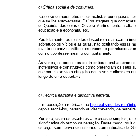
c) Crítica social e de costumes.
Cedo se comprometeram
os realistas portugueses c
que se lhe aproveitasse. Daí os ataques que começara
de Queirós, das obras e Oliveira Martins contra a alta e
educação e a economia, etc.
Paralelamente, os realistas descobrem e atacam a imo
sobretudo os vícios e as taras, não ocultando essas m
revista de cariz científico, esforçam-se por relaciona
com o tipo desse mesmo comportamento.
Às vezes, os processos desta crítica moral acabam el
inofensivos e construtivos como pretendiam os seus au
que por ela se viam atingidas como se se olhassem n
longo de uma estrada»?
d) Técnica narrativa e descritiva perfeita.
Em oposição à retórica e ao
hiperbolismo dos românti
depois recriá-los, narrando ou descrevendo, de maneira 
Por isso, usam os escritores a expressão simples, o t
significativa do tempo da narração. Deste modo, os lug
esforço, sem convencionalismos, com naturalidade. S