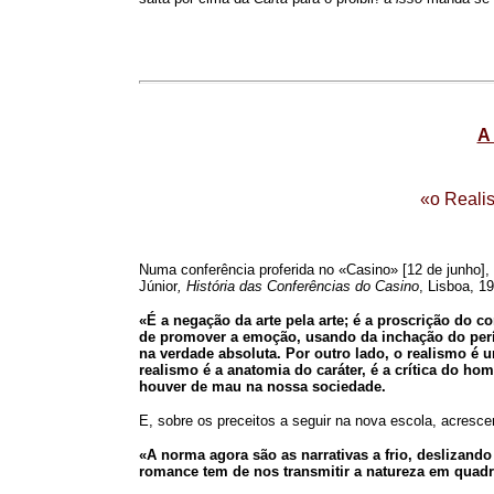
A
«o Reali
Numa conferência proferida no «Casino» [12 de junho],
Júnior
, História das Conferências do Casino
, Lisboa, 1
«É a negação da arte pela arte; é a proscrição do co
de promover a emoção, usando da inchação do períod
na verdade absoluta. Por outro lado, o realismo é
realismo é a anatomia do caráter, é a crítica do h
houver de mau na nossa sociedade.
E, sobre os preceitos a seguir na nova escola, acres
«A norma agora são as narrativas a frio, deslizan
romance tem de nos transmitir a natureza em quadro