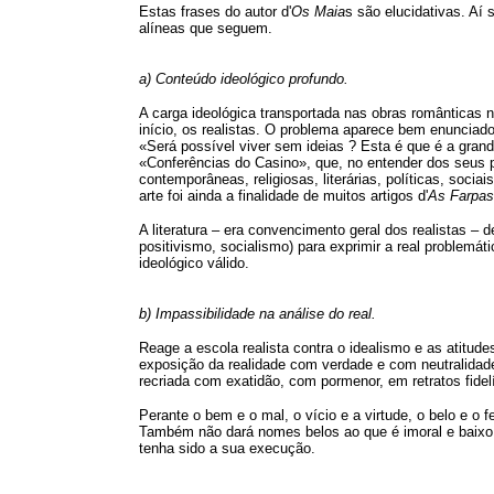
Estas frases do autor d'
Os Maia
s são elucidativas. Aí 
alíneas que seguem.
a) Conteúdo ideológico profundo.
A carga ideológica transportada nas obras românticas 
início, os realistas. O problema aparece bem enunciad
«Será possível viver sem ideias ? Esta é que é a gran
«Conferências do Casino», que, no entender dos seus 
contemporâneas, religiosas, literárias, políticas, soci
arte foi ainda a finalidade de muitos artigos d'
As Farpas
A literatura – era convencimento geral dos realistas – 
positivismo, socialismo) para exprimir a real problem
ideológico válido.
b) Impassibilidade na análise do real.
Reage a escola realista contra o idealismo e as atitud
exposição da realidade com verdade e com neutralidade
recriada com exatidão, com pormenor, em retratos fide
Perante o bem e o mal, o vício e a virtude, o belo e o 
Também não dará nomes belos ao que é imoral e baixo,
tenha sido a sua execução.