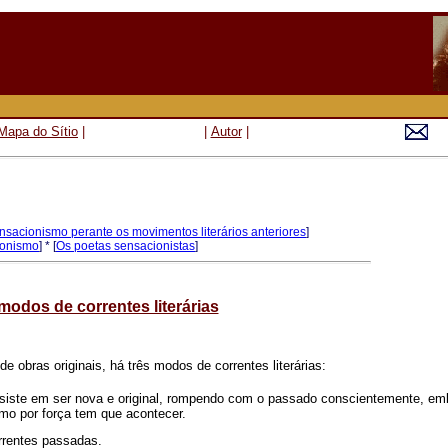
Mapa do Sítio
|
|
Autor
|
nsacionismo perante os movimentos literários anteriores
]
ionismo
] * [
Os poetas sensacionistas
]
modos de correntes literárias
e obras originais, há três modos de correntes literárias:
onsiste em ser nova e original, rompendo com o passado conscientemente, em
omo por força tem que acontecer.
orrentes passadas.