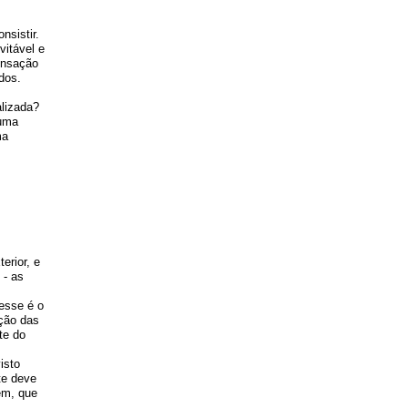
nsistir.
vitável e
ensação
dos.
alizada?
 uma
ma
erior, e
 - as
esse é o
ação das
te do
isto
te deve
em, que