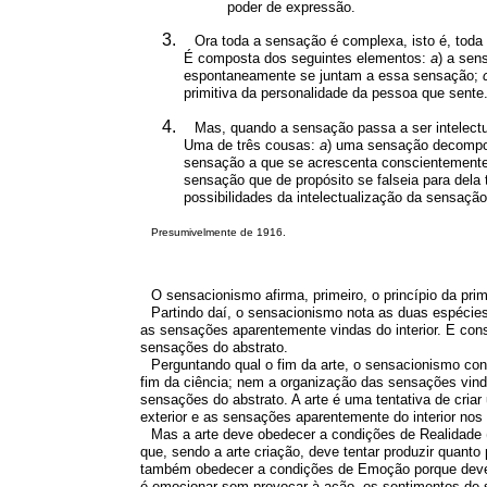
poder de expressão.
Ora toda a sensação é complexa, isto é, toda
É composta dos seguintes elementos:
a
) a sen
espontaneamente se juntam a essa sensação;
primitiva da personalidade da pessoa que sente
Mas, quando a sensação passa a ser intelectu
Uma de três cousas:
a
) uma sensação decompost
sensação a que se acrescenta conscientemente 
sensação que de propósito se falseia para dela t
possibilidades da intelectualização da sensação
Presumivelmente de 1916.
O sensacionismo afirma, primeiro, o princípio da pri
Partindo daí, o sensacionismo nota as duas espécie
as sensações aparentemente vindas do interior. E cons
sensações do abstrato.
Perguntando qual o fim da arte, o sensacionismo con
fim da ciência; nem a organização das sensações vindas
sensações do abstrato. A arte é uma tentativa de cria
exterior e as sensações aparentemente do interior nos
Mas a arte deve obedecer a condições de Realidade (
que, sendo a arte criação, deve tentar produzir quant
também obedecer a condições de Emoção porque deve 
é emocionar sem provocar à ação, os sentimentos de 