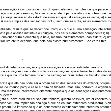
 a sensação é composta de mais do que o elemento simples de que parece co
sação do objeto sentido;
b
) a recordação de objetos análogos e outros que ine
c
) a vaga sensação do estado de alma em que tal sensação se sente;
d
) a s
. A mais simples das sensações inclui, sem que se sinta, estes elementos to
alizada, resulta que se decompõe. Porque - o que é uma sensação intelectu
a pela análise instintiva ou dirigida, nos seus elementos componentes;
b
)
qualquer outro elemento que nela, mesmo indistintamente, não existe;
c
) u
irar um efeito definido, que nela não existe primitivamente. São estas três
.
*
mordialidade da sensação - que a sensação é a única realidade para nós.
s de sensações que podemos ter - as sensações aparentemente vindas do ext
tata que há uma terceira ordem de sensações resultantes do trabalho mental
stata que ele não pode ser a organização das sensações do exterior, porque 
 do interior, porque esse é o fim da filosofia; mas sim, portanto, a organiz
r uma realidade inteiramente diferente daquela que as sensações aparentemen
 sugerem.
isto é, deve produzir cousas que tenham, quanto possível, um ar concreto, v
o possível uma impressão análoga à que as cousas exteriores produzem). A ar
produzir a impressão que os sentimentos exclusivamente interiores produz
sonhos, entende-se, que são os sentimentos no seu mais puro estado.