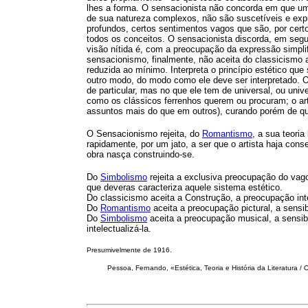
lhes a forma. O sensacionista não concorda em que um
de sua natureza complexos, não são suscetíveis e exp
profundos, certos sentimentos vagos que são, por certo
todos os conceitos. O sensacionista discorda, em segu
visão nítida é, com a preocupação da expressão simplif
sensacionismo, finalmente, não aceita do classicismo a
reduzida ao mínimo. Interpreta o princípio estético qu
outro modo, do modo como ele deve ser interpretado. 
de particular, mas no que ele tem de universal, ou unive
como os clássicos ferrenhos querem ou procuram; o art
assuntos mais do que em outros), curando porém de que 
O Sensacionismo rejeita, do
Romantismo
, a sua teori
rapidamente, por um jato, a ser que o artista haja con
obra nasça construindo-se.
Do
Simbolismo
rejeita a exclusiva preocupação do vago,
que deveras caracteriza aquele sistema estético.
Do classicismo aceita a Construção, a preocupação inte
Do
Romantismo
aceita a preocupação pictural, a sensib
Do
Simbolismo
aceita a preocupação musical, a sensibi
intelectualizá-la.
Presumivelmente de 1916.
Pessoa
, Fernando, «Estética, Teoria e História da Literatura 