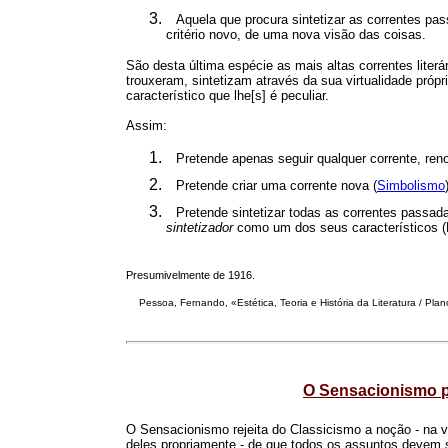
Aquela que procura sintetizar as correntes pas
critério novo, de uma nova visão das coisas.
São desta última espécie as mais altas correntes literá
trouxeram, sintetizam através da sua virtualidade próp
característico que lhe[s] é peculiar.
Assim:
Pretende apenas seguir qualquer corrente, ren
Pretende criar uma corrente nova (
Simbolismo
Pretende sintetizar todas as correntes passada
sintetizador
como um dos seus característicos (R
Presumivelmente de 1916.
Pessoa
, Fernando, «Estética, Teoria e História da Literatura / Pl
O Sensacionismo pe
O Sensacionismo rejeita do Classicismo a noção - na v
deles propriamente - de que todos os assuntos devem 