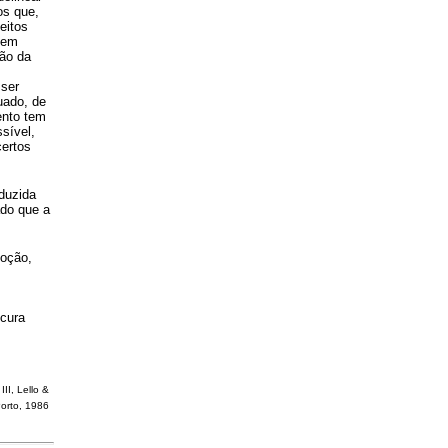
os que,
eitos
 nem
ção da
 ser
uado, de
ento tem
ssível,
certos
oduzida
ado que a
moção,
ocura
 III, Lello &
Porto, 1986