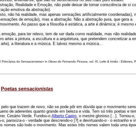
 Abstração, Realidade e Emoção, não pode deixar de tomar consciência de si 
zação emotiva da abstração).
esto, não há realidade, mas apenas sensações artificialmente coordenadas), 
ensações de emoção), mas a abstração. Não a abstração pura, que gera a
 movimento. Ao passo que a filosofia é estática, a arte é dinâmica; é mesmo
 emoção, para ter relevo, tem de ser dada como realidade, mas não realidad
ro artes a pintura, a escultura e a arquitetura, que pretendem concretizar a 
 arte), a literatura e a música. E talvez mesmo a música...
a / Princípios do Sensacionismo» in
Obras de Fernando Pessoa
, vol. III, Lello & Irmão - Editores,
Poetas
sensacionistas
er pelo que trazem de novo, não se pode pôr em dúvida que o movimento sens
equeno de aderentes quanto grande em beleza e vida. Tem só três poetas e t
rer, Cesário Verde. Fundou-o
Alberto Caeiro
, o mestre glorioso [...]. Tornou-o,
-o, paroxiza-o - verdade que descrendo-o [?] e devirtuando-o - o estranho e i
três nomes são todo o movimento. Mas estes três nomes valem toda uma épo