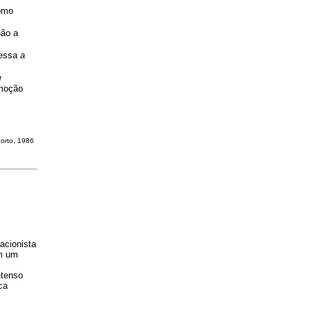
como
não a
 essa
a
e
emoção
 Porto, 1986
acionista
em um
ntenso
ca