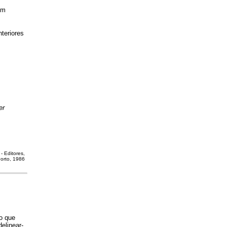
um
nteriores
er
o - Editores,
orto, 1986
o que
elinear-