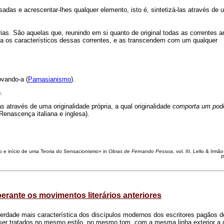
sadas e acrescentar-lhes qualquer elemento, isto é, sintetizá-las através de 
rias. São aquelas que, reunindo em si quanto de original todas as correntes a
ria os característicos dessas correntes, e as transcendem com um qualquer
ovando-a (
Parnasianismo
).
).
s através de uma originalidade própria, a qual originalidade
comporta um pod
enascença italiana e inglesa).
ano e início de uma Teoria do Sensacionismo» in
Obras de Fernando Pessoa
, vol. III, Lello & Irmã
P
rante os movimentos literários anteriores
erdade mais característica dos discípulos modernos dos escritores pagãos d
ser tratados no mesmo estilo, no mesmo tom, com a mesma linha exterior a d