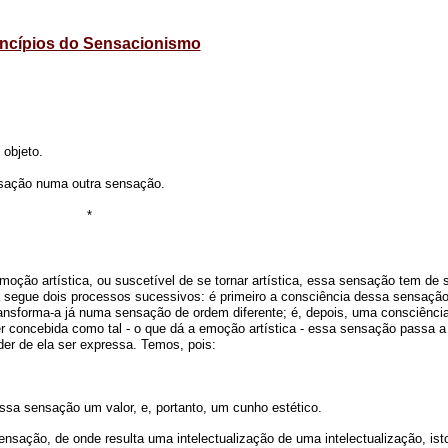
incípios do Sensacionismo
objeto.
nsação numa outra sensação.
*
ção artística, ou suscetível de se tornar artística, essa sensação tem de 
a segue dois processos sucessivos: é primeiro a consciência dessa sensação
ansforma-a já numa sensação de ordem diferente; é, depois, uma consciênci
r concebida como tal - o que dá a emoção artística - essa sensação passa a
der de ela ser expressa. Temos, pois:
ssa sensação um valor, e, portanto, um cunho estético.
sação, de onde resulta uma intelectualização de uma intelectualização, isto