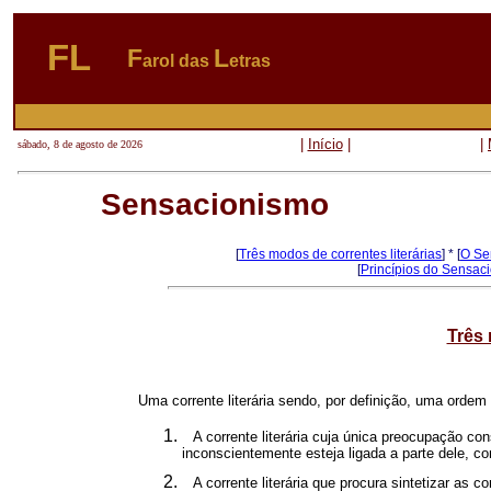
FL
F
L
arol das
etras
|
Início
|
|
sábado, 8 de agosto de 2026
Sensacionismo
[
Três modos de correntes literárias
] * [
O Se
[
Princípios do Sensac
Três 
Uma corrente literária sendo, por definição, uma ordem d
A corrente literária cuja única preocupação c
inconscientemente esteja ligada a parte dele, c
A corrente literária que procura sintetizar as c