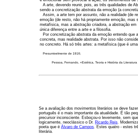
A arte, devendo reunir, pois, as três qualidades de
sendo a concretização abstrata da emoção (a concreti
Assim, a arte tem por assunto, não a realidade (de r
emoção (de resto, não há propriamente emoção, mas s
metafísica, mas a abstração criadora, a abstração em
única
diferença entre a arte e a filosofia.
Por concretização abstrata da emoção entendo que a
concreta, mas realidade abstrata. Por isso não conside
no concreto. Há só três artes: a metafísica (que é uma
Presumivelmente de 1916;
Pessoa
, Fernando, «Estética, Teoria e História da Literatur
Se a avaliação dos movimentos literários se deve faz
português é o mais importante da atualidade. É tão p
precursor inconsciente. Esboçou-o levemente, sem que
logicamente, neoclássico o Dr.
Ricardo Reis
. Moderniza
poeta que é
Álvaro de Campos
. Estes quatro - estes 
literária.