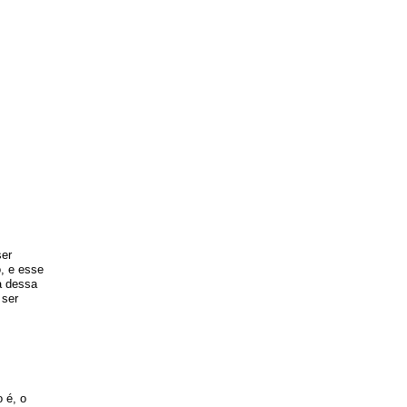
ser
, e esse
a dessa
 ser
 é, o