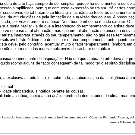
a obra de arte haja sempre de ser simples, porque há sentimentos e conceit
ressão simplificada, sem que com essa expressão se traiam. Há certos conc
, suscetíveis de tal tratamento literário; mas não são todos os sentimentos
ida, da atitude clássica pela limitação da sua visão das cousas. A preocupa
icada, por vezes um erro estético. Nem tudo é nítido no mundo exterior. O
 sua teoria basilar - a de que a intervenção do temperamento do artista deve
e serve de base a tal afirmação, mas que em tal afirmação se encontra desvirt
O artista interpreta através do seu temperamento, não no que esse temperam
rsalizável. Isto é diferente de eliminar o fator temperamental tanto quanto po
ista deve, pelo contrário, acentuar muito o fator temperamental (embora em 
não sejam os lados inuniversalizáveis desse fator que utilize.
a básica do «momento de inspiração». Não crê que a obra de arte deva ser pr
seguido (como alguns de facto conseguem) de tal modo ter o espírito disciplin
 a exclusiva atitude lírica, e, sobretudo, a subordinação da inteligência à e
lectual.
ilidade simpatética, sintética perante as cousas.
lidade analítica; aceita a sua análise profunda dos estados de alma, mas pr
/ O Sensacionismo perante os movimentos literários anteriores» in
Obras de Fernando Pessoa
, vol.
Irmão - Editores, 