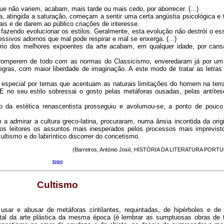
ue não variem, acabam, mais tarde ou mais cedo, por aborrecer. (...)
a, atingida a saturação, começam a sentir uma certa angústia psicológica e 
ais e de darem ao público criações de interesse.
zendo evolucionar os estilos. Geralmente, esta evolução não destrói o ess
sivos adornos que mal pode respirar e mal se enxerga. (...)
brio dos melhores expoentes da arte acabam, em qualquer idade, por cans
m romperem de todo com as normas do Classicismo, enveredaram já por u
gras, com maior liberdade de imaginação. A este modo de tratar as letras
 especial por temas que acentuam as naturais limitações do homem na terra
 no seu estilo sobressai o gosto pelas metáforas ousadas, pelas antítes
o da estética renascentista prosseguiu e avolumou-se, a ponto de pouc
a admirar a cultura greco-latina, procuraram, numa ânsia incontida da origi
aos leitores os assuntos mais inesperados pelos processos mais imprevist
ultismo e do labiríntico discorrer do concetismo.
(Barreiros, António José, HISTÓRIA DA LITERATURA PORTU
topo
Cultismo
a usar e abusar de metáforas cintilantes, requintadas, de hipérboles e de
tal da arte plástica da mesma época (é lembrar as sumptuosas obras de 