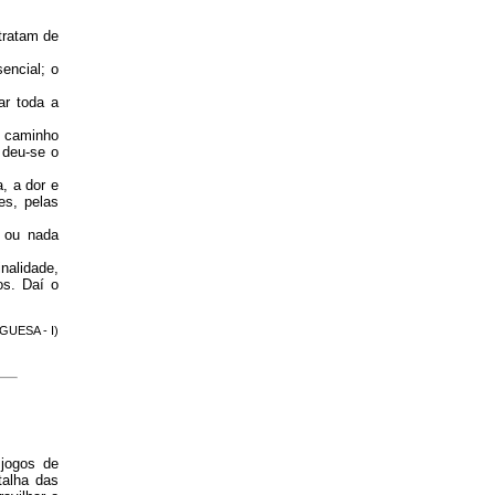
tratam de
encial; o
ar toda a
m caminho
 deu-se o
, a dor e
es, pelas
o ou nada
nalidade,
os. Daí o
GUESA - I)
 jogos de
talha das