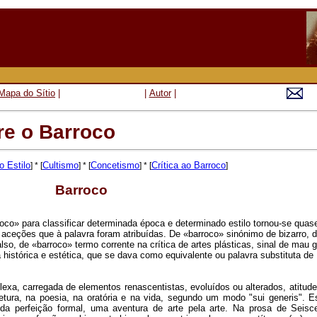
Mapa do Sítio
|
|
Autor
|
re o Barroco
 Estilo
Cultismo
Concetismo
Crítica ao Barroco
] * [
] * [
] * [
]
Barroco
oco» para classificar determinada época e determinado estilo tornou-se quas
aceções que à palavra foram atribuídas. De «barroco» sinónimo de bizarro, 
so, de «barroco» termo corrente na crítica de artes plásticas, sinal de mau 
 histórica e estética, que se dava como equivalente ou palavra substituta de
plexa, carregada de elementos renascentistas, evoluídos ou alterados, atitude
tetura, na poesia, na oratória e na vida, segundo um modo "sui generis". 
 da perfeição formal, uma aventura de arte pela arte. Na prosa de Seisc