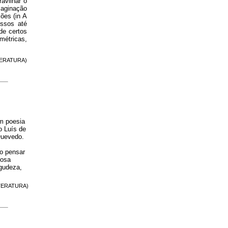
avilhar o
maginação
ões (in A
ssos até
de certos
métricas,
ITERATURA)
em poesia
 Luís de
Quevedo.
 o pensar
rosa
agudeza,
LITERATURA)