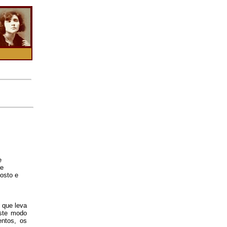
e
de
gosto e
 que leva
Este modo
entos, os