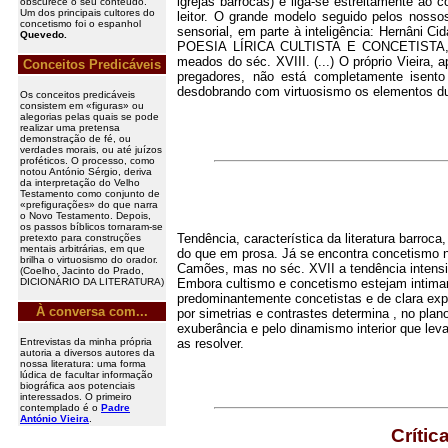
igrejas barrocas) e liga-se estreitamente ao
obscurece o seu conteúdo.
Um dos principais cultores do
leitor. O grande modelo seguido pelos nosso
concetismo foi o espanhol
sensorial, em parte à inteligência: Hernâni C
Quevedo.
POESIA LÍRICA CULTISTA E CONCETISTA, Li
meados do séc. XVIII. (...) O próprio Vieir
Conceitos Predicáveis
pregadores, não está completamente isento 
desdobrando com virtuosismo os elementos d
Os conceitos predicáveis
consistem em «figuras» ou
alegorias pelas quais se pode
realizar uma pretensa
demonstração de fé, ou
verdades morais, ou até juízos
proféticos. O processo, como
notou António Sérgio, deriva
da interpretação do Velho
Testamento como conjunto de
«prefigurações» do que narra
o Novo Testamento. Depois,
os passos bíblicos tornaram-se
Tendência, característica da literatura barro
pretexto para construções
mentais arbitrárias, em que
do que em prosa. Já se encontra concetismo
brilha o virtuosismo do orador.
Camões, mas no séc. XVII a tendência intensi
(Coelho, Jacinto do Prado,
DICIONÁRIO DA LITERATURA)
Embora cultismo e concetismo estejam intimam
predominantemente concetistas e de clara expr
À conversa com...
por simetrias e contrastes determina , no plan
exuberância e pelo dinamismo interior que leva
Entrevistas da minha própria
as resolver.
autoria a diversos autores da
nossa literatura: uma forma
lúdica de facultar informação
biográfica aos potenciais
interessados. O primeiro
contemplado é o
Padre
António Vieira
.
Crític