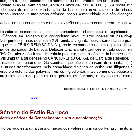
rias, em frações sabiamente bimembres ou trimembres, em antíteses (...).
podem fixar-se, sem rigidez, entre os anos de 1580 e 1680. (...) A prosa ati
o novo de ritmo e estruturação da frase, num novo sistema de articu
 prosa «barroca» é uma prosa artística; possui a maturidade que não alcançar
Vieira - no seu concetismo e na valorização da palavra como verbo - «logos»
osadores seiscentistas, nem o concetismo obscureceu o significado 
e Gôngora se agigantou; o gongorismo levou muitos poetas ou pseudo-p
Nos primeiros anos do século XVII ainda a voga da poesia camoniana é grand
oco que é a FÉNIX RENASCIDA (v.), onde encontramos muitas glosas de p
ande teorizador do barroco, Baltazar Gracián, cita Camões a título document
 Talvez não fosse descabido procurar, pois, a génese do barroco por
 vislumbrar já tal génese no CANCIONEIRO GERAL de Garcia de Resende.
maiores e menores de Seiscentos, que não se cansam de o imitar. (...
as, nugas transformadas, pela capacidade dialética do verbo, em filigranas 
verso e a eufonia das palavras - eis os ingredientes mais comuns da poética 
lantejoulas; eram de prata os rios, pérolas as lágrimas, e havia ouro e dia
(Belchior, Maria de Lurdes, DICIONÁRIO DE 
topo
Génese do Estilo Barroco
alores estéticos do Renascimento e a sua transformação
stilo barroco está uma transformação dos valores formais do Renascimento a