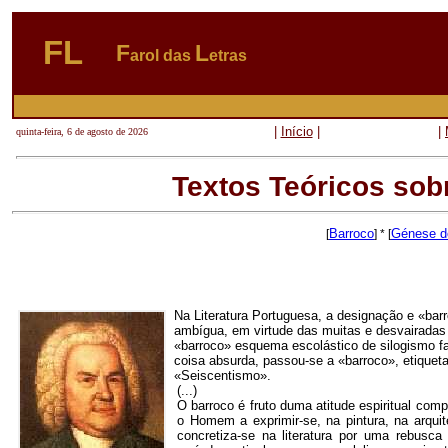
FL
F
L
arol das
etras
|
Início
|
|
quinta-feira, 6 de agosto de 2026
Textos Teóricos sob
Barroco
Génese do
[
] * [
Na Literatura Portuguesa, a designação e «barr
ambígua, em virtude das muitas e desvairadas 
«barroco» esquema escolástico de silogismo fal
coisa absurda, passou-se a «barroco», etiqueta
«Seiscentismo».
(...)
O barroco é fruto duma atitude espiritual com
o Homem a exprimir-se, na pintura, na arqui
concretiza-se na literatura por uma rebusca