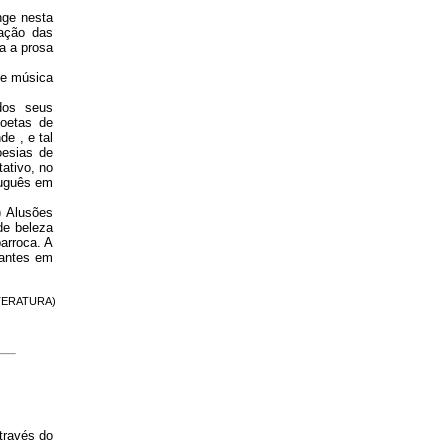
nge nesta
lação das
a a prosa
 e música
dos seus
oetas de
e , e tal
oesias de
ativo, no
tuguês em
) Alusões
de beleza
barroca. A
mantes em
LITERATURA)
través do