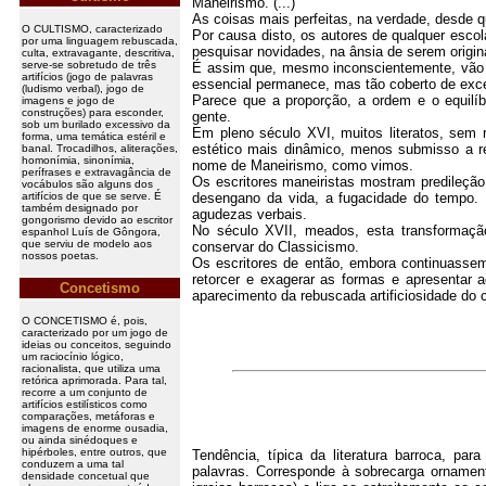
Maneirismo. (...)
As coisas mais perfeitas, na verdade, desde q
O CULTISMO, caracterizado
Por causa disto, os autores de qualquer escol
por uma linguagem rebuscada,
pesquisar novidades, na ânsia de serem origin
culta, extravagante, descritiva,
serve-se sobretudo de três
É assim que, mesmo inconscientemente, vão fa
artifícios (jogo de palavras
essencial permanece, mas tão coberto de exces
(ludismo verbal), jogo de
Parece que a proporção, a ordem e o equilí
imagens e jogo de
construções) para esconder,
gente.
sob um burilado excessivo da
Em pleno século XVI, muitos literatos, se
forma, uma temática estéril e
estético mais dinâmico, menos submisso a re
banal. Trocadilhos, aliterações,
homonímia, sinonímia,
nome de Maneirismo, como vimos.
perífrases e extravagância de
Os escritores maneiristas mostram predileção
vocábulos são alguns dos
artifícios de que se serve. É
desengano da vida, a fugacidade do tempo. E
também designado por
agudezas verbais.
gongorismo devido ao escritor
No século XVII, meados, esta transformaçã
espanhol Luís de Gôngora,
que serviu de modelo aos
conservar do Classicismo.
nossos poetas.
Os escritores de então, embora continuassem 
retorcer e exagerar as formas e apresentar 
Concetismo
aparecimento da rebuscada artificiosidade do c
O CONCETISMO é, pois,
caracterizado por um jogo de
ideias ou conceitos, seguindo
um raciocínio lógico,
racionalista, que utiliza uma
retórica aprimorada. Para tal,
recorre a um conjunto de
artifícios estilísticos como
comparações, metáforas e
imagens de enorme ousadia,
ou ainda sinédoques e
hipérboles, entre outros, que
Tendência, típica da literatura barroca, par
conduzem a uma tal
palavras. Corresponde à sobrecarga ornamen
densidade concetual que