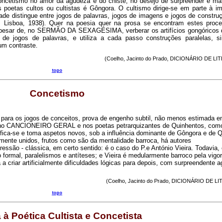
 concetismo no amor da agudeza e do chiste, no desejo de surpreender e mar
s poetas cultos ou cultistas é Gôngora. O cultismo dirige-se em parte à i
idade distingue entre jogos de palavras, jogos de imagens e jogos de construç
sboa, 1938). Quer na poesia quer na prosa se encontram estes proce
a, apesar de, no SERMÃO DA SEXAGÉSIMA, verberar os artifícios gongóricos 
de jogos de palavras, e utiliza a cada passo construções paralelas, si
um contraste.
(Coelho, Jacinto do Prado, DICIONÁRIO DE L
topo
Concetismo
ca, para os jogos de conceitos, prova de engenho subtil, não menos estimada 
 no CANCIONEIRO GERAL e nos poetas petrarquizantes de Quinhentos, como
fica-se e toma aspetos novos, sob a influência dominante de Gôngora e de 
ente unidos, frutos como são da mentalidade barroca, há autores
essão - clássica, em certo sentido: é o caso do P.e António Vieira. Todavia,
o formal, paralelismos e antíteses; e Vieira é medularmente barroco pela vigo
 a criar artificialmente dificuldades lógicas para depois, com surpreendente 
(Coelho, Jacinto do Prado, DICIONÁRIO DE 
topo
a à Poética Cultista e Concetista