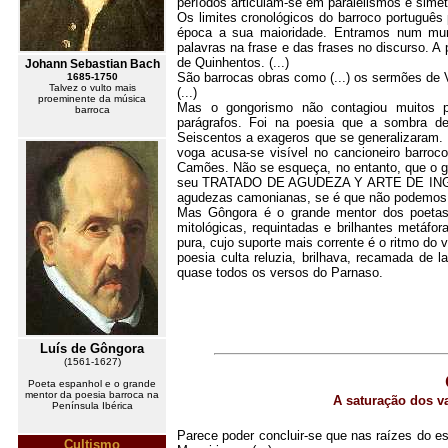
períodos articulam-se em paralelismos e simet
Os limites cronológicos do barroco português 
época a sua maioridade. Entramos num mund
palavras na frase e das frases no discurso. A
de Quinhentos. (...)
Johann Sebastian Bach
São barrocas obras como (...) os sermões de 
1685-1750
Talvez o vulto mais
(...)
proeminente da música
Mas o gongorismo não contagiou muitos pr
barroca
parágrafos. Foi na poesia que a sombra d
Seiscentos a exageros que se generalizaram. 
voga acusa-se visível no cancioneiro barr
Camões. Não se esqueça, no entanto, que o gr
seu TRATADO DE AGUDEZA Y ARTE DE INGENIO.
agudezas camonianas, se é que não podemos
Mas Gôngora é o grande mentor dos poetas 
mitológicas, requintadas e brilhantes metáfor
pura, cujo suporte mais corrente é o ritmo do 
poesia culta reluzia, brilhava, recamada de 
quase todos os versos do Parnaso.
Luís de Gôngora
(1561-1627)
Poeta espanhol e o grande
mentor da poesia barroca na
A saturação dos v
Península Ibérica
Parece poder concluir-se que nas raízes do e
Cultismo