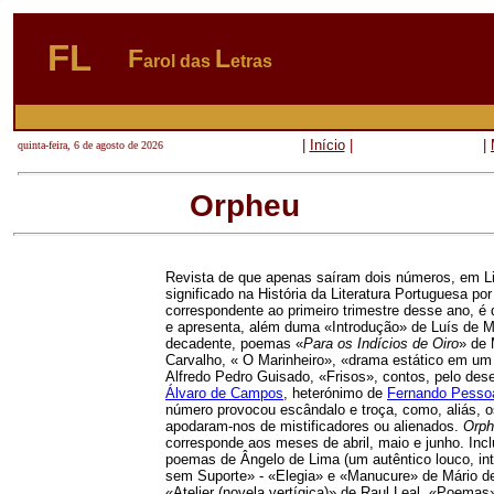
FL
F
L
arol das
etras
|
Início
|
|
quinta-feira, 6 de agosto de 2026
Orpheu
Revista de que apenas saíram dois números, em L
significado na História
da Literatura Portuguesa por
correspondente ao primeiro trimestre desse ano, é 
e apresenta, além duma «Introdução» de Luís de M
decadente, poemas «
Para os Indícios de Oiro
» de 
Carvalho, « O Marinheiro», «drama estático em u
Alfredo Pedro Guisado, «Frisos», contos, pelo de
Álvaro de Campos
, heterónimo de
Fernando Pesso
número provocou escândalo e troça, como, aliás, 
apodaram-nos de mistificadores ou alienados.
Orph
corresponde aos meses de abril, maio e junho. Inclu
poemas de Ângelo de Lima (um autêntico louco, i
sem Suporte» - «Elegia» e «Manucure» de Mário 
«Atelier (novela vertígica)» de Raul Leal, «Poema