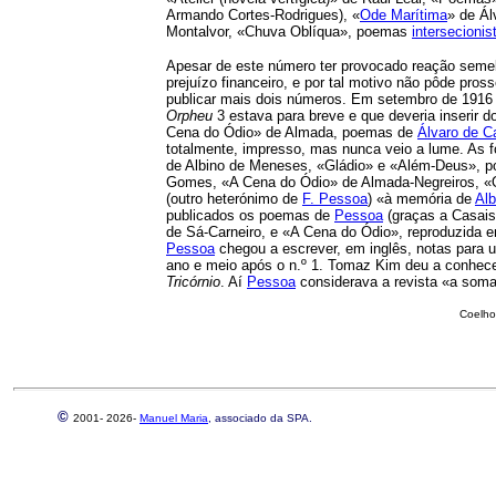
Armando Cortes-Rodrigues), «
Ode Marítima
» de Ál
Montalvor, «Chuva Oblíqua», poemas
intersecionis
Apesar de este número ter provocado reação semel
prejuízo financeiro, e por tal motivo não pôde pros
publicar mais dois números. Em setembro de 1916 
Orpheu
3 estava para breve e que deveria inserir 
Cena do Ódio» de Almada, poemas de
Álvaro de 
totalmente, impresso, mas nunca veio a lume. As
de Albino de Meneses, «Gládio» e «Além-Deus», 
Gomes, «A Cena do Ódio» de Almada-Negreiros, «O
(outro heterónimo de
F. Pessoa
) «à memória de
Alb
publicados os poemas de
Pessoa
(graças a Casais
de Sá-Carneiro, e «A Cena do Ódio», reproduzida
Pessoa
chegou a escrever, em inglês, notas para 
ano e meio após o n.º 1. Tomaz Kim deu a conhece
Tricórnio
. Aí
Pessoa
considerava a revista «a soma
Coelho
©
2001-
2026-
Manuel Maria
, associado da SPA.