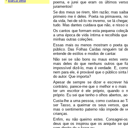
-
Barca bela
poema, e jurei que eram os últimos vers
juramentos!
Se dos meus se rirem, têm razão; mas sai
primeiro me ri deles. Poeta na primavera, no
da vida, hei-de sê-lo no inverno, se lá chegar
tudo. Mas dantes cuidava que não, e nisso ia
Os cantos que formam esta pequena coleçã
a uma época de vida íntima e recolhida qu
minhas outras coleções.
Essas mais ou menos mostram o poeta que
público. Das Folhas Caídas ninguém tal d
entende de estilos e modos de cantar.
Não sei se são bons ou maus estes verso
mais deles do que nenhuns outros que fi
impossível dizê-lo, mas é verdade. E, como
nem para ele, é provável que o público sint
do autor. Que importa?
Apesar de sempre se dizer e escrever h
contrário, parece-me que o melhor e o mais 
ter um escritor é ele próprio, quando o
próprio. Eu sei que tenho o olhos abertos, a
Custa-lhe a uma pessoa, como custava ao T
ser Tasso, a queimar os seus versos, que
mas o sentimento paterno não impede de ve
crianças.
Enfim, eu não queimo estes. Consagrei-o
deus que os inspirou que os aniquile se qu
com direito de o fazer eu.