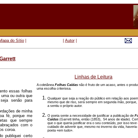
Mapa do Sítio
|
|
Autor
|
Garrett
Linhas de Leitura
A coletânea
Folhas Caídas
não é fruto de um acaso, antes o produ
uma escolha criteriosa.
ento essas folhas
r uma ou outra que
Qualquer que seja a reação do público em relação aos poe
 seja senão para
mesmo que de riso, será sempre em segunda mão, porque, p
a sentiu o próprio autor.
cordações de minha
boa fé, porque me
O poeta sente a necessidade de justificar a publicação de
F
Caídas
(Garrett tinha, então (1853), 54 anos de idade). Ce
oetas que sempre
que o que queria justificar era o seu conteúdo, por isso teve
 abraçados com o
cuidado de advertir que, mesmo no inverno da vida, haveria
os coroa.
poeta «em tudo».
o publiquei certo