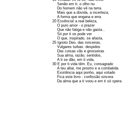
Senão em ti; o olho nu
Do homem não vê na terra
Mais que a dúvida, a incerteza,
A forma que engana e erra.
20 Essência! a real beleza,
O puro amor - o prazer
Que não fatiga e não gasta...
Só por ti os pode ver
O que, inspirado, se afasta,
25 Ignoto Deo, das ronceiras,
Vulgares turbas: despidos
Das coisas vãs e grosseiras
Sua alma, razão, sentidos,
A ti se dão, em ti vida,
30 E por ti vida têm. Eu, consagrado
A teu altar, me prostro e a combatida
Existência aqui ponho, aqui votado
Fica este livro - confissão sincera
Da alma que a ti voou e em ti só spera.