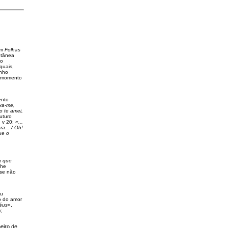
em
Folhas
etânea
do
quais,
inho
o momento
ento
ixa-me,
o te amei,
futuro
, v 20;
«...
a... / Oh!
ue o
a que
lhe
 se não
eu
do do amor
céus»
,
;
eiro de