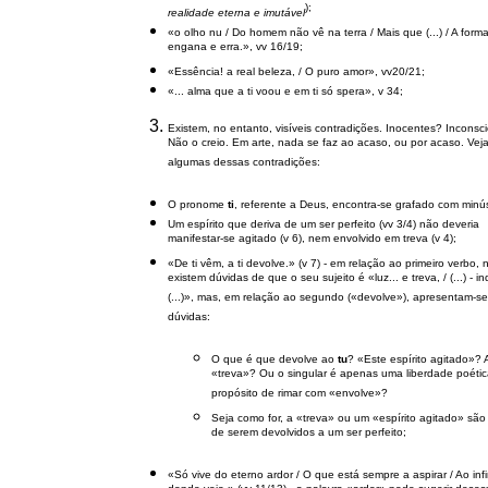
);
realidade eterna e imutável
«o olho nu / Do homem não vê na terra / Mais que (...) / A form
engana e erra.», vv 16/19;
«Essência! a real beleza, / O puro amor», vv20/21;
«... alma que a ti voou e em ti só spera», v 34;
Existem, no entanto, visíveis contradições. Inocentes? Inconsc
Não o creio. Em arte, nada se faz ao acaso, ou por acaso. Ve
algumas dessas contradições:
O pronome
ti
, referente a Deus, encontra-se grafado com minú
Um espírito que deriva de um ser perfeito (vv 3/4) não deveria
manifestar-se agitado (v 6), nem envolvido em treva (v 4);
«De ti vêm, a ti devolve.» (v 7) - em relação ao primeiro verbo, 
existem dúvidas de que o seu sujeito é «luz... e treva, / (...) - ind
(...)», mas, em relação ao segundo («devolve»), apresentam-se
dúvidas:
O que é que devolve ao
tu
? «Este espírito agitado»? 
«treva»? Ou o singular é apenas uma liberdade poéti
propósito de rimar com «envolve»?
Seja como for, a «treva» ou um «espírito agitado» são
de serem devolvidos a um ser perfeito;
«Só vive do eterno ardor / O que está sempre a aspirar / Ao infi