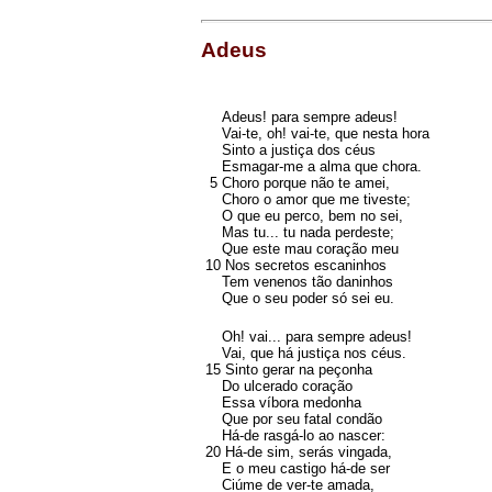
Adeus
Adeus! para sempre adeus!
Vai-te, oh! vai-te, que nesta hora
Sinto a justiça dos céus
Esmagar-me a alma que chora.
5 Choro porque não te amei,
Choro o amor que me tiveste;
O que eu perco, bem no sei,
Mas tu... tu nada perdeste;
Que este mau coração meu
10 Nos secretos escaninhos
Tem venenos tão daninhos
Que o seu poder só sei eu.
Oh! vai... para sempre adeus!
Vai, que há justiça nos céus.
15 Sinto gerar na peçonha
Do ulcerado coração
Essa víbora medonha
Que por seu fatal condão
Há-de rasgá-lo ao nascer:
20 Há-de sim, serás vingada,
E o meu castigo há-de ser
Ciúme de ver-te amada,