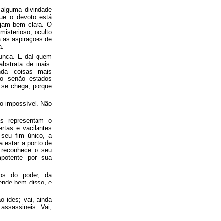
 alguma divindade
que o devoto está
ejam bem clara. O
isterioso, oculto
a às aspirações de
a.
nunca. E daí quem
abstrata de mais.
inda coisas mais
ão senão estados
o se chega, porque
ao impossível. Não
s representam o
rtas e vacilantes
 seu fim único, a
ra estar a ponto de
e reconhece o seu
potente por sua
tos do poder, da
tende bem disso, e
o ides; vai, ainda
assassineis. Vai,