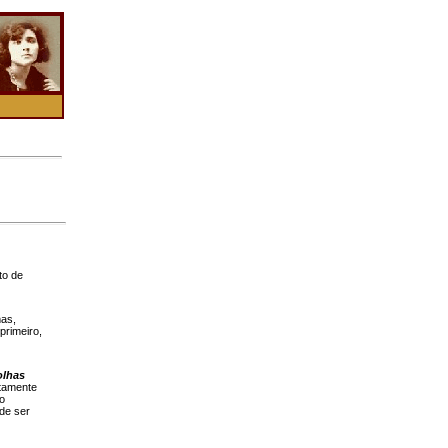
to de
mas,
rimeiro,
olhas
rtamente
 o
 de ser