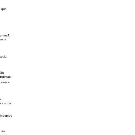
a que
ientes?
jamos
scula;
não
istintas! -
 várias
A
ca com o
 indignos
nito