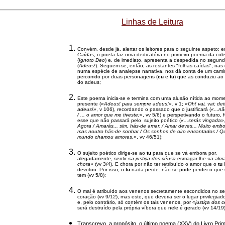
Linhas de Leitura
Convém, desde já, alertar os leitores para o seguinte aspeto: 
Caídas
, o poeta faz uma dedicatória no primeiro poema da col
(
Ignoto Deo
) e, de imediato, apresenta a despedida no segun
(
Adeus!
). Seguem-se, então, as restantes "folhas caídas", nas 
numa espécie de analepse narrativa, nos dá conta de um cam
percorrido por duas personagens (
eu
e
tu
) que as conduziu a
do adeus;
Este poema inicia-se e termina com uma alusão nítida ao mom
presente (
«Adeus! para sempre adeus!»,
v 1;
«Oh! vai, vai; de
adeus!»
, v 106), recordando o passado que o justificará (
«...nã
/ ... o amor que me tiveste;»
, vv 5/6) e perspetivando o futuro, 
esse que não passará pelo sujeito poético (
«...serás vingada»
Agora / Amarás... sim, hás-de amar, / Amar deves... Muito embor
mas noutro hás-de sonhar / Os sonhos de oiro encantados / Q
mundo chamou amores.»
, vv 46/51);
O sujeito poético dirige-se ao
tu
para que se vá embora por,
alegadamente, sentir
«a justiça dos céus»
esmagar-lhe
«a alm
chora»
(vv 3/4). E chora por não ter retribuído o amor que o
tu
devotou. Por isso, o
tu
nada perde: não se pode perder o que
tem (vv 5/8);
O mal é atribuído aos venenos secretamente escondidos no s
coração (vv 9/12), mas este, que deveria ser o lugar privilegia
e, pelo contrário, só contém os tais venenos, por
«justiça dos 
será destruído pela própria víbora que nele é gerado (vv 14/19)
Transcrevo, a propósito, o último poema (XXV) do Livro Prim