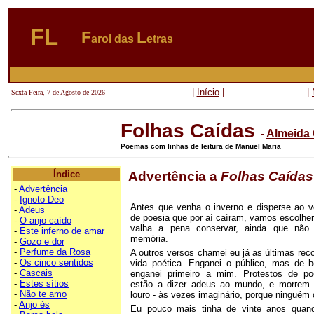
FL
F
L
arol das
etras
|
Início
|
|
Sexta-Feira, 7 de Agosto de 2026
Folhas Caídas
-
Almeida 
Poemas com linhas de leitura de Manuel Maria
Índice
Advertência a
Folhas Caídas
-
Advertência
-
Ignoto Deo
Antes que venha o inverno e disperse ao v
-
Adeus
de poesia que por aí caíram, vamos escolhe
-
O anjo caído
valha a pena conservar, ainda que não
-
Este inferno de amar
memória.
-
Gozo e dor
-
Perfume da Rosa
A outros versos chamei eu já as últimas re
-
Os cinco sentidos
vida poética. Enganei o público, mas de 
-
Cascais
enganei primeiro a mim. Protestos de p
-
Estes sítios
estão a dizer adeus ao mundo, e morrem
-
Não te amo
louro - às vezes imaginário, porque ninguém 
-
Anjo és
Eu pouco mais tinha de vinte anos quand