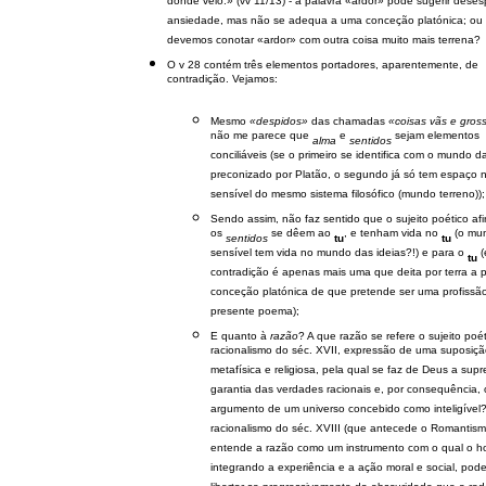
donde veio.» (vv 11/13) - a palavra «ardor» pode sugerir deses
ansiedade, mas não se adequa a uma conceção platónica; ou
devemos conotar «ardor» com outra coisa muito mais terrena?
O v 28 contém três elementos portadores, aparentemente, de
contradição. Vejamos:
Mesmo
«despidos»
das chamadas
«coisas vãs e gros
não me parece que
e
sejam elementos
alma
sentidos
conciliáveis (se o primeiro se identifica com o mundo d
preconizado por Platão, o segundo já só tem espaço
sensível do mesmo sistema filosófico (mundo terreno));
Sendo assim, não faz sentido que o sujeito poético af
os
se dêem ao
, e tenham vida no
(o mu
sentidos
tu
tu
sensível tem vida no mundo das ideias?!) e para o
(
tu
contradição é apenas mais uma que deita por terra a 
conceção platónica de que pretende ser uma profissão
presente poema);
E quanto à
razão
? A que razão se refere o sujeito poé
racionalismo do séc. XVII, expressão de uma suposiç
metafísica e religiosa, pela qual se faz de Deus a sup
garantia das verdades racionais e, por consequência, 
argumento de um universo concebido como inteligível
racionalismo do séc. XVIII (que antecede o Romantism
entende a razão como um instrumento com o qual o 
integrando a experiência e a ação moral e social, pod