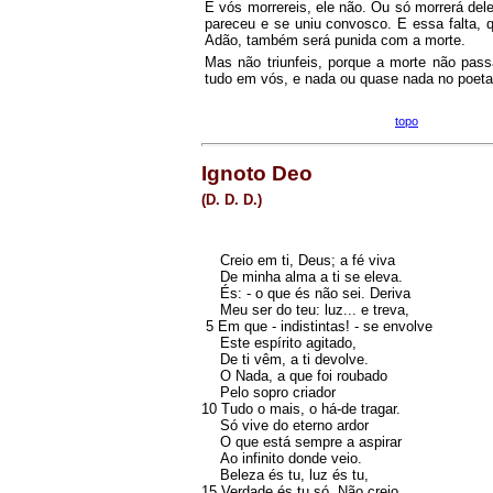
E vós morrereis, ele não. Ou só morrerá del
pareceu e se uniu convosco. E essa falta,
Adão, também será punida com a morte.
Mas não triunfeis, porque a morte não pass
tudo em vós, e nada ou quase nada no poeta
topo
Ignoto Deo
(D. D. D.)
Creio em ti, Deus; a fé viva
De minha alma a ti se eleva.
És: - o que és não sei. Deriva
Meu ser do teu: luz... e treva,
5 Em que - indistintas! - se envolve
Este espírito agitado,
De ti vêm, a ti devolve.
O Nada, a que foi roubado
Pelo sopro criador
10 Tudo o mais, o há-de tragar.
Só vive do eterno ardor
O que está sempre a aspirar
Ao infinito donde veio.
Beleza és tu, luz és tu,
15 Verdade és tu só. Não creio