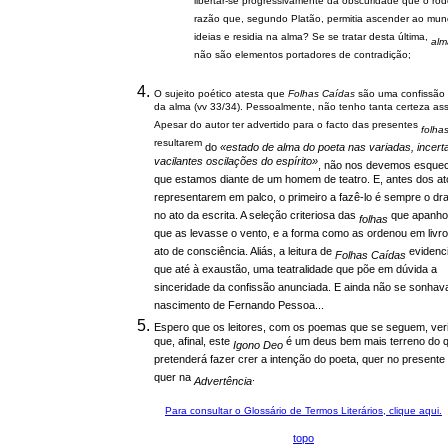
libertar-se progressivamente da obscuridade que o ro
razão que, segundo Platão, permitia ascender ao mu
ideias e residia na alma? Se se tratar desta última,
alm
não são elementos portadores de contradição;
O sujeito poético atesta que
Folhas Caídas
são uma confissão 
da alma (vv 33/34). Pessoalmente, não tenho tanta certeza ass
Apesar do autor ter advertido para o facto das presentes
folha
resultarem
do
«estado de alma do poeta nas variadas, incert
vacilantes oscilações do espírito»
, não nos devemos esquec
que estamos diante de um homem de teatro. E, antes dos at
representarem em palco, o primeiro a fazê-lo é sempre o d
no ato da escrita. A seleção criteriosa das
que apanho
folhas
que as levasse o vento, e a forma como as ordenou em livr
ato de consciência. Aliás, a leitura de
evidenci
Folhas Caídas
que até à exaustão, uma teatralidade que põe em dúvida a
sinceridade da confissão anunciada. E ainda não se sonhav
nascimento de Fernando Pessoa...
Espero que os leitores, com os poemas que se seguem, ver
que, afinal, este
é um deus bem mais terreno do 
Igono Deo
pretenderá fazer crer a intenção do poeta, quer no present
quer na
.
Advertência
Para consultar o Glossário de Termos Literários, clique aqui.
topo