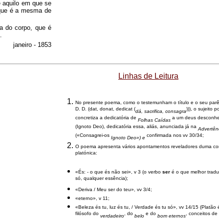
e aquilo em que se
 que é a mesma de
a do corpo, que é
.
janeiro - 1853
Linhas de Leitura
No presente poema, como o testemunham o título e o seu parên
D. D. (dat, donat, dedicat (
))), o sujeito p
dá, sacrifica, consagra
concretiza a dedicatória de
a um deus desconhe
Folhas Caídas
(Ignoto Deo), dedicatória essa, aliás, anunciada já na
Advertên
(«Consagrei-os
confirmada nos vv 30/34;
Ignoto Deo») e
O poema apresenta vários apontamentos reveladores duma c
platónica:
«És: - o que és não sei», v 3 (o verbo
ser
é o que melhor traduz
só, qualquer essência);
«Deriva / Meu ser do teu», vv 3/4;
«eterno», v 11;
«Beleza és tu, luz és tu, / Verdade és tu só», vv 14/15 (Platão 
filósofo do
, do
e do
, conceitos d
verdadeiro
belo
bom
eternos