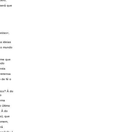
pero,
 será que
seiras»
,
as ideias
 no mundo
irme que
ndo
esta
pretensa
 de fé o
tico? À do
ão
rema
o último
? À do
o), que
homem,
erá