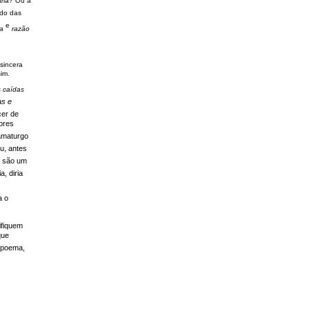
deia? Ou à
ndo das
e
a
razão
sincera
im.
s caídas
as e
er de
ores
ramaturgo
u, antes
o são um
a, diria
a o
ifiquem
que
e poema,