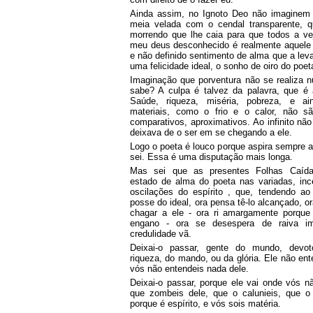
Ainda assim, no Ignoto Deo não imaginem
meia velada com o cendal transparente, 
morrendo que lhe caia para que todos a v
meu deus desconhecido é realmente aquele m
e não definido sentimento de alma que a lev
uma felicidade ideal, o sonho de oiro do poet
Imaginação que porventura não se realiza 
sabe? A culpa é talvez da palavra, que é 
Saúde, riqueza, miséria, pobreza, e a
materiais, como o frio e o calor, não s
comparativos, aproximativos. Ao infinito nã
deixava de o ser em se chegando a ele.
Logo o poeta é louco porque aspira sempre 
sei. Essa é uma disputação mais longa.
Mas sei que as presentes Folhas Caída
estado de alma do poeta nas variadas, ince
oscilações do espírito , que, tendendo ao
posse do ideal, ora pensa tê-lo alcançado, o
chagar a ele - ora ri amargamente porqu
engano - ora se desespera de raiva im
credulidade vã.
Deixai-o passar, gente do mundo, devo
riqueza, do mando, ou da glória. Ele não en
vós não entendeis nada dele.
Deixai-o passar, porque ele vai onde vós nã
que zombeis dele, que o calunieis, que o 
porque é espírito, e vós sois matéria.