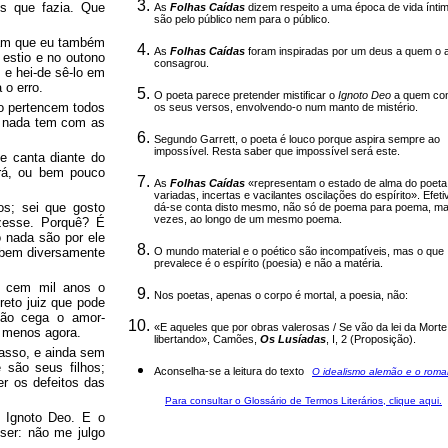
os que fazia. Que
As
Folhas Caídas
dizem respeito a uma época de vida ínti
são pelo público nem para o público.
bam que eu também
As
Folhas Caídas
foram inspiradas por um deus a quem o a
 estio e no outono
consagrou.
, e hei-de sê-lo em
 o erro.
O poeta parece pretender mistificar o
Ignoto Deo
a quem co
o pertencem todos
os seus versos, envolvendo-o num manto de mistério.
e nada tem com as
Segundo Garrett, o poeta é louco porque aspira sempre ao
impossível. Resta saber que impossível será este.
 canta diante do
irá, ou bem pouco
As
Folhas Caídas
«representam o estado de alma do poeta
variadas, incertas e vacilantes oscilações do espírito». Efet
s; sei que gosto
dá-se conta disto mesmo, não só de poema para poema, ma
vezes, ao longo de um mesmo poema.
zesse. Porquê? É
 nada são por ele
O mundo material e o poético são incompatíveis, mas o que
a bem diversamente
prevalece é o espírito (poesia) e não a matéria.
á cem mil anos o
Nos poetas, apenas o corpo é mortal, a poesia, não:
reto juiz que pode
 não cega o amor-
«E aqueles que por obras valerosas / Se vão da lei da Morte
o menos agora.
libertando», Camões,
Os Lusíadas
, I, 2 (Proposição).
asso, e ainda sem
 são seus filhos;
Aconselha-se a leitura do texto
O idealismo alemão e o roma
r os defeitos das
Para consultar o Glossário de Termos Literários, clique aqui.
s Ignoto Deo. E o
iser: não me julgo