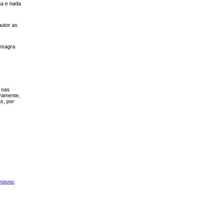
ma e nada
utor as
nsagra
 nas
ivamente,
s, por
ntismo
.