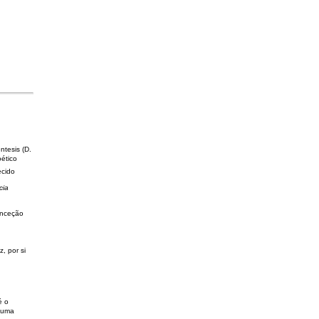
tesis (D.
oético
cido
cia
onceção
, por si
é o
e uma