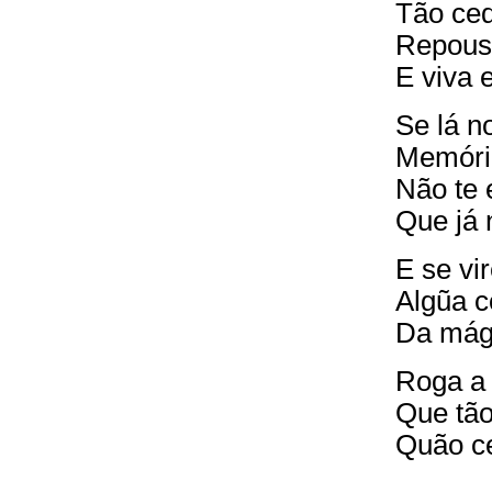
Tão ced
Repousa
E viva 
Se lá n
Memória
Não te 
Que já 
E se vi
Algũa c
Da mágo
Roga a 
Que tão
Quão ce