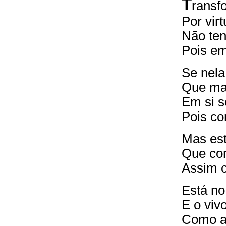
T
ransf
Por vir
Não ten
Pois em
Se nela
Que mai
Em si s
Pois co
Mas est
Que com
Assim c
Está no
E o viv
Como a 