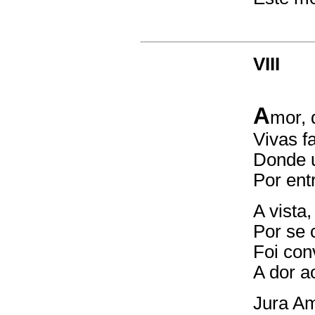
VIII
A
mor, 
Vivas f
Donde u
Por ent
A vista
Por se c
Foi con
A dor a
Jura Am