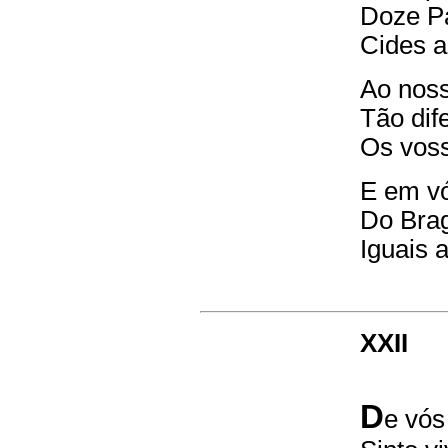
Doze Pa
Cides a
Ao noss
Tão dif
Os voss
E em vó
Do Brag
Iguais 
XXII
D
e vós