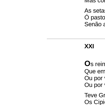
Mas co
As seta
Ó pasto
Senão a
XXI
O
s rei
Que em
Ou por 
Ou por 
Teve Gr
Os Cip