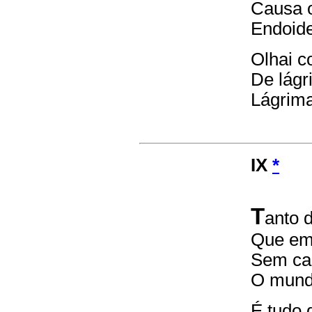
Causa o
Endoide
Olhai 
De lágr
Lágrima
IX
*
T
anto 
Que em 
Sem cau
O mundo
É tudo 