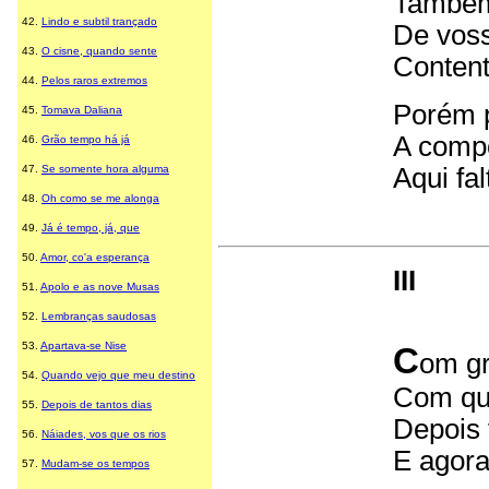
Também
42
.
Lindo e subtil trançado
De voss
43
.
O cisne, quando sente
Content
44
.
Pelos raros extremos
Porém p
45
.
Tomava Daliana
A compo
46
.
Grão tempo há já
47
.
Se somente hora alguma
Aqui fal
48
.
Oh como se me alonga
49
.
Já é tempo, já, que
50.
Amor, co'a esperança
III
51.
Apolo e as nove Musas
52.
Lembranças saudosas
53.
Apartava-se Nise
C
om gr
54.
Quando vejo que meu destino
Com que
55.
Depois de tantos dias
Depois 
56.
Náiades, vos que os rios
E agora
57.
Mudam-se os tempos