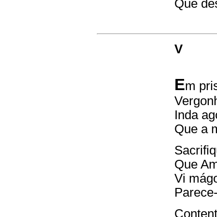
Que des
V
E
m pri
Vergonh
Inda ag
Que a m
Sacrifi
Que Amo
Vi mágo
Parece-
Conten