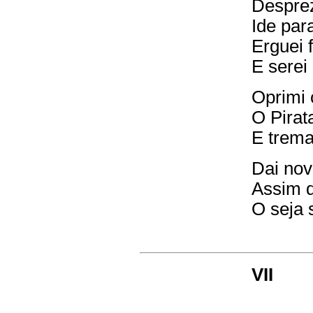
Desprez
Ide par
Erguei 
E serei
Oprimi 
O Pirat
E trema
Dai nov
Assim q
O seja 
VII