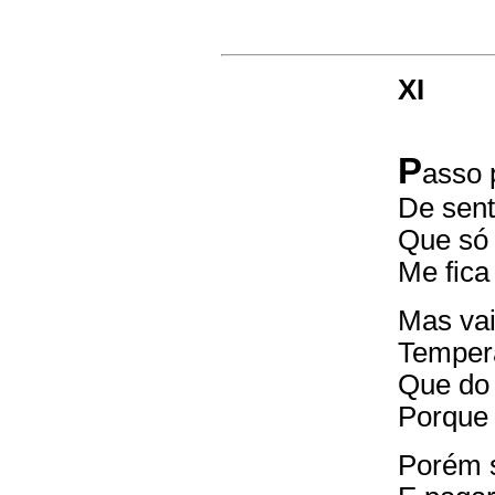
XI
P
asso 
De sen
Que só 
Me fica
Mas vai
Tempera
Que do
Porque 
Porém s