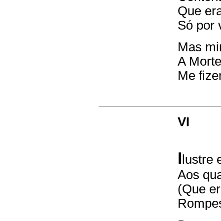
Que era
Só por 
Mas min
A Morte
Me fize
VI
I
lustre
Aos qua
(Que er
Rompes