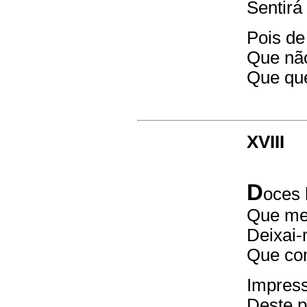
Sentirá
Pois de
Que não
Que que
XVIII
D
oces 
Que me 
Deixai
Que com
Impress
Deste p