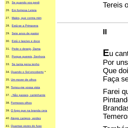
25.
Se quando vos perdi
Tereis 
26.
Em formosa Leteia
27.
Males, que contra mim
28.
Está-se a Primavera
II
29.
Sete anos de pastor
30.
Está o lascivo e doce
31.
Pede o desejo, Dama
E
u can
32.
Porque quereis, Senhora
Por uns
33.
Se tanta pena tenho
Que doi
34.
Quando o Sol encoberto
*
Faça se
35.
Um mover de olhos
36.
Tomou-me vossa vista
Farei q
37.
- Não passes, caminhante
Pintand
38.
Formosos olhos
Brandas
39.
O fogo que na branda cera
Temeros
40
.
Alegre campos, verdes
41
.
Quantas vezes do fuso