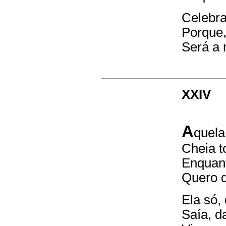
Celebr
Porque
Será a m
XXIV
A
quela
Cheia t
Enquan
Quero q
Ela só
Saía, d