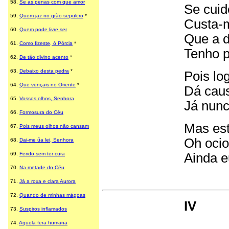
58.
Se as penas com que amor
Se cuid
59.
Quem jaz no grão sepulcro
*
Custa-m
60
.
Quem pode livre ser
Que a d
61
.
Como fizeste, ó Pórcia
*
Tenho p
62
.
De tão divino acento
*
63
.
Debaixo desta pedra
*
Pois lo
64
.
Que vençais no Oriente
*
Dá caus
65
.
Vossos olhos, Senhora
Já nunc
66
.
Formosura do Céu
Mas est
67
.
Pois meus olhos não cansam
Oh ocio
68
.
Dai-me ũa lei, Senhora
69
.
Ferido sem ter cura
Ainda e
70.
Na metade do Céu
71.
Já a roxa e clara Aurora
72.
Quando de minhas mágoas
IV
73.
Suspiros inflamados
74.
Aquela fera humana