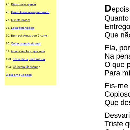
75.
Ditoso seja aquele
D
epois
76.
Quem fosse acompanhando
Quanto 
77.
O culto divinal
Entrego
78.
Leda serenidade
Que não
79.
Bem sei, Amor, que é certo
80
.
Como quando do mar
Ela, po
81.
Amor é um fogo que arde
Na pena
193.
Erros meus, má Fortuna
O que p
194.
Cá nesta Babilónia
*
Para mi
O dia em que nasci
Eis-me 
Copioso
Que des
Desvari
Triste 