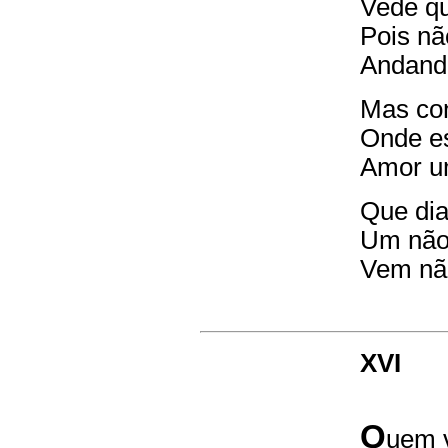
Vede qu
Pois nã
Andando
Mas co
Onde es
Amor um
Que dia
Um não 
Vem não
XVI
Q
uem v