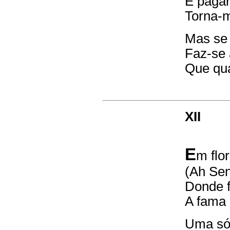
E paga
Torna-m
Mas se 
Faz-se 
Que qu
XII
E
m flo
(Ah Sen
Donde f
A fama 
Uma só