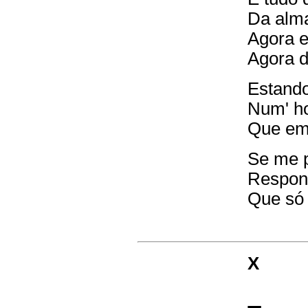
Da alma
Agora e
Agora d
Estando
Num' ho
Que em 
Se me 
Respond
Que só 
X