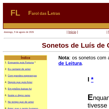
FL
F
L
arol das
etras
|
Início
|
|
domingo, 9 de agosto de 2026
Sonetos de Luís de
Nota
: os sonetos com 
Índice
de Leitura
.
1.
Enquanto quis Fortuna
*
2.
Eu cantarei de amor
3.
Com grandes esperanças
I
*
4.
Depois que quis Amor
5.
Em prisões baixas fui
E
6.
Ilustre e digno ramo
nquan
7.
No tempo que de amor
tivesse
8.
Amor, que o gesto humano