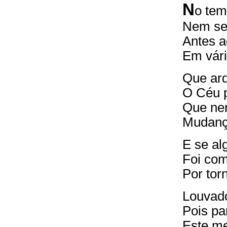
N
o tem
Nem se
Antes a
Em vári
Que ard
O Céu p
Que ne
Mudança
E se al
Foi co
Por tor
Louvad
Pois p
Este me