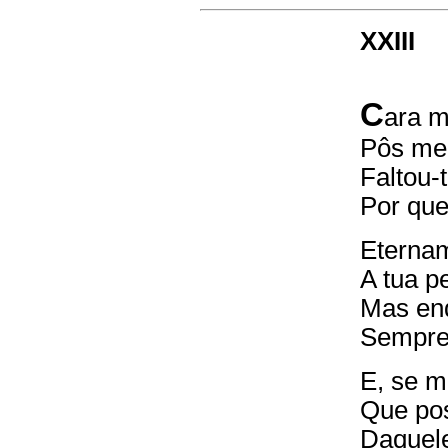
XXIII
C
ara m
Pôs meu
Faltou-t
Por que
Eternam
A tua p
Mas enq
Sempre 
E, se m
Que pos
Daquele