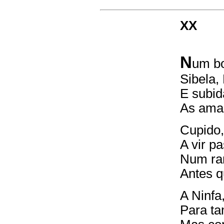
XX
N
um bo
Sibela,
E subid
As amar
Cupido,
A vir p
Num ram
Antes 
A Ninfa
Para ta