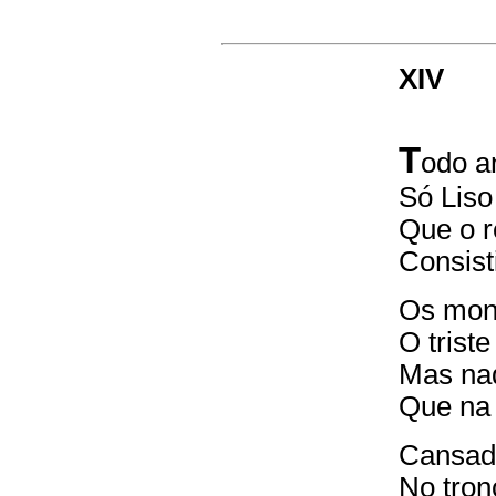
XIV
T
odo a
Só Liso
Que o r
Consist
Os mont
O trist
Mas nad
Que na 
Cansado
No tron