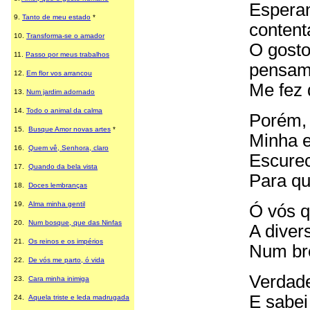
Espera
9.
Tanto de meu estado
*
content
10.
Transforma-se o amador
O gost
11.
Passo por meus trabalhos
pensam
12.
Em flor vos arrancou
Me fez 
13.
Num jardim adornado
14.
Todo o animal da calma
Porém,
15.
Busque Amor novas artes
*
Minha e
16.
Quem vê, Senhora, claro
Escure
17.
Quando da bela vista
Para qu
18.
Doces lembranças
19.
Alma minha gentil
Ó vós q
20.
Num bosque, que das Ninfas
A diver
21.
Os reinos e os impérios
Num bre
22.
De vós me parto, ó vida
Verdade
23.
Cara minha inimiga
E sabei
24.
Aquela triste e leda madrugada