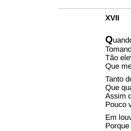
XVII
Q
uando
Tomand
Tão ele
Que me 
Tanto d
Que qua
Assim q
Pouco v
Em louv
Porque 