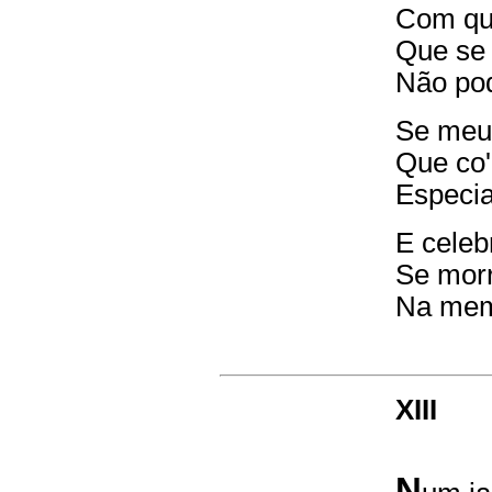
Com qu
Que se 
Não pod
Se meu
Que co'
Especia
E celeb
Se morr
Na memó
XIII
N