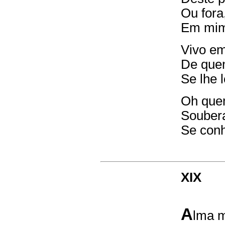
Ou fora
Em mim
Vivo em
De que
Se lhe 
Oh quem
Souber
Se conh
XIX
A
lma m