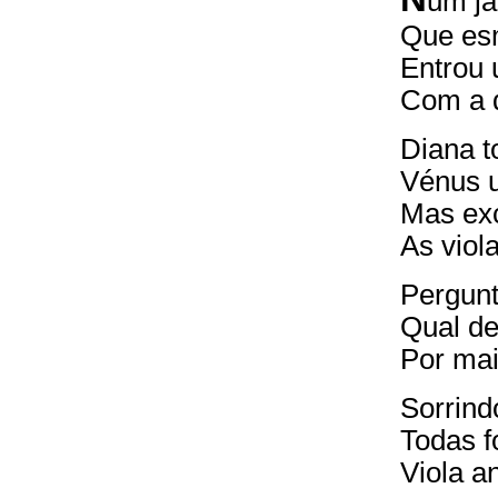
um ja
Que esm
Entrou 
Com a d
Diana t
Vénus u
Mas exc
As viol
Pergunt
Qual de
Por mai
Sorrind
Todas f
Viola a