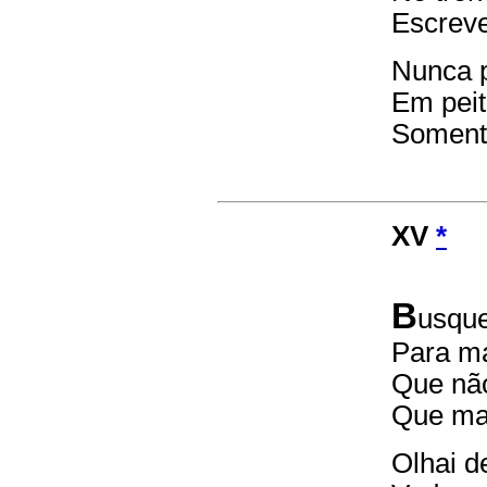
Escreve
Nunca 
Em peit
Soment
XV
*
B
usque
Para ma
Que não
Que mal
Olhai 