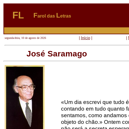
FL
F
L
arol das
etras
|
Início
|
|
segunda-feira, 10 de agosto de 2026
José Saramago
«Um dia escrevi que tudo é
contando em tudo quanto f
sentamos, como andamos 
objeto do chão.» Ontem com
não será a secreta esperanç