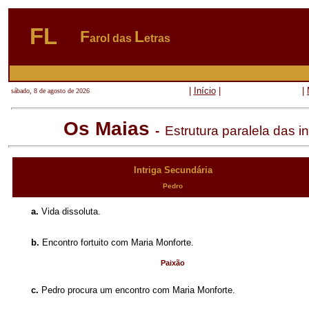
FL
F
L
arol das
etras
|
Início
|
|
sábado, 8 de agosto de 2026
Os Maias
-
Estrutura paralela das in
Intriga Secundária
Pedro
a.
Vida dissoluta.
b.
Encontro fortuito com Maria Monforte.
Paixão
c.
Pedro procura um encontro com Maria Monforte.