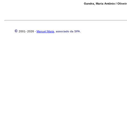
Gandra, Maria António / Olivei
©
2001-
2026 -
Manuel Maria
, associado da SPA.