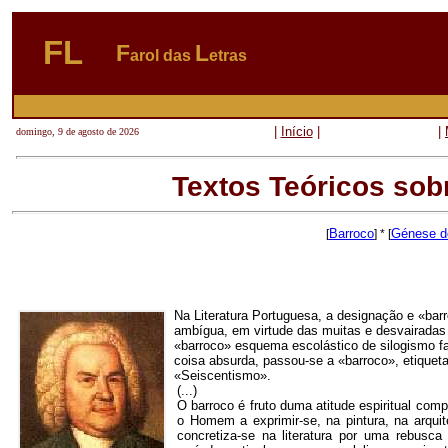
FL
F
L
arol das
etras
|
Início
|
|
domingo, 9 de agosto de 2026
Textos Teóricos sob
Barroco
Génese do
[
] * [
Na Literatura Portuguesa, a designação e «barr
ambígua, em virtude das muitas e desvairadas 
«barroco» esquema escolástico de silogismo fal
coisa absurda, passou-se a «barroco», etiqueta
«Seiscentismo».
(...)
O barroco é fruto duma atitude espiritual com
o Homem a exprimir-se, na pintura, na arqui
concretiza-se na literatura por uma rebusca