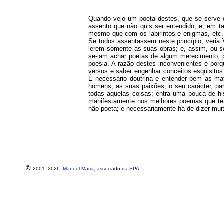
Quando vejo um poeta destes, que se serve 
assento que não quis ser entendido, e, em ta
mesmo que com os labirintos e enigmas, etc.,
Se todos assentassem neste princípio, veria
lerem somente as suas obras; e, assim, ou 
se-iam achar poetas de algum merecimento; p
poesia. A razão destes inconvenientes é po
versos e saber engenhar conceitos esquisitos
É necessário doutrina e entender bem as mat
homens, as suas paixões, o seu carácter, par
todas aquelas coisas; entra uma pouca de hist
manifestamente nos melhores poemas que tem
não poeta; e necessariamente há-de dizer muit
©
2001-
2026-
Manuel Maria
, associado da SPA.