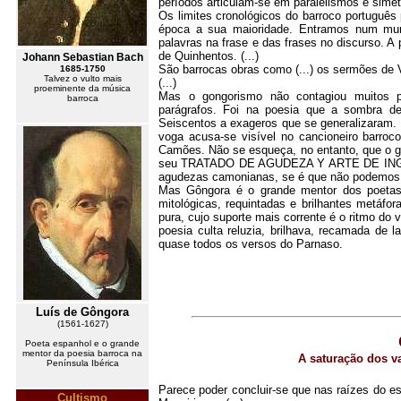
períodos articulam-se em paralelismos e simet
Os limites cronológicos do barroco português 
época a sua maioridade. Entramos num mund
palavras na frase e das frases no discurso. A
de Quinhentos. (...)
Johann Sebastian Bach
São barrocas obras como (...) os sermões de 
1685-1750
Talvez o vulto mais
(...)
proeminente da música
Mas o gongorismo não contagiou muitos pr
barroca
parágrafos. Foi na poesia que a sombra d
Seiscentos a exageros que se generalizaram. 
voga acusa-se visível no cancioneiro barr
Camões. Não se esqueça, no entanto, que o gr
seu TRATADO DE AGUDEZA Y ARTE DE INGENIO.
agudezas camonianas, se é que não podemos
Mas Gôngora é o grande mentor dos poetas 
mitológicas, requintadas e brilhantes metáfor
pura, cujo suporte mais corrente é o ritmo do 
poesia culta reluzia, brilhava, recamada de 
quase todos os versos do Parnaso.
Luís de Gôngora
(1561-1627)
Poeta espanhol e o grande
mentor da poesia barroca na
A saturação dos v
Península Ibérica
Parece poder concluir-se que nas raízes do e
Cultismo