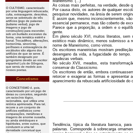
Maneirismo. (...)
As coisas mais perfeitas, na verdade, desde q
O CULTISMO, caracterizado
Por causa disto, os autores de qualquer escol
por uma linguagem rebuscada,
pesquisar novidades, na ânsia de serem origin
culta, extravagante, descritiva,
serve-se sobretudo de três
É assim que, mesmo inconscientemente, vão fa
artifícios (jogo de palavras
essencial permanece, mas tão coberto de exces
(ludismo verbal), jogo de
Parece que a proporção, a ordem e o equilí
imagens e jogo de
construções) para esconder,
gente.
sob um burilado excessivo da
Em pleno século XVI, muitos literatos, se
forma, uma temática estéril e
estético mais dinâmico, menos submisso a re
banal. Trocadilhos, aliterações,
homonímia, sinonímia,
nome de Maneirismo, como vimos.
perífrases e extravagância de
Os escritores maneiristas mostram predileção
vocábulos são alguns dos
artifícios de que se serve. É
desengano da vida, a fugacidade do tempo. E
também designado por
agudezas verbais.
gongorismo devido ao escritor
No século XVII, meados, esta transformaçã
espanhol Luís de Gôngora,
que serviu de modelo aos
conservar do Classicismo.
nossos poetas.
Os escritores de então, embora continuassem 
retorcer e exagerar as formas e apresentar 
Concetismo
aparecimento da rebuscada artificiosidade do c
O CONCETISMO é, pois,
caracterizado por um jogo de
ideias ou conceitos, seguindo
um raciocínio lógico,
racionalista, que utiliza uma
retórica aprimorada. Para tal,
recorre a um conjunto de
artifícios estilísticos como
comparações, metáforas e
imagens de enorme ousadia,
ou ainda sinédoques e
hipérboles, entre outros, que
Tendência, típica da literatura barroca, par
conduzem a uma tal
palavras. Corresponde à sobrecarga ornamen
densidade concetual que