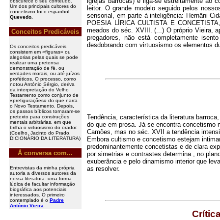
igrejas barrocas) e liga-se estreitamente ao
obscurece o seu conteúdo.
Um dos principais cultores do
leitor. O grande modelo seguido pelos nosso
concetismo foi o espanhol
sensorial, em parte à inteligência: Hernâni C
Quevedo.
POESIA LÍRICA CULTISTA E CONCETISTA, Li
meados do séc. XVIII. (...) O próprio Vieir
Conceitos Predicáveis
pregadores, não está completamente isento 
desdobrando com virtuosismo os elementos d
Os conceitos predicáveis
consistem em «figuras» ou
alegorias pelas quais se pode
realizar uma pretensa
demonstração de fé, ou
verdades morais, ou até juízos
proféticos. O processo, como
notou António Sérgio, deriva
da interpretação do Velho
Testamento como conjunto de
«prefigurações» do que narra
o Novo Testamento. Depois,
os passos bíblicos tornaram-se
Tendência, característica da literatura barro
pretexto para construções
mentais arbitrárias, em que
do que em prosa. Já se encontra concetismo
brilha o virtuosismo do orador.
Camões, mas no séc. XVII a tendência intensi
(Coelho, Jacinto do Prado,
DICIONÁRIO DA LITERATURA)
Embora cultismo e concetismo estejam intimam
predominantemente concetistas e de clara expr
À conversa com...
por simetrias e contrastes determina , no plan
exuberância e pelo dinamismo interior que leva
Entrevistas da minha própria
as resolver.
autoria a diversos autores da
nossa literatura: uma forma
lúdica de facultar informação
biográfica aos potenciais
interessados. O primeiro
contemplado é o
Padre
António Vieira
.
Crític