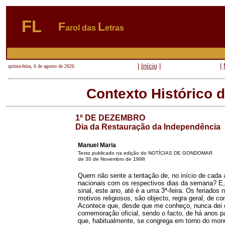
FL
F
L
arol das
etras
|
Início
|
|
quinta-feira, 6 de agosto de 2026
Contexto Histórico 
1º DE DEZEMBRO
Dia da Restauração da Independência
Manuel Maria
Texto publicado na edição do NOTÍCIAS DE GONDOMAR
de 30 de Novembro de 1998
Quem não sente a tentação de, no início de cada an
nacionais com os respectivos dias da semana? E, 
sinal, este ano, até é a uma 3ª-feira. Os feriados n
motivos religiosos, são objecto, regra geral, de c
Acontece que, desde que me conheço, nunca dei 
comemoração oficial, sendo o facto, de há anos par
que, habitualmente, se congrega em torno do mon