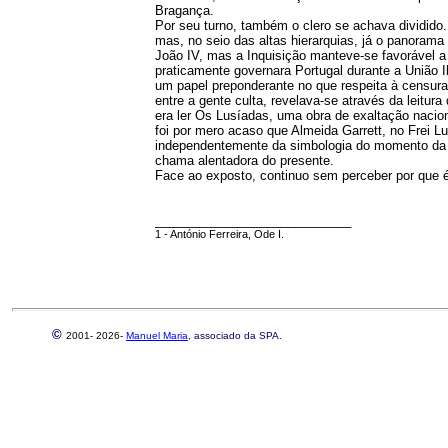
Bragança.
Por seu turno, também o clero se achava dividid
mas, no seio das altas hierarquias, já o panorama
João IV, mas a Inquisição manteve-se favorável 
praticamente governara Portugal durante a União I
um papel preponderante no que respeita à censura p
entre a gente culta, revelava-se através da leitur
era ler Os Lusíadas, uma obra de exaltação naciona
foi por mero acaso que Almeida Garrett, no Frei L
independentemente da simbologia do momento da le
chama alentadora do presente.
Face ao exposto, continuo sem perceber por que é 
____________________________
1 - António Ferreira, Ode I.
©
2001-
2026-
Manuel Maria
, associado da SPA.