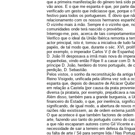
que a primeira manifestação do género terá sido p
vão anos. E o que me espanta é que, por parte da
verificado um gesto que indiciasse que, porque o 
festivo para todos os portugueses. É óbvio que 
relacionamento com os nossos hermanos espanhóis
O vizinho mais à mão. Sempre é o vizinho que, n
comunidades onde terá nascido o provérbio.
Interrogo-me, pois, acerca de tais comportamentos 
Verifico que o ideal da União Ibérica remonta a 
actor principal, isto é, tomou a iniciativa de tudo
papéis, de tal modo que, durante o séc. XVI, proli
por exemplo, o imperador Carlos V (I de Espanha)
D. João III desposava a irmã mais nova do impera
espanholas, vindo então Filipe II a casar com D. M
príncipe D. João, herdeiro do trono português, de 
perdição, D. Sebastião.
Pelos vistos, o sonho da reconstituição da antiga
Reino Visigodo, unificada pela última vez sob a o
espanta que, depois do desastre de Alcácer Quibir
em relação a Castela (por causa da prata proveni
diversa (a pirataria, por exemplo, prejudicava a
Além disso, também para a grande burguesia, a Uni
financeiro do Estado, o que, por inerência, signi
significando, de igual modo, a abertura de novos 
razões não existissem, as de ordem externa justi
O que acontece é que também factores de ordem cu
arte, fazendo uso tanto do português como do cas
a que não escaparam autores como Gil Vicente e at
necessidade de sair a terreiro em defesa da língua
ou falta de arte / Sê para sempre lida / Nas Portu