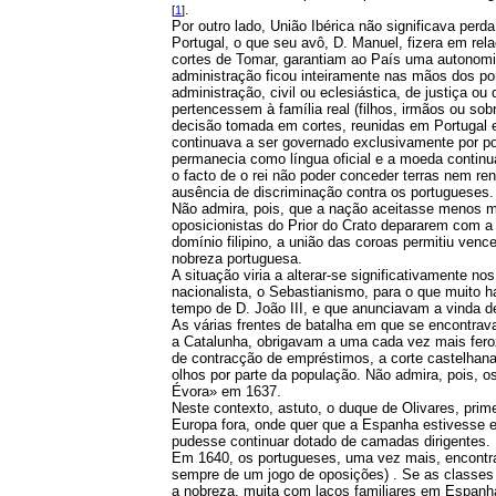
.
[
1
]
Por outro lado, União Ibérica não significava perda
Portugal, o que seu avô, D. Manuel, fizera em rel
cortes de Tomar, garantiam ao País uma autonomi
administração ficou inteiramente nas mãos dos 
administração, civil ou eclesiástica, de justiça 
pertencessem à família real (filhos, irmãos ou sob
decisão tomada em cortes, reunidas em Portugal e
continuava a ser governado exclusivamente por po
permanecia como língua oficial e a moeda contin
o facto de o rei não poder conceder terras nem re
ausência de discriminação contra os portugueses.
Não admira, pois, que a nação aceitasse menos ma
oposicionistas do Prior do Crato depararem com a
domínio filipino, a união das coroas permitiu venc
nobreza portuguesa.
A situação viria a alterar-se significativamente nos
nacionalista, o Sebastianismo, para o que muito 
tempo de D. João III, e que anunciavam a vinda d
As várias frentes de batalha em que se encontrava
a Catalunha, obrigavam a uma cada vez mais fero
de contracção de empréstimos, a corte castelhana
olhos por parte da população. Não admira, pois, 
Évora» em 1637.
Neste contexto, astuto, o duque de Olivares, prim
Europa fora, onde quer que a Espanha estivesse e
pudesse continuar dotado de camadas dirigentes.
Em 1640, os portugueses, uma vez mais, encontrav
sempre de um jogo de oposições) . Se as classes d
a nobreza, muita com laços familiares em Espanh