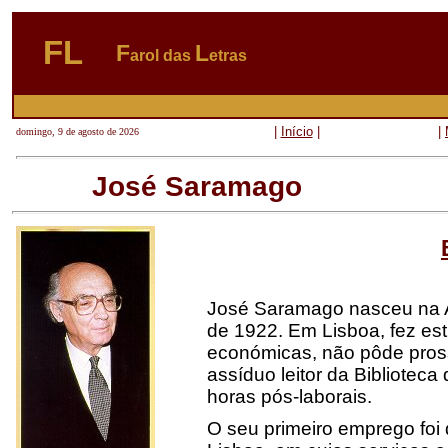
FL
F
L
arol das
etras
|
Início
|
|
domingo, 9 de agosto de 2026
José Saramago
José Saramago nasceu na A
de 1922. Em Lisboa, fez estu
económicas, não pôde pros
assíduo leitor da Biblioteca
horas pós-laborais.
O
seu primeiro emprego foi d