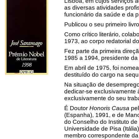
Lisboa, em cujos serviços ad
as diversas atividades prof
funcionário da saúde e da pre
Publicou o seu primeiro livr
Como crítico literário, colab
1973, ao corpo redatorial do
F
ez parte da primeira direç
1985 a 1994, presidente da
E
m abril de 1975, foi nomea
destituído do cargo na seq
Na situação de desemprego,
dedicar-se exclusivamente à
exclusivamente do seu trabal
É Doutor
Honoris Causa
pel
(Espanha), 1991, e de Manc
do Conselho do Instituto de 
Universidade de Pisa (Itáli
membro correspondente da 