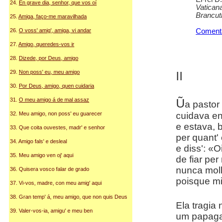
24.
En grave dia, senhor, que vos oí
Vatican
Brancuti
25.
Amiga, faço-me maravilhada
Coment
26.
O voss' amig', amiga, vi andar
27.
Amigo, queredes-vos ir
28.
Dizede, por Deus, amigo
29.
Non poss' eu, meu amigo
II
30.
Por Deus, amigo, quen cuidaria
Ũ
31.
O meu amigo á de mal assaz
a pastor
cuidava e
32. Meu amigo, non poss' eu guarecer
e estava, 
33. Que coita ouvestes, madr' e senhor
per quant' 
34. Amigo fals' e desleal
e diss': «
35. Meu amigo ven oj' aqui
de fiar pe
nunca mol
36. Quisera vosco falar de grado
poisque mi
37. Vi-vos, madre, con meu amig' aqui
38. Gran temp' á, meu amigo, que non quis Deus
Ela tragia
39. Valer-vos-ia, amigu' e meu ben
um papaga