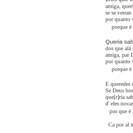
amiga, queri
se se verran 
por quanto 
porque é
Queria sa
dos que alá 
amiga, par 
por quanto v
porque é
E queredes 
Se Deus bo
que[r]ria sa
d' eles nova
por que é
Ca por al n