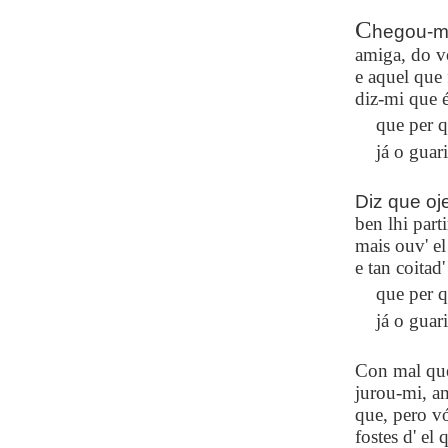
C
hegou-m'
amiga, do v
e aquel que
diz-mi que é
que per q
já o guar
Diz que oje
ben lhi part
mais ouv' el 
e tan coitad'
que per q
já o guar
Con mal que 
jurou-mi, a
que, pero v
fostes d' el 