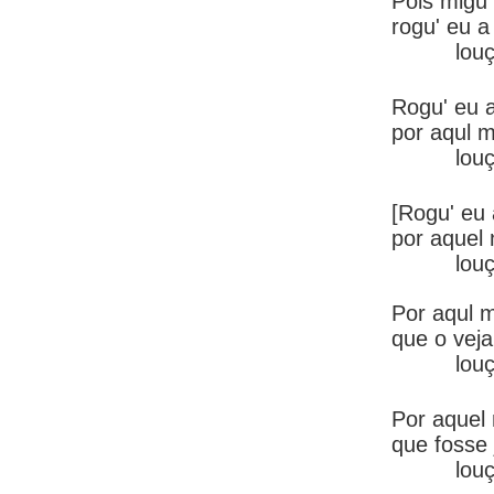
Pois migu
rogu' eu a
louç
Rogu' eu 
por aqul 
louç
[Rogu' eu
por aquel
louç
Por aqul 
que o vej
louç
Por aquel
que fosse
louç