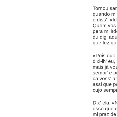
Tornou sa
quando m' e
e diss': «I
Quem vos f
pera m' ird
du dig' aq
que fez qu
«Pois que
dixi-lh' eu,
mais já vos
sempr' e p
ca voss' a
assi que p
cujo sempr'
Dix' ela: «
esso que 
mi praz de 