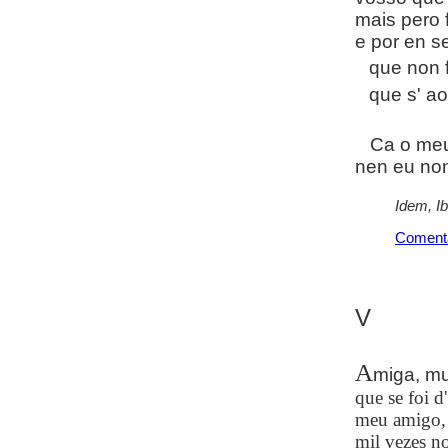
mais pero 
e por en s
que non 
que s' a
Ca o meu 
nen eu non
Idem, I
Coment
V
A
miga, mu
que se foi d'
meu amigo, 
mil vezes n