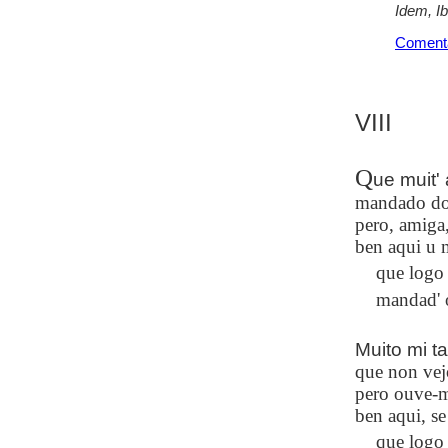
Idem, I
Coment
VIII
Q
ue muit'
mandado do
pero, amiga
ben aqui u m
que logo 
mandad' o
Muito mi ta
que non ve
pero ouve-m
ben aqui, s
que logo 