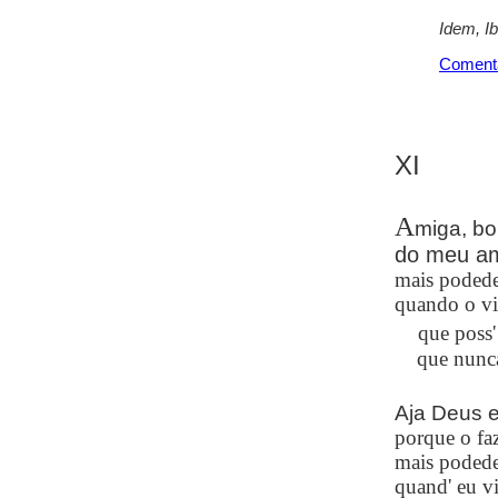
Idem, I
Coment
XI
A
miga, bo
do meu am
mais podede
quando o vi
que
poss'
que nunca 
Aja Deus 
porque o faz
mais podede
quand' eu v