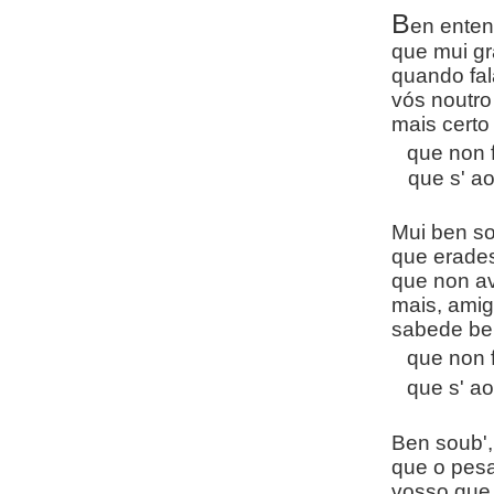
B
en enten
que mui gr
quando fal
vós noutro
mais certo
que non 
que s' ao
Mui ben so
que erades
que non av
mais, amig
sabede be
que non 
que s' a
Ben soub',
que o pesa
vosso que 