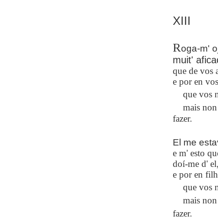
XIII
R
oga-m' oj
muit' afic
que de vos 
e por en vos
que vos n
mais non 
fazer.
El me esta
e m' esto q
doí-me d' el
e por en fil
que vos n
mais non 
fazer.