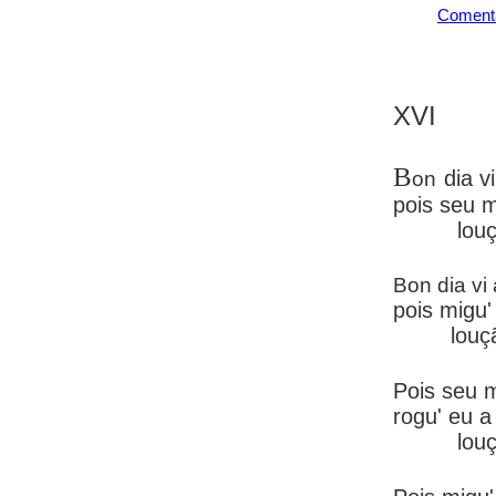
Coment
XVI
B
dia v
on
pois seu m
louç
Bon dia v
pois migu
louç
Pois seu 
rogu' eu a
louç