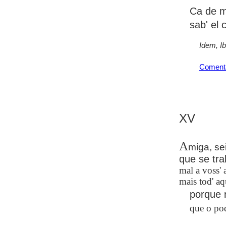
Ca de m
sab' el 
Idem, I
Coment
XV
A
miga, se
que se tr
mal a voss'
mais tod' aq
porque 
que o pod