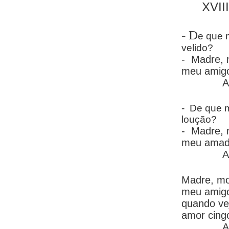
XVIII
- D
e que m
velido?
- Madre, 
meu amig
A
- De que m
loução?
- Madre, 
meu amad
A
Madre, mo
meu amig
quando vej
amor cing
A