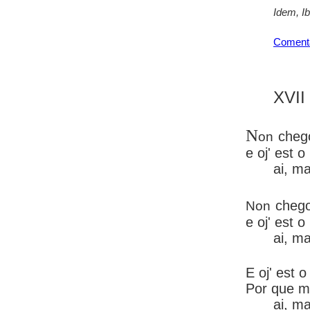
Idem, I
Coment
XVII
N
cheg
on
e oj' est o
ai, m
cheg
Non
e oj' est 
ai, m
E oj' est 
Por que m
ai, m