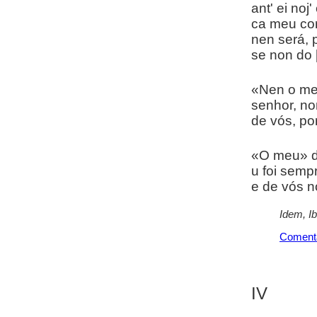
ant' ei noj
ca meu co
nen será, 
se non do 
«Nen o meu»
senhor, no
de vós, por
«O meu» di
u foi sempr
e de vós n
Idem, I
Coment
IV