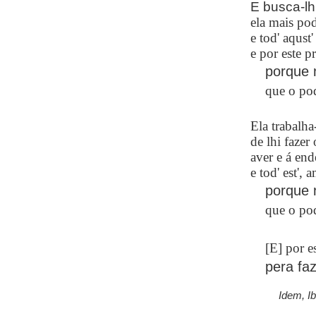
E busca-lh
ela mais pod
e tod' aqust'
e por este pr
porque 
que o pod
Ela trabalha
de lhi fazer
aver e á end
e tod' est',
porque 
que o pod
[E] por e
pera fa
Idem, I