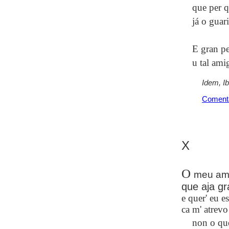
que per q
já o guar
E gran pe
u tal ami
Idem, I
Coment
X
O
meu ami
que aja gr
e quer' eu est
ca m' atrevo
non o que