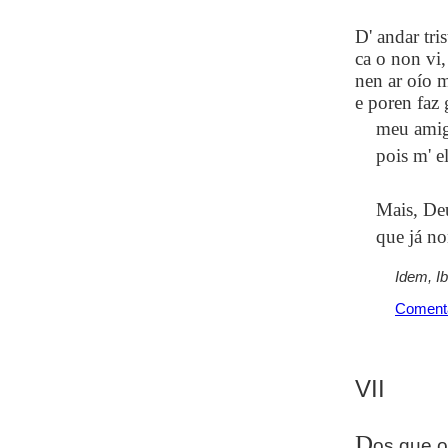
D' andar tri
ca o non vi,
nen ar oío
e poren faz 
meu amigo
pois m' e
Mais, De
que já no
Idem, I
Coment
VII
D
os que o