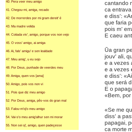
40. Pera veer meu amigo
cantando 
ca entrava
41. Chegou-mi, amiga, recado
e diss': «
42. De morrerdes por mi gram dereit' é
que faria 
43. Ma madre velida
pois m' er
E caeu antr
44. Coitada viv', amigo, porque vos non vejo
45. O voss' amigo, ai amiga
Ũa gran pe
46. Ai, fals' amigu' e sen lealdade
jouv' ali, 
47. Meu amig', u eu sejo
e a vezes 
48. Por Deus, punhade de veerdes meu
e a vezes 
e diss': «A
49. Amiga, quen vos [ama]
que será 
50. Amigo, pois vos non vi
E o papaga
51. Pois que diz meu amigo
«Bem, por 
52. Por Deus, amiga, pês-vos do gran mal
«Se me qu
53. Falou-m'oj'o meu amigo
diss' a pas
54. Vai-s'o meu amig'alhur sen mi morar
papagai, p
55. Non sei oj', amigo, quen padeçesse
ca morte m