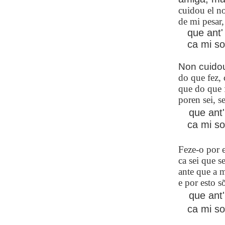
cuidou el n
de mi pesar,
que ant' 
ca mi sol
Non cuido
do que fez, 
que do que f
poren sei, s
que ant'
ca mi sol
Feze-o por 
ca sei que s
ante que a m
e por esto s
que ant'
ca mi sol