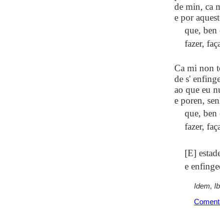
de min, ca 
e por aquest
que, ben 
fazer, fa
Ca mi non t
de s' enfing
ao que eu n
e poren, sen
que, ben 
fazer, fa
[E] estad
e enfinge
Idem, I
Coment