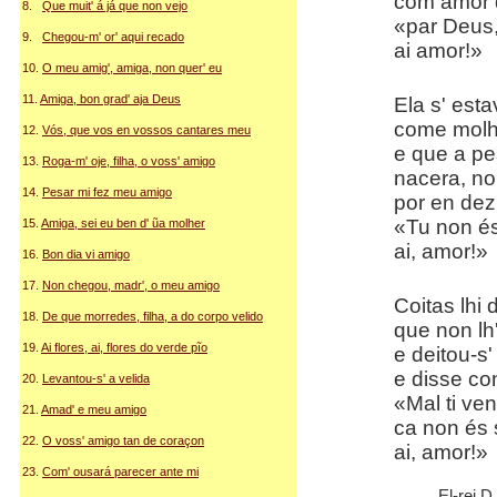
com amor 
8.
Que muit' á já que non vejo
«par Deus, 
9.
Chegou-m' or' aqui recado
ai amor!»
10.
O meu amig', amiga, non quer' eu
11.
Amiga, bon grad' aja Deus
Ela s' est
come molh
12.
Vós, que vos en vossos cantares meu
e que a pe
13.
Roga-m' oje, filha, o voss' amigo
nacera, non
14.
Pesar mi fez meu amigo
por en dez
«Tu non és
15.
Amiga, sei eu ben d' ũa molher
ai, amor!»
16.
Bon dia vi amigo
17.
Non chegou, madr', o meu amigo
Coitas lhi
18.
De que morredes, filha, a do corpo velido
que non lh
19.
Ai flores, ai, flores do verde pĩo
e deitou-s'
e disse con
20.
Levantou-s' a velida
«Mal ti ven
21.
Amad' e meu amigo
ca non és 
22.
O voss' amigo tan de coraçon
ai, amor!»
23.
Com' ousará parecer ante mi
El-rei D.