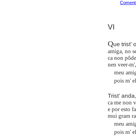
Coment
VI
Q
ue trist'
amiga, no s
ca non pôde
nen veer-m'
meu amigo
pois m' e
Trist' anda
ca me non vi
e por esto f
mui gram ra
meu amigo
pois m' e