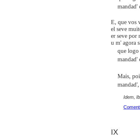
mandad' o
E, que vos 
el seve mui
er seve por 
u m' agora s
que logo 
mandad' o
Mais, poi
mandad', 
Idem, I
Coment
IX