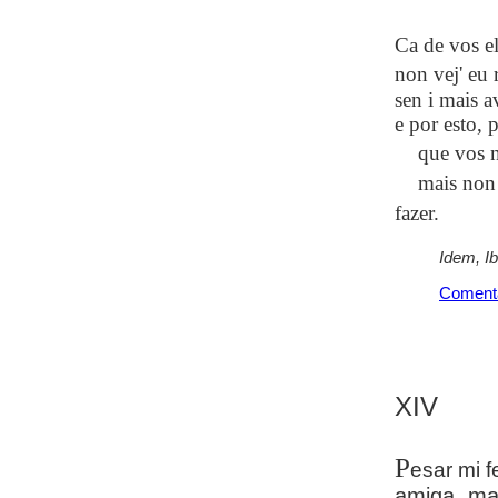
Ca de vos e
non vej' eu 
sen i mais a
e por esto, 
que vos n
mais non 
fazer.
Idem, I
Coment
XIV
P
esar mi 
amiga, ma