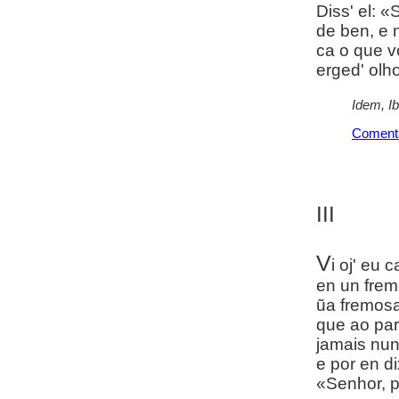
Diss' el: 
de ben, e 
ca o que v
erged' olh
Idem, I
Coment
III
V
i oj' eu 
en un frem
ũa fremosa
que ao pa
jamais nunc
e por en dix
«Senhor, p