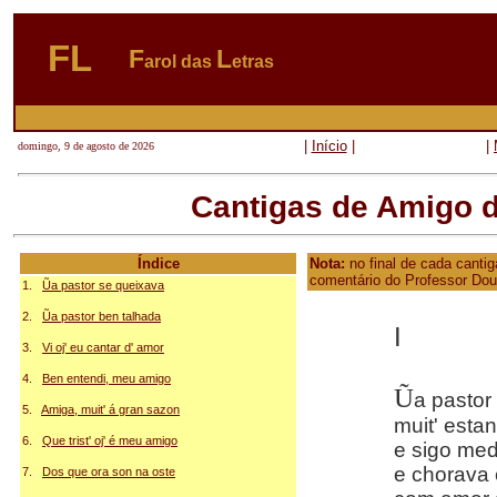
FL
F
L
arol das
etras
|
Início
|
|
domingo, 9 de agosto de 2026
Cantigas de Amigo d
Índice
Nota:
no final de cada canti
comentário do Professor Do
1.
Ũa pastor se queixava
2.
Ũa pastor ben talhada
I
3.
Vi oj' eu cantar d' amor
4.
Ben entendi, meu amigo
Ũ
a pastor
5.
Amiga, muit' á gran sazon
muit' estan
6.
Que trist' oj' é meu amigo
e sigo med
e chorava 
7.
Dos que ora son na oste