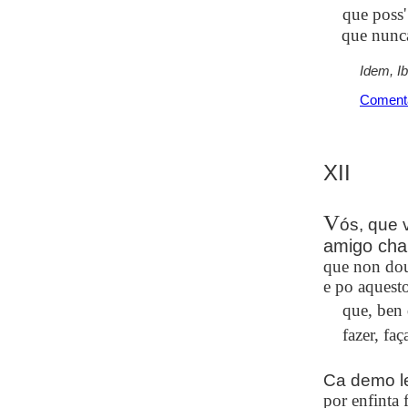
que
poss'
que nunca 
Idem, I
Coment
XII
V
ós, que 
amigo cha
que non dou 
e po aquest
que, ben 
fazer, fa
Ca demo le
por enfinta 