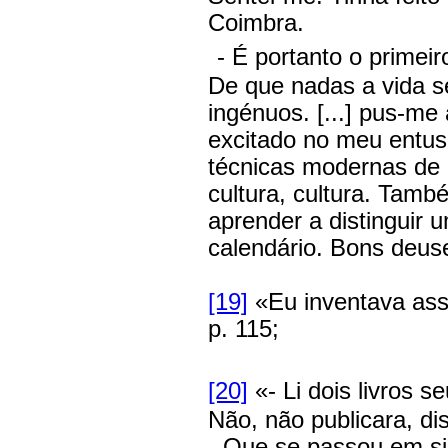
Coimbra.
- É portanto o primeir
De que nadas a vida se
ingénuos. [...] pus-me 
excitado no meu entusi
técnicas modernas de 
cultura, cultura. Tamb
aprender a distinguir
calendário. Bons deuse
[19]
«Eu inventava ass
p. 115;
[20]
«- Li dois livros 
Não, não publicara, di
- Que se passou em si