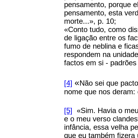
pensamento, porque e
pensamento, esta ver
morte...», p. 10;
«Conto tudo, como diss
de ligação entre os f
fumo de neblina e fica
respondem na unidade 
factos em si - padrões
«
[4]
Não sei que pacto
nome que nos deram: 
[5]
«Sim. Havia o meu 
e o meu verso clandest
infância, essa velha p
que eu também fizera 