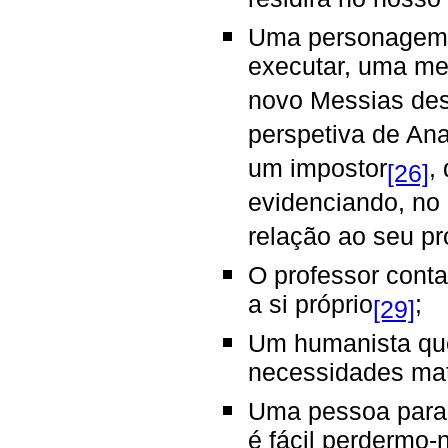
residirá no nosso
Uma personagem 
executar, uma me
novo Messias des
perspetiva de An
um impostor
,
[26]
evidenciando, no
relação ao seu p
O professor conta
a si próprio
;
[29]
Um humanista que
necessidades ma
Uma pessoa para
é fácil perdermo-