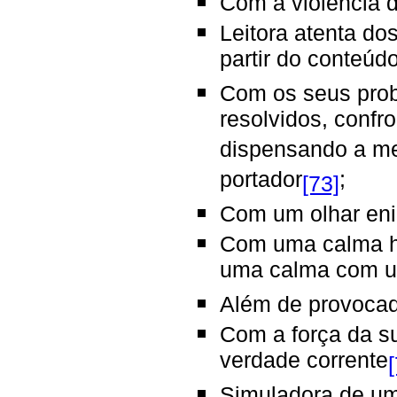
Com a violência 
Leitora atenta dos
partir do conteú
Com os seus prob
resolvidos, confr
dispensando a me
portador
;
[73]
Com um olhar eni
Com uma calma ha
uma calma com um
Além de provocado
Com a força da su
verdade corrente
Simuladora de um