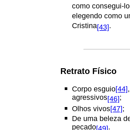
como consegui-lo
elegendo como u
Cristina
.
[43]
Retrato Físico
Corpo esguio
[44]
agressivos
;
[46]
Olhos vivos
[47]
;
De uma beleza d
pecado
.
[49]