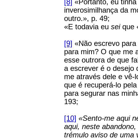
[8]
«Portanto, eu tinha
inverosimilhança da mo
outro.», p. 49;
«E todavia eu
sei
que «
[9]
«Não escrevo para n
para mim? O que me ar
esse outrora de que fa
a escrever é o desejo 
me através dele e vê-l
que é recuperá-lo pela
para segurar nas minh
193;
[10]
«Sento-me aqui nes
aqui, neste abandono, 
trémulo aviso de uma v