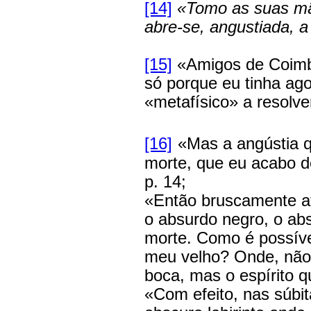
[14]
«Tomo as suas mã
abre-se, angustiada, a
[15]
«Amigos de Coimb
só porque eu tinha ag
«metafísico» a resolver
[16]
«Mas a angústia q
morte, que eu acabo de
p. 14;
«Então bruscamente at
o absurdo negro, o abs
morte. Como é possíve
meu velho? Onde, não 
boca, mas o espírito qu
«Com efeito, nas súbi