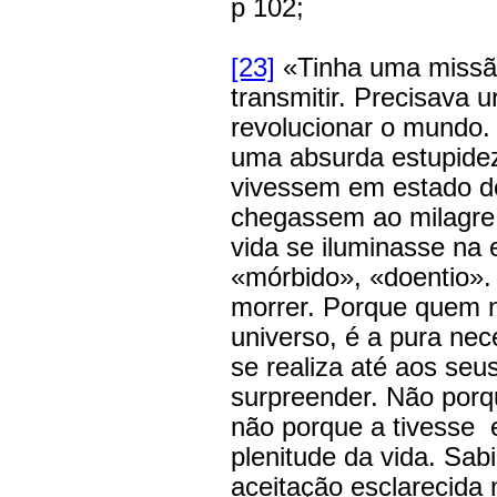
p 102;
[23]
«Tinha uma missão
transmitir. Precisava 
revolucionar o mundo.
uma absurda estupide
vivessem em estado de
chegassem ao milagr
vida se iluminasse na
«mórbido», «doentio».
morrer. Porque quem 
universo, é a pura ne
se realiza até aos seu
surpreender. Não porq
não porque a tivesse 
plenitude da vida. Sabi
aceitação esclarecida