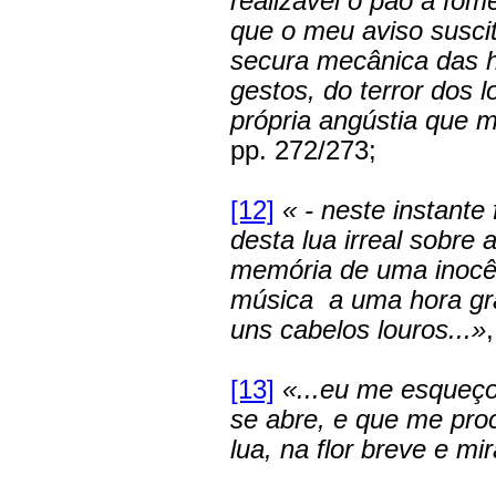
realizável o pão à fo
que o meu aviso susci
secura mecânica das 
gestos, do terror dos l
própria angústia que m
pp. 272/273;
[12]
« - neste instant
desta lua irreal sobre 
memória de uma inocên
música a uma hora gr
uns cabelos louros...»
[13]
«...eu me esqueço
se abre, e que me pro
lua, na flor breve e 