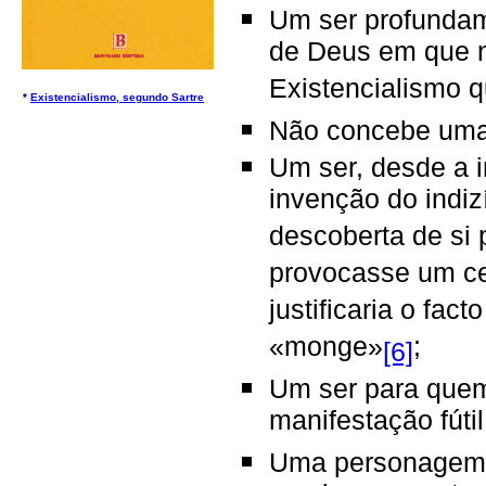
Um ser profundame
de Deus em que nã
Existencialismo 
*
Existencialismo, segundo Sartre
Não concebe uma 
Um ser, desde a in
invenção do indiz
descoberta de si 
provocasse um cer
justificaria o fact
«monge»
;
[6]
Um ser para quem
manifestação fútil 
Uma personagem 