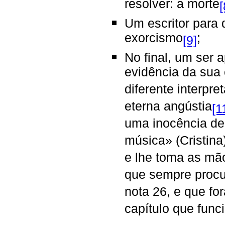
resolver: a morte
[
Um escritor para
exorcismo
;
[9]
No final, um ser
evidência da sua
diferente interpre
eterna angústia
[1
uma inocência de
música» (Cristina
e lhe toma as m
que sempre procu
nota 26, e que for
capítulo que fun