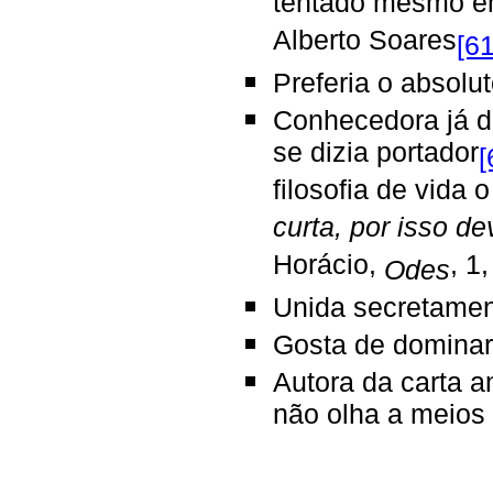
tentado mesmo em 
Alberto Soares
[61
Preferia o absolu
Conhecedora já da
se dizia portador
[
filosofia de vida 
curta, por isso d
Horácio,
, 1,
Odes
Unida secretamen
Gosta de dominar
Autora da carta a
não olha a meios p