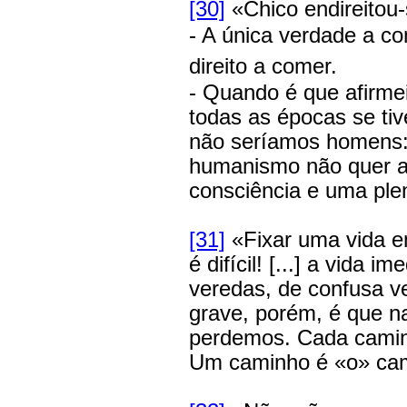
[30]
«Chico endireitou-s
- A única verdade a c
direito a comer.
- Quando é que afirm
todas as épocas se ti
não seríamos homens
humanismo não quer a
consciência e uma plen
[31]
«Fixar uma vida e
é difícil! [...] a vida
veredas, de confusa v
grave, porém, é que n
perdemos. Cada camin
Um caminho é «o» cam