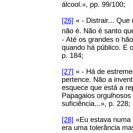
álcool.», pp. 99/100;
[26]
« - Distrair... Q
não é. Não é santo q
- Até os grandes o hã
quando há público. E o
p. 184;
[27]
« - Há de estreme
pertence. Não a inven
esquece que está a re
Papagaios orgulhosos 
suficiência...», p. 228;
[28]
«Eu estava numa s
era uma tolerância ma