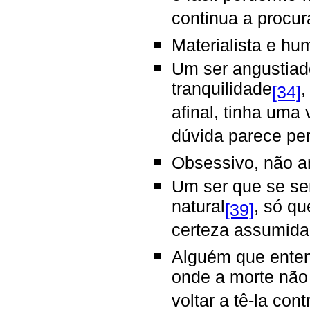
continua a procur
Materialista e hu
Um ser angustiado
tranquilidade
,
[34]
afinal, tinha um
dúvida parece pe
Obsessivo, não a
Um ser que se se
natural
, só qu
[39]
certeza assumida
Alguém que enten
onde a morte não
voltar a tê-la co