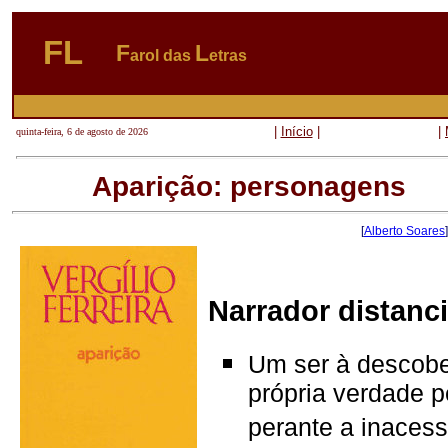
FL
F
L
arol das
etras
|
Início
|
|
quinta-feira, 6 de agosto de 2026
Aparição:
personagens
[
Alberto Soares
Narrador distanc
Um ser à descober
própria verdade p
perante a inacess