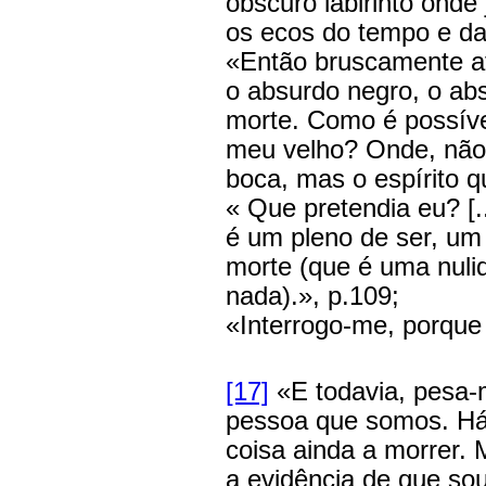
obscuro labirinto onde
os ecos do tempo e da 
«Então bruscamente at
o absurdo negro, o abs
morte. Como é possíve
meu velho? Onde, não 
boca, mas o espírito qu
« Que pretendia eu? [.
é um pleno de ser, um
morte (que é uma nuli
nada).», p.109;
«Interrogo-me, porque
[17]
«E todavia, pesa-
pessoa que somos. Há 
coisa ainda a morrer. 
a evidência de que so