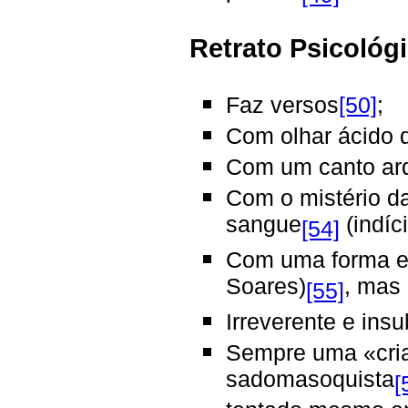
Retrato Psicológ
Faz versos
[50]
;
Com olhar ácido 
Com um canto ard
Com o mistério da
sangue
(indíc
[54]
Com uma forma est
Soares)
, mas
[55]
Irreverente e ins
Sempre uma «crian
sadomasoquista
[