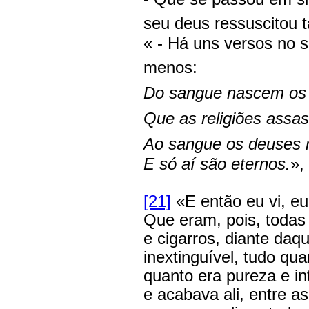
seu deus ressuscitou t
« - Há uns versos no s
menos:
Do sangue nascem os
Que as religiões assa
Ao sangue os deuses 
E só aí são eternos.
»,
[21]
«E então eu vi, e
Que eram, pois, todas
e cigarros, diante daq
inextinguível, tudo qu
quanto era pureza e i
e acabava ali, entre a